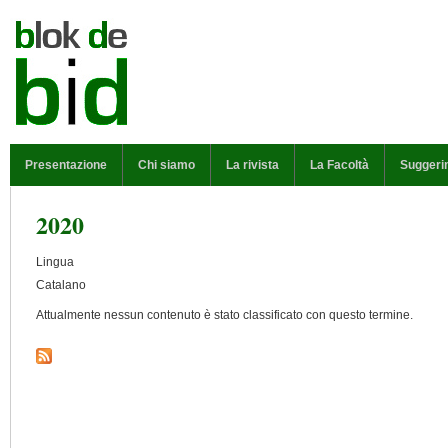
Salta al contenuto principale
MENU PRINCIPALE
Presentazione
Chi siamo
La rivista
La Facoltà
Suggeri
2020
Lingua
Catalano
Attualmente nessun contenuto è stato classificato con questo termine.