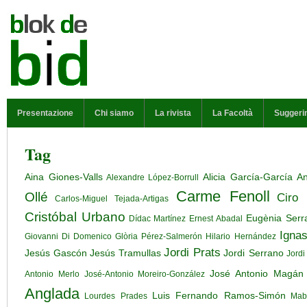
Salta al contenuto principale
MENU PRINCIPALE
Presentazione
Chi siamo
La rivista
La Facoltà
Suggeri
Tag
Aina Giones-Valls
Alicia García-García
An
Alexandre López-Borrull
Carme Fenoll
Ollé
Ciro 
Carlos-Miguel Tejada-Artigas
Cristóbal Urbano
Eugènia Serr
Dídac Martínez
Ernest Abadal
Ignas
Giovanni Di Domenico
Glòria Pérez-Salmerón
Hilario Hernández
Jordi Prats
Jesús Gascón
Jesús Tramullas
Jordi Serrano
Jordi
José Antonio Magán
Antonio Merlo
José-Antonio Moreiro-González
Anglada
Luis Fernando Ramos-Simón
Lourdes Prades
Mab