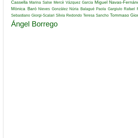
Cassella
Miguel Navas-Fernán
Marina Salse
Mercè Vázquez Garcia
Mònica Baró
Nieves González
Núria Balagué
Paola Gargiulo
Rafael 
Tommaso Gio
Sebastiano Giorgi-Scalari
Sílvia Redondo
Teresa Sancho
Ángel Borrego