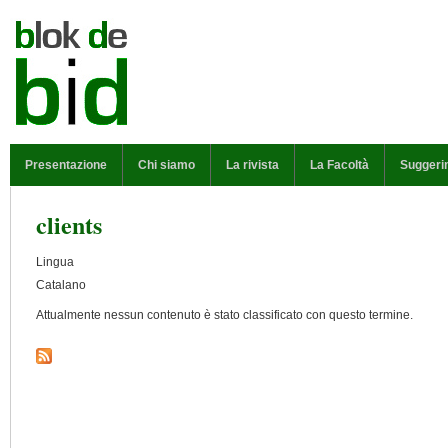
Salta al contenuto principale
MENU PRINCIPALE
Presentazione
Chi siamo
La rivista
La Facoltà
Suggeri
clients
Lingua
Catalano
Attualmente nessun contenuto è stato classificato con questo termine.