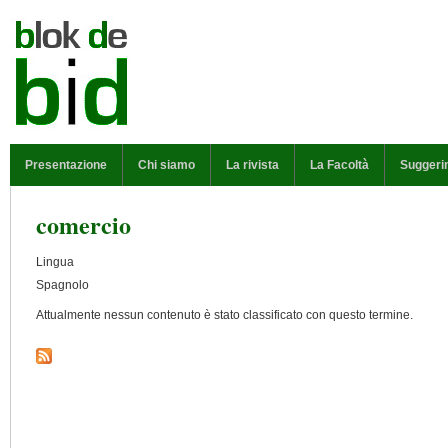
Salta al contenuto principale
MENU PRINCIPALE
Presentazione
Chi siamo
La rivista
La Facoltà
Suggeri
comercio
Lingua
Spagnolo
Attualmente nessun contenuto è stato classificato con questo termine.