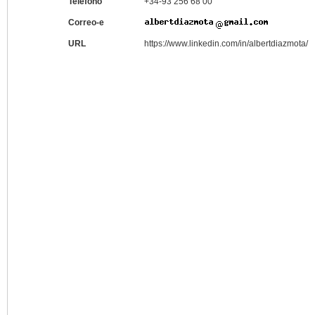
Teléfono
+34-93 256 68 00
Correo-e
URL
https://www.linkedin.com/in/albertdiazmota/