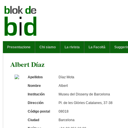
Salta al contenuto principale
MENU PRINCIPALE
Presentazione
Chi siamo
La rivista
La Facoltà
Suggeri
Albert Díaz
Apellidos
Díaz Mota
Nombre
Albert
Institución
Museu del Disseny de Barcelona
Dirección
Pl. de les Glòries Catalanes, 37-38
Código postal
08018
Ciudad
Barcelona