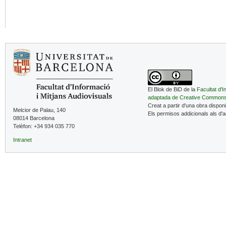
El Blok de BiD de la
Facultat d'I
adaptada de Creative Common
Creat a partir d'una obra dispon
Melcior de Palau, 140
Els permisos addicionals als d'
08014 Barcelona
Telèfon: +34 934 035 770
Intranet