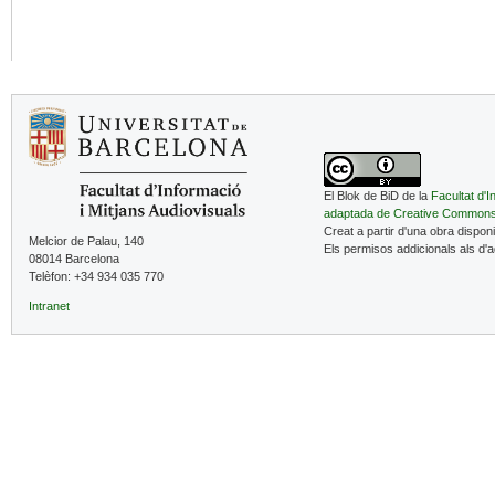
El Blok de BiD de la
Facultat d'I
adaptada de Creative Common
Creat a partir d'una obra dispon
Melcior de Palau, 140
Els permisos addicionals als d'
08014 Barcelona
Telèfon: +34 934 035 770
Intranet