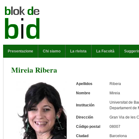
Salta al contenuto principale
MENU PRINCIPALE
Presentazione
Chi siamo
La rivista
La Facoltà
Suggeri
Mireia Ribera
Apellidos
Ribera
Nombre
Mireia
Universitat de Ba
Institución
Departament de M
Dirección
Gran Via de les 
Código postal
08007
Ciudad
Barcelona