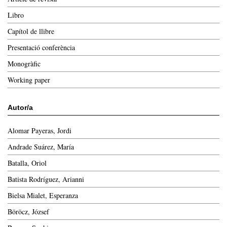
Libro
Capítol de llibre
Presentació conferència
Monogràfic
Working paper
Autor/a
Alomar Payeras, Jordi
Andrade Suárez, María
Batalla, Oriol
Batista Rodríguez, Arianni
Bielsa Mialet, Esperanza
Böröcz, József