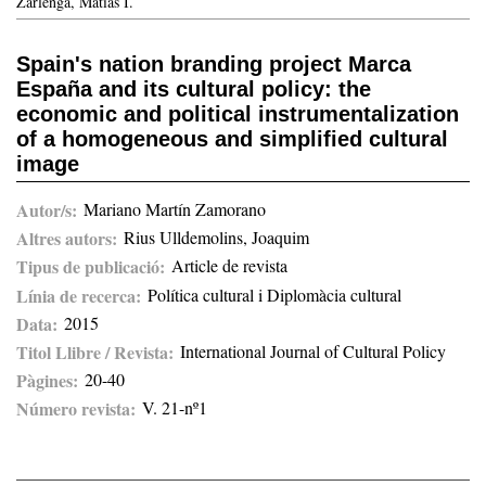
Zarlenga, Matías I.
Spain's nation branding project Marca
España and its cultural policy: the
economic and political instrumentalization
of a homogeneous and simplified cultural
image
Autor/s
Mariano Martín Zamorano
Altres autors
Rius Ulldemolins, Joaquim
Tipus de publicació
Article de revista
Línia de recerca
Política cultural i Diplomàcia cultural
Data
2015
Titol Llibre / Revista
International Journal of Cultural Policy
Pàgines
20-40
Número revista
V. 21-nº1