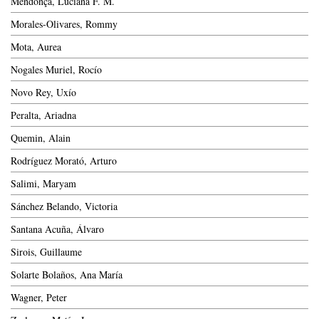
Mendonça, Luciana F. M.
Morales-Olivares, Rommy
Mota, Aurea
Nogales Muriel, Rocío
Novo Rey, Uxío
Peralta, Ariadna
Quemin, Alain
Rodríguez Morató, Arturo
Salimi, Maryam
Sánchez Belando, Victoria
Santana Acuña, Álvaro
Sirois, Guillaume
Solarte Bolaños, Ana María
Wagner, Peter