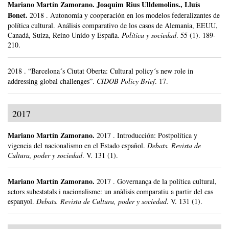
Mariano Martín Zamorano
.
Joaquim Rius Ulldemolins., Lluís
Bonet.
2018
.
Autonomía y cooperación en los modelos federalizantes de
política cultural. Análisis comparativo de los casos de Alemania, EEUU,
Canadá, Suiza, Reino Unido y España.
Política y sociedad
.
55 (1).
189-
210.
2018
.
“Barcelona´s Ciutat Oberta: Cultural policy´s new role in
addressing global challenges”.
CIDOB Policy Brief
.
17.
2017
Mariano Martín Zamorano
.
2017
.
Introducción: Postpolítica y
vigencia del nacionalismo en el Estado español.
Debats. Revista de
Cultura, poder y sociedad
.
V. 131 (1).
Mariano Martín Zamorano
.
2017
.
Governança de la política cultural,
actors subestatals i nacionalisme: un anàlisis comparatiu a partir del cas
espanyol.
Debats. Revista de Cultura, poder y sociedad
.
V. 131 (1).