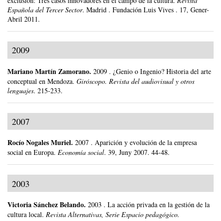
exclusión: Tres casos innovadores en el campo de la cultura.
Revista
Española del Tercer Sector
.
Madrid .
Fundación Luis Vives .
17, Gener-
Abril 2011.
2009
Mariano Martín Zamorano
.
2009
.
¿Genio o Ingenio? Historia del arte
conceptual en Mendoza.
Giróscopo. Revista del audiovisual y otros
lenguajes
.
215-233.
2007
Rocío Nogales Muriel
.
2007
.
Aparición y evolución de la empresa
social en Europa.
Economía social
.
39, Juny 2007.
44-48.
2003
Victoria Sánchez Belando
.
2003
.
La acción privada en la gestión de la
cultura local.
Revista Alternativas, Serie Espacio pedagógico.