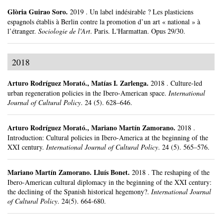
Glòria Guirao Soro
.
2019
.
Un label indésirable ? Les plasticiens
espagnols établis à Berlin contre la promotion d’un art « national » à
l’étranger.
Sociologie de l'Art
.
Paris.
L'Harmattan.
Opus 29/30.
2018
Arturo Rodríguez Morató
.,
Matías I. Zarlenga
.
2018
.
Culture-led
urban regeneration policies in the Ibero-American space.
International
Journal of Cultural Policy
.
24 (5).
628–646.
Arturo Rodríguez Morató
.,
Mariano Martín Zamorano
.
2018
.
Introduction: Cultural policies in Ibero-America at the beginning of the
XXI century.
International Journal of Cultural Policy
.
24 (5).
565–576.
Mariano Martín Zamorano
.
Lluís Bonet.
2018
.
The reshaping of the
Ibero-American cultural diplomacy in the beginning of the XXI century:
the declining of the Spanish historical hegemony?.
International Journal
of Cultural Policy
.
24(5).
664-680.