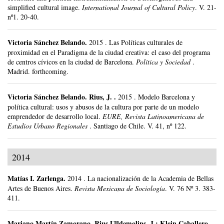
simplified cultural image.
International Journal of Cultural Policy
.
V. 21-
nº1.
20-40.
Victoria Sánchez Belando
.
2015
.
Las Políticas culturales de
proximidad en el Paradigma de la ciudad creativa: el caso del programa
de centros cívicos en la ciudad de Barcelona.
Política y Sociedad
.
Madrid.
forthcoming.
Victoria Sánchez Belando
.
Rius, J. .
2015
.
Modelo Barcelona y
política cultural: usos y abusos de la cultura por parte de un modelo
emprendedor de desarrollo local.
EURE, Revista Latinoamericana de
Estudios Urbano Regionales
.
Santiago de Chile.
V. 41, nº 122.
2014
Matías I. Zarlenga
.
2014
.
La nacionalización de la Academia de Bellas
Artes de Buenos Aires.
Revista Mexicana de Sociología
.
V. 76 Nº 3.
383-
411.
Mariano Martín Zamorano
.
Rius Ulldemolins, J.; Klein Caballero,