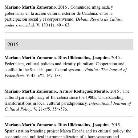
Mariano Martín Zamorano
.
2016
.
Comunidad imaginada y
gobernanza en la acción cultural exterior de Cataluña: entre la
participación social y el corporativismo.
Debats. Revista de Cultura,
poder y sociedad
.
V. 130 (1).
49 - 63.
2015
Mariano Martín Zamorano
.
Rius Ulldemolins, Joaquim.
2015
.
Federalism, cultural policies and identity pluralism: Cooperation and
conflict in the Spanish quasi-federal system. .
Publius: The Journal of
Federalism
.
V. 45 -nº2.
167-188.
Mariano Martín Zamorano
.,
Arturo Rodríguez Morató
.
2015
.
The
cultural paradiplomacy of Barcelona since the 1980s: Understanding
transformations in local cultural paradiplomacy.
International Journal of
Cultural Policy
.
V. 21-nº5.
554-576.
Mariano Martín Zamorano
.
Rius Ulldemolins, Joaquim.
2015
.
Spain's nation branding project Marca España and its cultural policy: the
economic and political instrumentalization of a homogeneous and