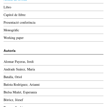
Libro
Capítol de llibre
Presentació conferència
Monogràfic
Working paper
Autor/a
Alomar Payeras, Jordi
Andrade Suárez, María
Batalla, Oriol
Batista Rodríguez, Arianni
Bielsa Mialet, Esperanza
Böröcz, József