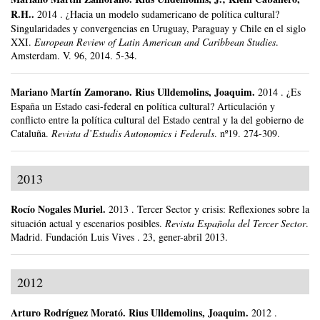
R.H..
2014
.
¿Hacia un modelo sudamericano de política cultural?
Singularidades y convergencias en Uruguay, Paraguay y Chile en el siglo
XXI.
European Review of Latin American and Caribbean Studies
.
Amsterdam.
V. 96, 2014.
5-34.
Mariano Martín Zamorano
.
Rius Ulldemolins, Joaquim.
2014
.
¿Es
España un Estado casi-federal en política cultural? Articulación y
conflicto entre la política cultural del Estado central y la del gobierno de
Cataluña.
Revista d’Estudis Autonomics i Federals
.
nº19.
274-309.
2013
Rocío Nogales Muriel
.
2013
.
Tercer Sector y crisis: Reflexiones sobre la
situación actual y escenarios posibles.
Revista Española del Tercer Sector
.
Madrid.
Fundación Luis Vives .
23, gener-abril 2013.
2012
Arturo Rodríguez Morató
.
Rius Ulldemolins, Joaquim.
2012
.