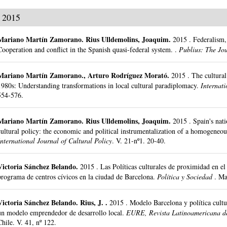
2015
Mariano Martín Zamorano
.
Rius Ulldemolins, Joaquim.
2015
.
Federalism, 
Cooperation and conflict in the Spanish quasi-federal system. .
Publius: The Jou
Mariano Martín Zamorano
.,
Arturo Rodríguez Morató
.
2015
.
The cultura
1980s: Understanding transformations in local cultural paradiplomacy.
Internati
554-576.
Mariano Martín Zamorano
.
Rius Ulldemolins, Joaquim.
2015
.
Spain's nat
cultural policy: the economic and political instrumentalization of a homogeneou
International Journal of Cultural Policy
.
V. 21-nº1.
20-40.
Victoria Sánchez Belando
.
2015
.
Las Políticas culturales de proximidad en el
programa de centros cívicos en la ciudad de Barcelona.
Política y Sociedad
.
Ma
Victoria Sánchez Belando
.
Rius, J. .
2015
.
Modelo Barcelona y política cultur
un modelo emprendedor de desarrollo local.
EURE, Revista Latinoamericana d
Chile.
V. 41, nº 122.