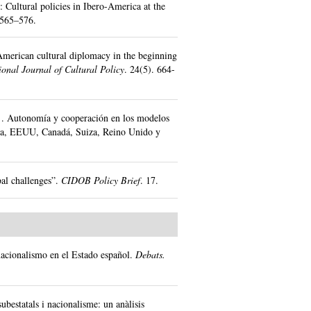
: Cultural policies in Ibero-America at the
565–576.
American cultural diplomacy in the beginning
ional Journal of Cultural Policy
.
24(5).
664-
.
Autonomía y cooperación en los modelos
ania, EEUU, Canadá, Suiza, Reino Unido y
al challenges”.
CIDOB Policy Brief
.
17.
nacionalismo en el Estado español.
Debats.
subestatals i nacionalisme: un anàlisis