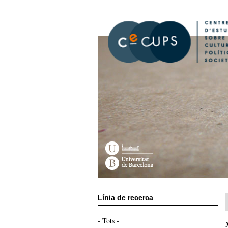
Vés
al
contingut
Línia de recerca
- Tots -