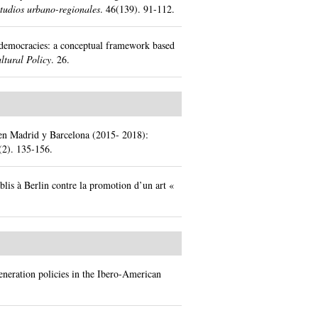
tudios urbano-regionales
.
46(139).
91-112.
al democracies: a conceptual framework based
ltural Policy
.
26.
l en Madrid y Barcelona (2015- 2018):
(2).
135-156.
ablis à Berlin contre la promotion d’un art «
eneration policies in the Ibero-American