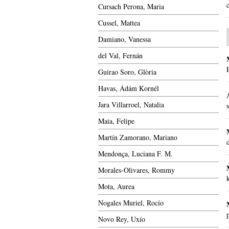
Cursach Perona, Maria
Cussel, Mattea
Damiano, Vanessa
del Val, Fernán
Guirao Soro, Glòria
Havas, Ádám Kornél
Jara Villarroel, Natalia
Maia, Felipe
Martín Zamorano, Mariano
Mendonça, Luciana F. M.
Morales-Olivares, Rommy
Mota, Aurea
Nogales Muriel, Rocío
Novo Rey, Uxío