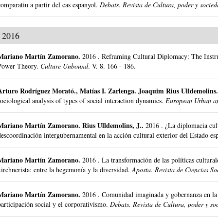
comparatiu a partir del cas espanyol.
Debats. Revista de Cultura, poder y socie
2016
Mariano Martín Zamorano
.
2016
.
Reframing Cultural Diplomacy: The Instru
Power Theory.
Culture Unbound
.
V. 8.
166 - 186.
Arturo Rodríguez Morató
.,
Matías I. Zarlenga
.
Joaquim Rius Ulldemolins
sociological analysis of types of social interaction dynamics.
European Urban an
Mariano Martín Zamorano
.
Rius Ulldemolins, J..
2016
.
¿La diplomacia cult
descoordinación intergubernamental en la acción cultural exterior del Estado es
Mariano Martín Zamorano
.
2016
.
La transformación de las políticas cultura
kirchnerista: entre la hegemonía y la diversidad.
Aposta. Revista de Ciencias So
Mariano Martín Zamorano
.
2016
.
Comunidad imaginada y gobernanza en la ac
participación social y el corporativismo.
Debats. Revista de Cultura, poder y so