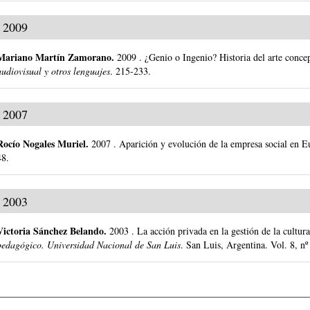
2009
Mariano Martín Zamorano
.
2009
.
¿Genio o Ingenio? Historia del arte conc
audiovisual y otros lenguajes
.
215-233.
2007
Rocío Nogales Muriel
.
2007
.
Aparición y evolución de la empresa social en E
48.
2003
Victoria Sánchez Belando
.
2003
.
La acción privada en la gestión de la cultura
pedagógico. Universidad Nacional de San Luis
.
San Luis, Argentina.
Vol. 8, n