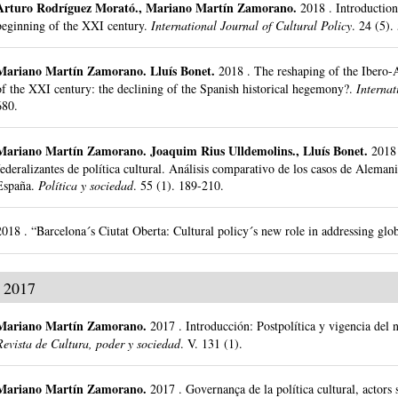
Arturo Rodríguez Morató
.,
Mariano Martín Zamorano
.
2018
.
Introduction
beginning of the XXI century.
International Journal of Cultural Policy
.
24 (5).
Mariano Martín Zamorano
.
Lluís Bonet.
2018
.
The reshaping of the Ibero-
of the XXI century: the declining of the Spanish historical hegemony?.
Internat
680.
Mariano Martín Zamorano
.
Joaquim Rius Ulldemolins., Lluís Bonet.
2018
federalizantes de política cultural. Análisis comparativo de los casos de Alem
España.
Política y sociedad
.
55 (1).
189-210.
2018
.
“Barcelona´s Ciutat Oberta: Cultural policy´s new role in addressing glob
2017
Mariano Martín Zamorano
.
2017
.
Introducción: Postpolítica y vigencia del 
Revista de Cultura, poder y sociedad
.
V. 131 (1).
Mariano Martín Zamorano
.
2017
.
Governança de la política cultural, actors 