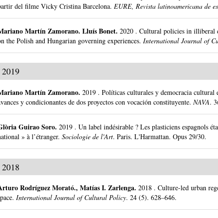
partir del filme Vicky Cristina Barcelona.
EURE, Revista latinoamericana de es
Mariano Martín Zamorano
.
Lluís Bonet.
2020
.
Cultural policies in illiber
on the Polish and Hungarian governing experiences.
International Journal of Cu
2019
Mariano Martín Zamorano
.
2019
.
Políticas culturales y democracia cultura
avances y condicionantes de dos proyectos con vocación constituyente.
NAVA
.
3
Glòria Guirao Soro
.
2019
.
Un label indésirable ? Les plasticiens espagnols ét
national » à l’étranger.
Sociologie de l'Art
.
Paris.
L'Harmattan.
Opus 29/30.
2018
Arturo Rodríguez Morató
.,
Matías I. Zarlenga
.
2018
.
Culture-led urban reg
space.
International Journal of Cultural Policy
.
24 (5).
628–646.