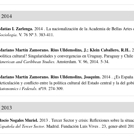
2014
Matías I. Zarlenga
.
2014
.
La nacionalización de la Academia de Bellas Artes 
Sociología
.
V. 76 Nº 3.
383-411.
Mariano Martín Zamorano
.
Rius Ulldemolins, J.; Klein Caballero, R.H..
política cultural? Singularidades y convergencias en Uruguay, Paraguay y Chile
American and Caribbean Studies
.
Amsterdam.
V. 96, 2014.
5-34.
Mariano Martín Zamorano
.
Rius Ulldemolins, Joaquim.
2014
.
¿Es España 
Articulación y conflicto entre la política cultural del Estado central y la del go
Autonomics i Federals
.
nº19.
274-309.
2013
Rocío Nogales Muriel
.
2013
.
Tercer Sector y crisis: Reflexiones sobre la situa
Española del Tercer Sector
.
Madrid.
Fundación Luis Vives .
23, gener-abril 201