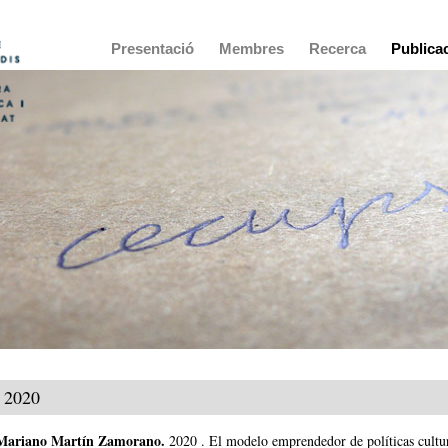
Main
Presentació
Membres
Recerca
Publica
navigation
2020
Mariano Martín Zamorano
.
2020
.
El modelo emprendedor de políticas cultura