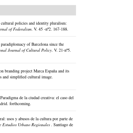
cultural policies and identity pluralism:
rnal of Federalism
.
V. 45 -nº2.
167-188.
l paradiplomacy of Barcelona since the
onal Journal of Cultural Policy
.
V. 21-nº5.
ion branding project Marca España and its
s and simplified cultural image.
 Paradigma de la ciudad creativa: el caso del
drid.
forthcoming.
al: usos y abusos de la cultura por parte de
e Estudios Urbano Regionales
.
Santiago de