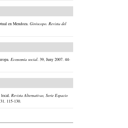
eptual en Mendoza.
Giróscopo. Revista del
uropa.
Economía social
.
39, Juny 2007.
44-
 local.
Revista Alternativas, Serie Espacio
º 31.
115-130.