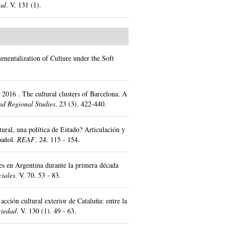
dad
.
V. 131 (1).
mentalization of Culture under the Soft
.
2016
.
The cultural clusters of Barcelona. A
d Regional Studies
.
23 (3).
422-440.
ural, una política de Estado? Articulación y
pañol.
REAF
.
24.
115 - 154.
les en Argentina durante la primera década
ciales
.
V. 70.
53 - 83.
ción cultural exterior de Cataluña: entre la
ciedad
.
V. 130 (1).
49 - 63.