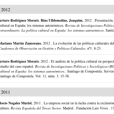
2012
Arturo Rodríguez Morató
.
Rius Ulldemolins, Joaquim.
2012
.
Presentación,
cultural en España: los sistemas autonómicos.
Revista de Investigaciones Políti
extraordinario. La política cultural en España: los sistemas autonómicos
.
Santi
Mariano Martín Zamorano
.
2012
.
La evolución de las políticas culturales 
Cuadernos de Observación en Gestión y Políticas Culturales
.
nº1.
8-23.
Arturo Rodríguez Morató
.
2012
.
El análisis de la política cultural en perspe
estudio del caso español.
Revista de Investigaciones Políticas y Sociológicas (R
cultural en España: los sistemas autonómicos.
.
Santiago de Compostela.
Serviz
Santiago de Compostela.
Vol. 11, núm. 3.
15-38.
2011
Rocío Nogales Muriel
.
2011
.
La empresa social en la lucha contra la exclusió
cultura.
Revista Española del Tercer Sector
.
Madrid .
Fundación Luis Vives .
1