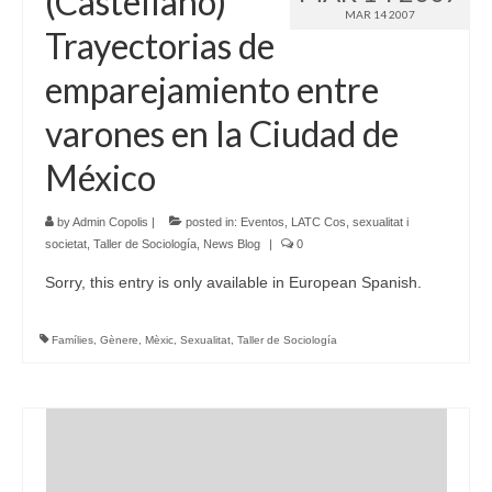
(Castellano)
MAR 14 2007
Trayectorias de
emparejamiento entre
varones en la Ciudad de
México
by
Admin Copolis
|
posted in:
Eventos
,
LATC Cos, sexualitat i
societat
,
Taller de Sociología
,
News Blog
|
0
Sorry, this entry is only available in European Spanish.
Famílies
,
Gènere
,
Mèxic
,
Sexualitat
,
Taller de Sociología