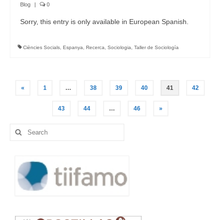
Blog
|
0
Sorry, this entry is only available in European Spanish.
Ciències Socials
,
Espanya
,
Recerca
,
Sociologia
,
Taller de Sociología
Posts
«
1
…
38
39
40
41
42
navigation
43
44
…
46
»
Search
for: