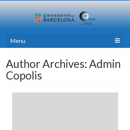
Menu
Home
Author Archives: Admin
Research
Copolis
Formation
Transfer
Publications
News Blog
Contact