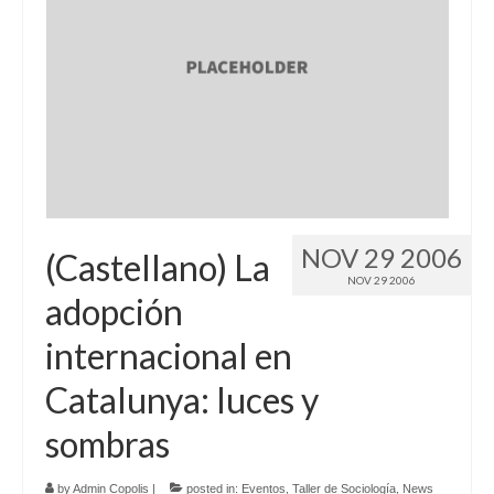
NOV 29 2006
(Castellano) La
NOV 29 2006
adopción
internacional en
Catalunya: luces y
sombras
by
Admin Copolis
|
posted in:
Eventos
,
Taller de Sociología
,
News