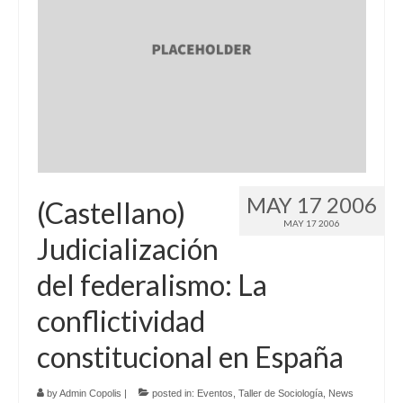
MAY 17 2006
(Castellano)
MAY 17 2006
Judicialización
del federalismo: La
conflictividad
constitucional en España
by
Admin Copolis
|
posted in:
Eventos
,
Taller de Sociología
,
News