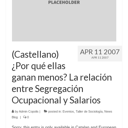
Language:
APR 11 2007
(Castellano)
APR 11 2007
¿Por qué ellas
ganan menos? La relación
entre Segregación
Ocupacional y Salarios
by
Admin Copolis
|
posted in:
Eventos
,
Taller de Sociología
,
News
Blog
|
0
Sorry, this entry is only available in Catalan and European