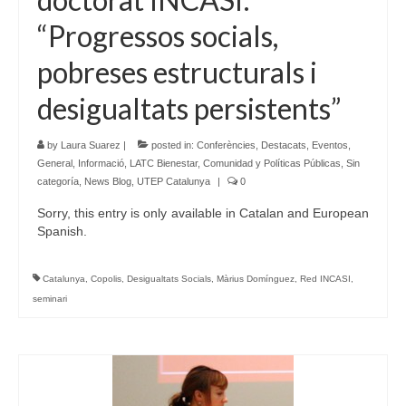
“Progressos socials,
Language:
pobreses estructurals i
desigualtats persistents”
by
Laura Suarez
|
posted in:
Conferències
,
Destacats
,
Eventos
,
General
,
Informació
,
LATC Bienestar, Comunidad y Políticas Públicas
,
Sin
categoría
,
News Blog
,
UTEP Catalunya
|
0
Sorry, this entry is only available in Catalan and European
Spanish.
Catalunya
,
Copolis
,
Desigualtats Socials
,
Màrius Domínguez
,
Red INCASI
,
seminari