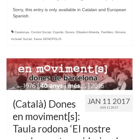
Sorry, this entry is only available in Catalan and European
Spanish.
Catalunya
,
Control Social
,
Copolis
,
Dones
,
Elisabet Almeda
,
Famílies
,
Gènere
,
Inclusió Social
,
Xarxa GENCPOLIS
JAN 11 2017
(Català) Dones
JAN 11 2017
en moviment[s]:
Taula rodona ‘El nostre