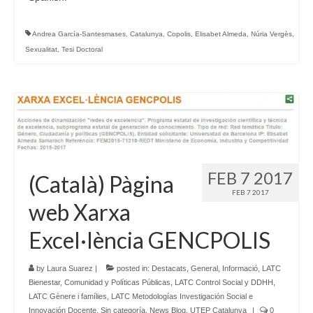
Andrea García-Santesmases
,
Catalunya
,
Copolis
,
Elisabet Almeda
,
Núria Vergès
,
Sexualitat
,
Tesi Doctoral
FEB 7 2017
(Català) Pàgina
FEB 7 2017
web Xarxa
Excel·lència GENCPOLIS
by
Laura Suarez
|
posted in:
Destacats
,
General
,
Informació
,
LATC
Bienestar, Comunidad y Políticas Públicas
,
LATC Control Social y DDHH
,
LATC Gènere i famílies
,
LATC Metodologías Investigación Social e
Innovación Docente
,
Sin categoría
,
News Blog
,
UTEP Catalunya
|
0