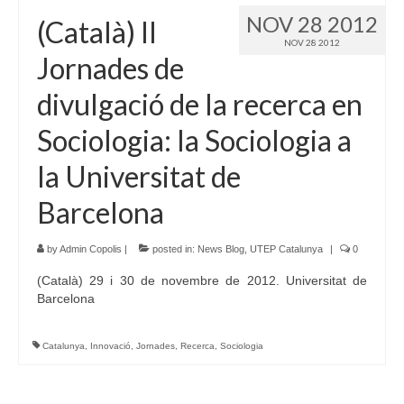
NOV 28 2012
(Català) II
NOV 28 2012
Jornades de
divulgació de la recerca en
Sociologia: la Sociologia a
la Universitat de
Barcelona
by
Admin Copolis
|
posted in:
News Blog
,
UTEP Catalunya
|
0
(Català) 29 i 30 de novembre de 2012. Universitat de
Barcelona
Catalunya
,
Innovació
,
Jornades
,
Recerca
,
Sociologia