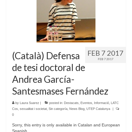
FEB 7 2017
(Català) Defensa
FEB 7 2017
de tesi doctoral de
Andrea García-
Santesmases Fernández
by
Laura Suarez
|
posted in:
Destacats
,
Eventos
,
Informació
,
LATC
Cos, sexualitat i societat
,
Sin categoría
,
News Blog
,
UTEP Catalunya
|
0
Sorry, this entry is only available in Catalan and European
Spanish.