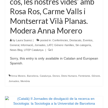
cos, les nostres vides’ amb
Rosa Ros, Carme Valls i
Montserrat Vilà Planas.
Modera Anna Morero
by
Laura Suarez
|
posted in:
Conferències
,
Destacats
,
Eventos
,
General
,
Informació
,
Jornades
,
LATC Gènere i famílies
,
Sin categoría
,
News Blog
,
UTEP Catalunya
|
0
Sorry, this entry is only available in Catalan and European
Spanish.
Anna Morero
,
Barcelona
,
Catalunya
,
Dones
,
Drets Humans
,
Feminisme
,
Gènere
,
Jornades
,
Memòria