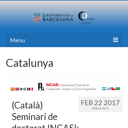
Menu
Home
Catalunya
Research
Formation
Transfer
FEB 22 2017
(Català)
Publications
FEB 22 2017
Seminari de
News Blog
doctorat INCASI:
Contact