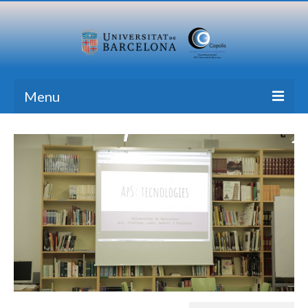
Menu
Home
Research
Formation
Transfer
Publications
News Blog
Contact