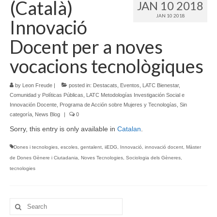
(Català)
JAN 10 2018
Language:
JAN 10 2018
Innovació
Docent per a noves
vocacions tecnològiques
by
Leon Freude
|
posted in:
Destacats
,
Eventos
,
LATC Bienestar,
Comunidad y Políticas Públicas
,
LATC Metodologías Investigación Social e
Innovación Docente
,
Programa de Acción sobre Mujeres y Tecnologías
,
Sin
categoría
,
News Blog
|
0
Sorry, this entry is only available in
Catalan
.
Dones i tecnologies
,
escoles
,
gentalent
,
iiEDG
,
Innovació
,
innovació docent
,
Màster
de Dones Gènere i Ciutadania
,
Noves Tecnologies
,
Sociologia dels Gèneres
,
tecnologies
Search
for: