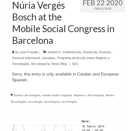
FEB 22 2020
Núria Vergés
FEB 22 2020
Language:
Bosch at the
Mobile Social Congress in
Barcelona
by
Leon Freude
|
posted in:
Conferències
,
Destacats
,
Eventos
,
General
,
Informació
,
Jornades
,
Programa de Acción sobre Mujeres y
Tecnologías
,
Sin categoría
,
News Blog
|
0
Sorry, this entry is only available in Catalan and European
Spanish.
Dones i tecnologies
,
mobile world congress
,
Mujeres y Tecnologías
,
Noves
Tecnologies
,
tecnologia
,
tecnologías
,
tecnologies