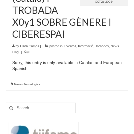
OCT 26 2009
TROBADA
X0y1 SOBRE GÈNERE I
CIBERESPAI
by
Clara Camps
|
posted in:
Eventos
,
Informació
,
Jornades
,
News
Blog
|
0
Sorry, this entry is only available in Catalan and European
Spanish.
Noves Tecnologies
Search
for: