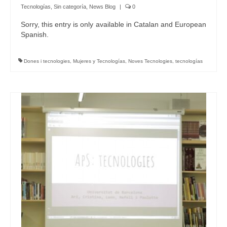
Tecnologías
,
Sin categoría
,
News Blog
|
0
Sorry, this entry is only available in Catalan and European
Spanish.
Dones i tecnologies
,
Mujeres y Tecnologías
,
Noves Tecnologies
,
tecnologías