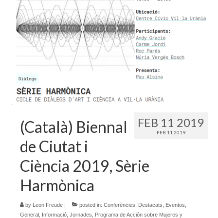
FEB 11 2019
(Català) Biennal
FEB 11 2019
de Ciutat i
Ciència 2019, Sèrie
Harmònica
by
Leon Freude
|
posted in:
Conferències
,
Destacats
,
Eventos
,
General
,
Informació
,
Jornades
,
Programa de Acción sobre Mujeres y