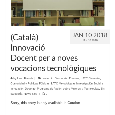
JAN 10 2018
(Català)
JAN 10 2018
Innovació
Docent per a noves
vocacions tecnològiques
by
Leon Freude
|
posted in:
Destacats
,
Eventos
,
LATC Bienestar,
Comunidad y Políticas Públicas
,
LATC Metodologías Investigación Social e
Innovación Docente
,
Programa de Acción sobre Mujeres y Tecnologías
,
Sin
categoría
,
News Blog
|
0
Sorry, this entry is only available in Catalan.