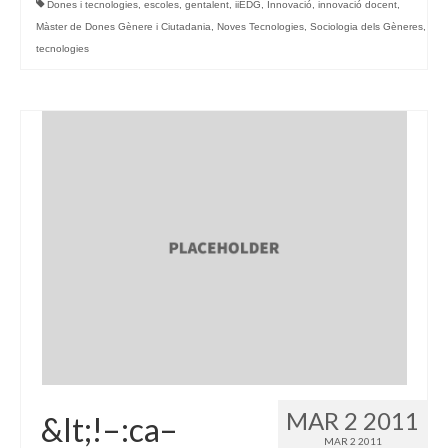
Dones i tecnologies
,
escoles
,
gentalent
,
iiEDG
,
Innovació
,
innovació docent
,
Màster de Dones Gènere i Ciutadania
,
Noves Tecnologies
,
Sociologia dels Gèneres
,
tecnologies
MAR 2 2011
&lt;!–:ca–
MAR 2 2011