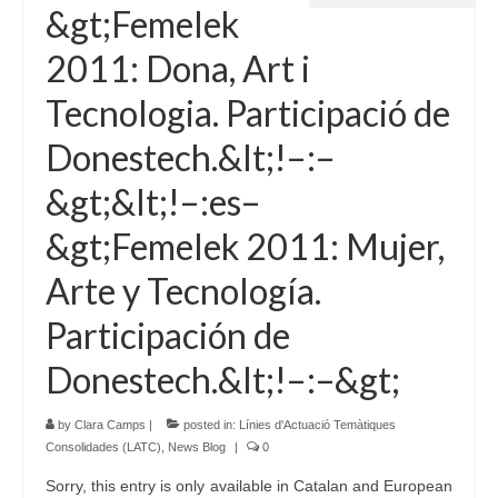
&gt;Femelek
2011: Dona, Art i
Tecnologia. Participació de
Donestech.&lt;!–:–
&gt;&lt;!–:es–
&gt;Femelek 2011: Mujer,
Arte y Tecnología.
Participación de
Donestech.&lt;!–:–&gt;
by
Clara Camps
|
posted in:
Línies d'Actuació Temàtiques
Consolidades (LATC)
,
News Blog
|
0
Sorry, this entry is only available in Catalan and European