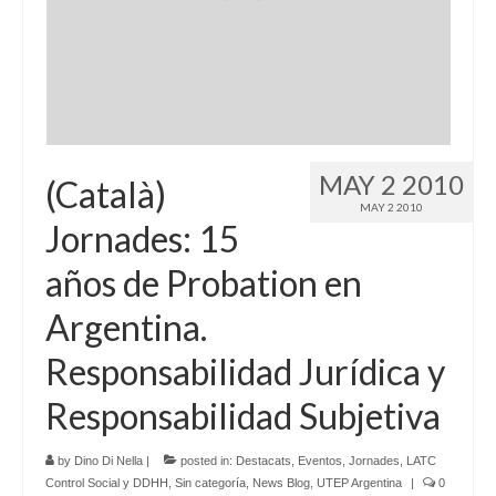
MAY 2 2010
(Català)
MAY 2 2010
Jornades: 15
años de Probation en
Argentina.
Responsabilidad Jurídica y
Responsabilidad Subjetiva
by
Dino Di Nella
|
posted in:
Destacats
,
Eventos
,
Jornades
,
LATC
Control Social y DDHH
,
Sin categoría
,
News Blog
,
UTEP Argentina
|
0