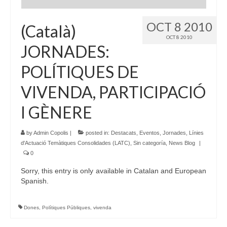
OCT 8 2010
(Català)
OCT 8 2010
JORNADES:
POLÍTIQUES DE
VIVENDA, PARTICIPACIÓ
I GÈNERE
by
Admin Copolis
|
posted in:
Destacats
,
Eventos
,
Jornades
,
Línies
d'Actuació Temàtiques Consolidades (LATC)
,
Sin categoría
,
News Blog
|
0
Sorry, this entry is only available in Catalan and European
Spanish.
Dones
,
Polítiques Públiques
,
vivenda