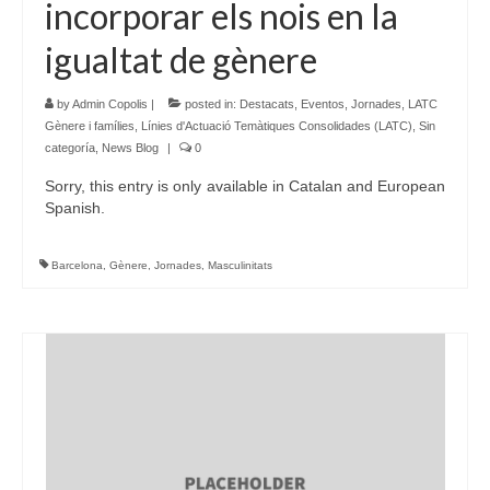
incorporar els nois en la
igualtat de gènere
by
Admin Copolis
|
posted in:
Destacats
,
Eventos
,
Jornades
,
LATC
Gènere i famílies
,
Línies d'Actuació Temàtiques Consolidades (LATC)
,
Sin
categoría
,
News Blog
|
0
Sorry, this entry is only available in Catalan and European
Spanish.
Barcelona
,
Gènere
,
Jornades
,
Masculinitats