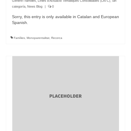
Gènere i famílies
,
Línies d'Actuació Temàtiques Consolidades (LATC)
,
Sin
categoría
,
News Blog
|
0
Sorry, this entry is only available in Catalan and European
Spanish.
Famílies
,
Monoparentalitat
,
Recerca