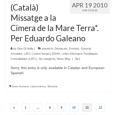
APR 19 2010
(Català)
APR 19 2010
Missatge a la
Cimera de la Mare Terra*.
Per Eduardo Galeano
by
Dino Di Nella
|
posted in:
Destacats
,
Eventos
,
General
,
Jornades
,
LATC Control Social y DDHH
,
Línies d'Actuació Temàtiques
Consolidades (LATC)
,
Sin categoría
,
News Blog
|
0
Sorry, this entry is only available in Catalan and European
Spanish.
Drets Humans
,
Llatinomèrica
,
Memòria
Posts
«
1
…
8
9
10
11
12