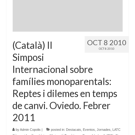
Language:
OCT 8 2010
(Català) II
OCT 8 2010
Simposi
Internacional sobre
famílies monoparentals:
Reptes i dilemes en temps
de canvi. Oviedo. Febrer
2011
by
Admin Copolis
|
posted in:
Destacats
,
Eventos
,
Jornades
,
LATC