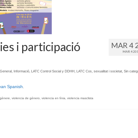
es i participació
MAR 4 
MAR 4 20
General
,
Informació
,
LATC Control Social y DDHH
,
LATC Cos, sexualitat i societat
,
Sin categ
ean Spanish
.
 gènere
,
violencia de género
,
violencia en línia
,
violencia masclista