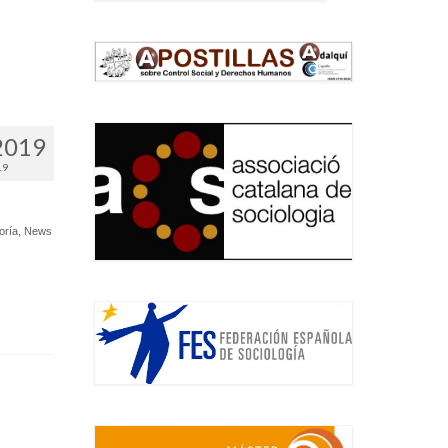
2019
19
oría
,
News