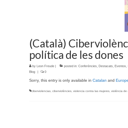
(Català) Ciberviolènci
política de les dones
by
Leon Freude
|
posted in:
Conferències
,
Destacats
,
Eventos
,
Blog
|
0
Sorry, this entry is only available in
Catalan
and
Europ
ciberviolencias
,
ciberviolències
,
violencia contra las mujeres
,
violència de