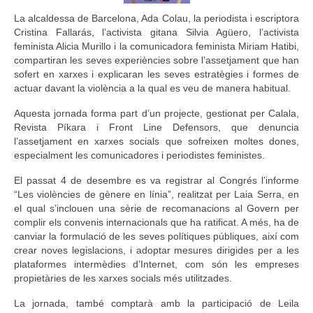
La alcaldessa de Barcelona, ​​Ada Colau, la periodista i escriptora
Cristina Fallarás, l’activista gitana Silvia Agüero, l’activista
feminista Alicia Murillo i la comunicadora feminista Miriam Hatibi,
compartiran les seves experiències sobre l’assetjament que han
sofert en xarxes i explicaran les seves estratègies i formes de
actuar davant la violència a la qual es veu de manera habitual.
Aquesta jornada forma part d’un projecte, gestionat per Calala,
Revista Píkara i Front Line Defensors, que denuncia
l’assetjament en xarxes socials que sofreixen moltes dones,
especialment les comunicadores i periodistes feministes.
El passat 4 de desembre es va registrar al Congrés l’informe
“Les violències de gènere en línia”, realitzat per Laia Serra, en
el qual s’inclouen una sèrie de recomanacions al Govern per
complir els convenis internacionals que ha ratificat. A més, ha de
canviar la formulació de les seves polítiques públiques, així com
crear noves legislacions, i adoptar mesures dirigides per a les
plataformes intermèdies d’Internet, com són les empreses
propietàries de les xarxes socials més utilitzades.
La jornada, també comptarà amb la participació de Leila