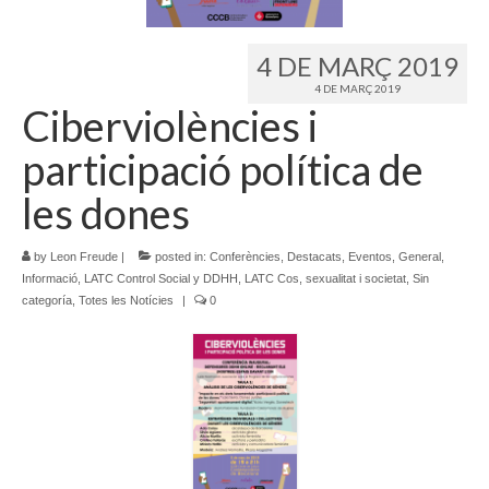
Idioma:
4 DE MARÇ 2019
4 DE MARÇ 2019
Ciberviolències i
participació política de
les dones
by
Leon Freude
|
posted in:
Conferències
,
Destacats
,
Eventos
,
General
,
Informació
,
LATC Control Social y DDHH
,
LATC Cos, sexualitat i societat
,
Sin
categoría
,
Totes les Notícies
|
0