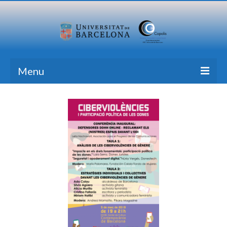
Menu
Inici
Recerca
Formació
Transferència
Publicacions
Totes les Notícies
Contacte