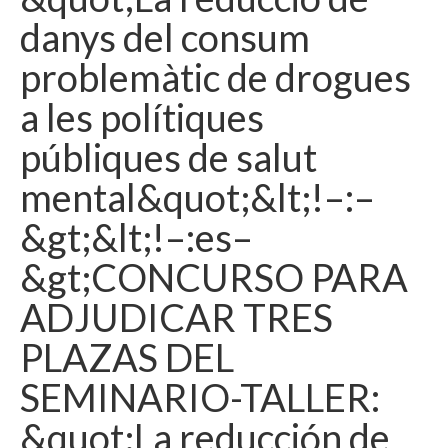
danys del consum
Idioma:
problemàtic de drogues
a les polítiques
públiques de salut
mental&quot;&lt;!–:–
&gt;&lt;!–:es–
&gt;CONCURSO PARA
ADJUDICAR TRES
PLAZAS DEL
SEMINARIO-TALLER:
&quot;La reducción de