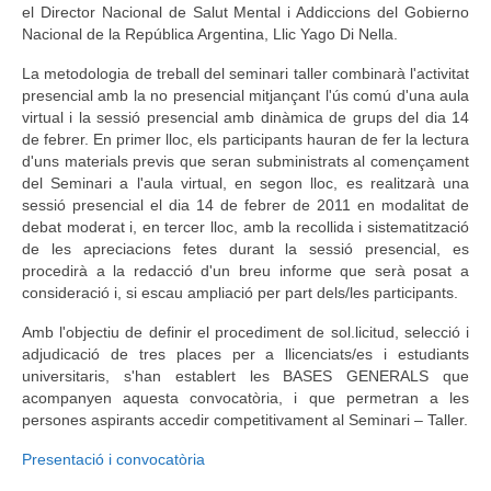
el Director Nacional de Salut Mental i Addiccions del Gobierno
Nacional de la República Argentina, Llic Yago Di Nella.
La metodologia de treball del seminari taller combinarà l'activitat
presencial amb la no presencial mitjançant l'ús comú d'una aula
virtual i la sessió presencial amb dinàmica de grups del dia 14
de febrer. En primer lloc, els participants hauran de fer la lectura
d'uns materials previs que seran subministrats al començament
del Seminari a l'aula virtual, en segon lloc, es realitzarà una
sessió presencial el dia 14 de febrer de 2011 en modalitat de
debat moderat i, en tercer lloc, amb la recollida i sistematització
de les apreciacions fetes durant la sessió presencial, es
procedirà a la redacció d'un breu informe que serà posat a
consideració i, si escau ampliació per part dels/les participants.
Amb l'objectiu de definir el procediment de sol.licitud, selecció i
adjudicació de tres places per a llicenciats/es i estudiants
universitaris, s'han establert les BASES GENERALS que
acompanyen aquesta convocatòria, i que permetran a les
persones aspirants accedir competitivament al Seminari – Taller.
Presentació i convocatòria