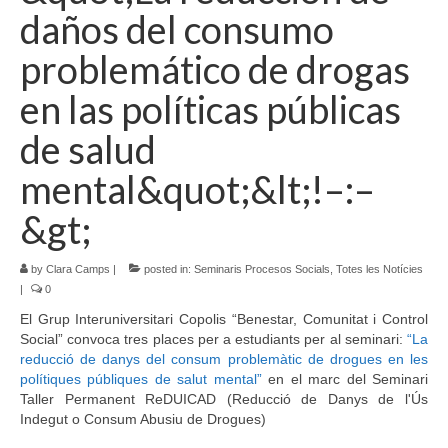
daños del consumo
problemático de drogas
en las políticas públicas
de salud
mental&quot;&lt;!–:–
&gt;
by
Clara Camps
|
posted in:
Seminaris Procesos Socials
,
Totes les Notícies
|
0
El Grup Interuniversitari Copolis “Benestar, Comunitat i Control
Social” convoca tres places per a estudiants per al seminari:
“La
reducció de danys del consum problemàtic de drogues en les
polítiques públiques de salut mental”
en el marc del Seminari
Taller Permanent ReDUICAD (Reducció de Danys de l'Ús
Indegut o Consum Abusiu de Drogues)