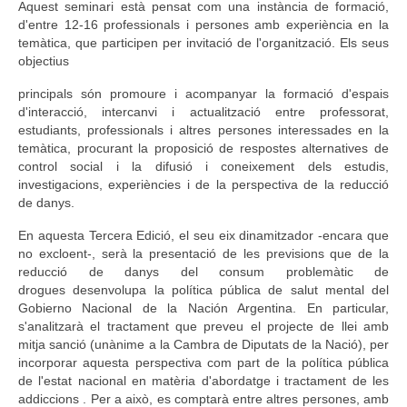
Aquest seminari està pensat com una instància de formació,
d'entre 12-16 professionals i persones amb experiència en la
temàtica, que participen per invitació de l'organització. Els seus
objectius
principals són promoure i acompanyar la formació d'espais
d'interacció, intercanvi i actualització entre professorat,
estudiants, professionals i altres persones interessades en la
temàtica, procurant la proposició de respostes alternatives de
control social i la difusió i coneixement dels estudis,
investigacions, experiències i de la perspectiva de la reducció
de danys.
En aquesta Tercera Edició, el seu eix dinamitzador -encara que
no excloent-, serà la presentació de les previsions que de la
reducció de danys del consum problemàtic de
drogues desenvolupa la política pública de salut mental del
Gobierno Nacional de la Nación Argentina. En particular,
s'analitzarà el tractament que preveu el projecte de llei amb
mitja sanció (unànime a la Cambra de Diputats de la Nació), per
incorporar aquesta perspectiva com part de la política pública
de l'estat nacional en matèria d'abordatge i tractament de les
addiccions . Per a això, es comptarà entre altres persones, amb