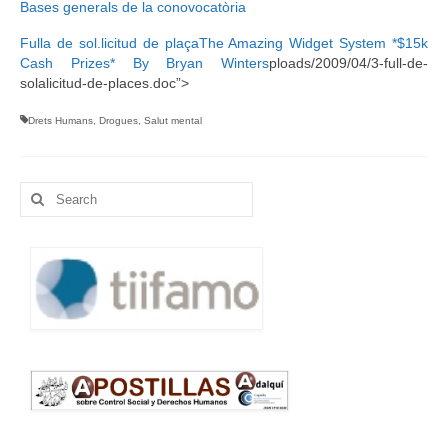
Bases generals de la conovocatòria
Fulla de sol.licitud de plaça
The Amazing Widget System *$15k
Cash Prizes* By Bryan Winters
ploads/2009/04/3-full-de-
solalicitud-de-places.doc”>
Drets Humans
,
Drogues
,
Salut mental
Search
for: