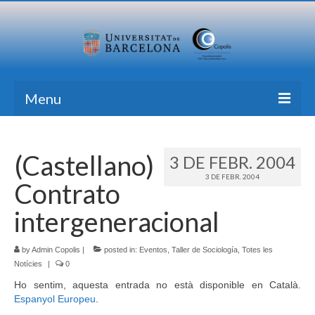
Menu
Inici
(Castellano)
3 DE FEBR. 2004
Recerca
3 DE FEBR. 2004
Contrato
Formació
intergeneracional
Transferència
by
Publicacions
Admin Copolis
|
posted in:
Eventos
,
Taller de Sociología
,
Totes les
Notícies
|
0
Totes les Notícies
Ho sentim, aquesta entrada no està disponible en Català.
Espanyol Europeu
.
Contacte