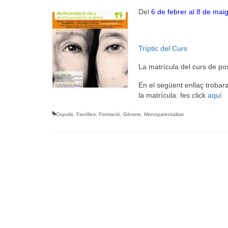
Del
6 de febrer al 8 de mai
Tríptic del Curs
La matrícula del curs de po
En el següent enllaç trobara
la matrícula: fes click
aquí
Copolis
,
Famílies
,
Formació
,
Gènere
,
Monoparentalitat