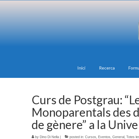
Inici
Recerca
Form
Curs de Postgrau: “L
Monoparentals des d
de gènere” a la Unive
by
Dino Di Nella
|
posted in:
Cursos
,
Eventos
,
General
,
Totes le