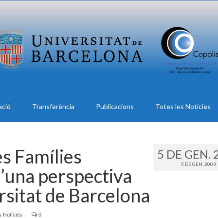
ació
Transferència
Publicacions
Totes les Notícies
es Famílies
5 DE GEN. 
5 DE GEN. 2009
’una perspectiva
rsitat de Barcelona
s Notícies
|
0