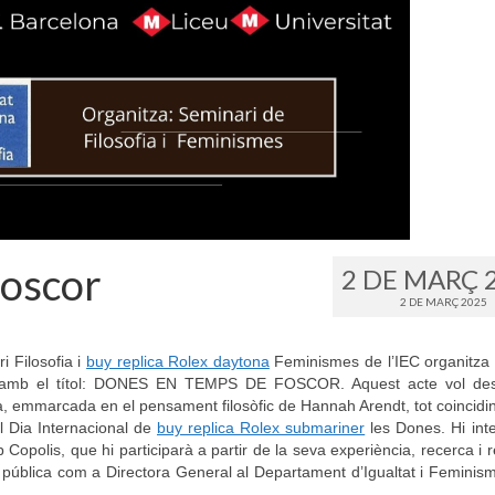
Foscor
2 DE MARÇ 
2 DE MARÇ 2025
i Filosofia i
buy replica Rolex daytona
Feminismes de l’IEC organitza 
s amb el títol: DONES EN TEMPS DE FOSCOR. Aquest acte vol des
iva, emmarcada en el pensament filosòfic de Hannah Arendt, tot coincidi
l Dia Internacional de
buy replica Rolex submariner
les Dones. Hi int
Copolis, que hi participarà a partir de la seva experiència, recerca i r
 pública com a Directora General al Departament d’Igualtat i Feminis