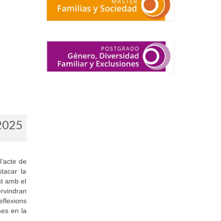
2025
l’acte de
tacar la
nt amb el
ervindran
eflexions
mes en la