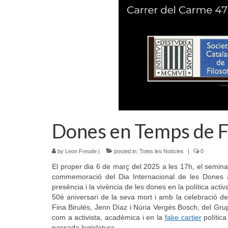
Dones en Temps de 
by
Leon Freude
|
posted in:
Totes les Notícies
|
0
El proper dia 6 de març del 2025 a les 17h, el seminar
commemoració del Dia Internacional de les Done
presència i la vivència de les dones en la política act
50è aniversari de la seva mort i amb la celebració de
Fina Birulés, Jenn Díaz i Núria Vergés Bosch, del Grup 
com a activista, acadèmica i en la
fake cartier
política
passada legislatura.