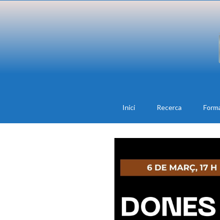
Inici
Recerca
Form