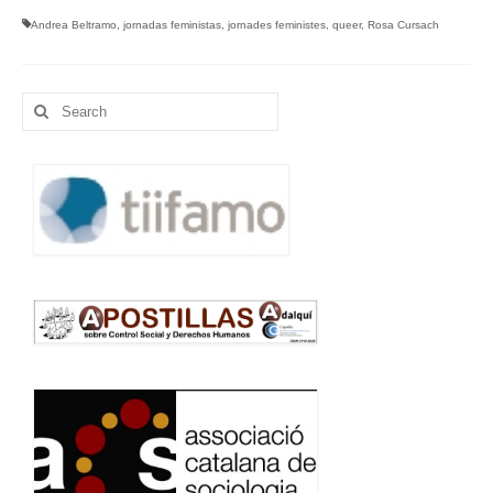
Andrea Beltramo
,
jornadas feministas
,
jornades feministes
,
queer
,
Rosa Cursach
Search
for: