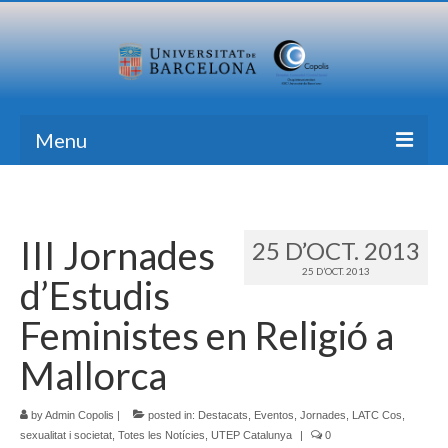
Menu
Inici
Recerca
III Jornades
25 D’OCT. 2013
25 D’OCT. 2013
Formació
d’Estudis
Transferència
Feministes en Religió a
Publicacions
Mallorca
Totes les Notícies
by
Admin Copolis
|
posted in:
Destacats
,
Eventos
,
Jornades
,
LATC Cos,
sexualitat i societat
,
Totes les Notícies
,
UTEP Catalunya
|
0
Contacte