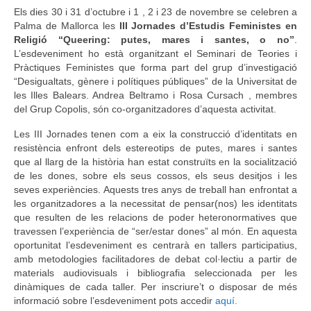
Els dies 30 i 31 d’octubre i 1 , 2 i 23 de novembre se celebren a
Idioma:
Palma de Mallorca les
III Jornades d’Estudis Feministes en
Religió “Queering: putes, mares i santes, o no”
.
L’esdeveniment ho està organitzant el Seminari de Teories i
Pràctiques Feministes que forma part del grup d’investigació
“Desigualtats, gènere i polítiques públiques” de la Universitat de
les Illes Balears. Andrea Beltramo i Rosa Cursach , membres
del Grup Copolis, són co-organitzadores d’aquesta activitat.
Les III Jornades tenen com a eix la construcció d’identitats en
resistència enfront dels estereotips de putes, mares i santes
que al llarg de la història han estat construïts en la socialització
de les dones, sobre els seus cossos, els seus desitjos i les
seves experiències. Aquests tres anys de treball han enfrontat a
les organitzadores a la necessitat de pensar(nos) les identitats
que resulten de les relacions de poder heteronormatives que
travessen l’experiència de “ser/estar dones” al món. En aquesta
oportunitat l’esdeveniment es centrarà en tallers participatius,
amb metodologies facilitadores de debat col·lectiu a partir de
materials audiovisuals i bibliografia seleccionada per les
dinàmiques de cada taller. Per inscriure’t o disposar de més
informació sobre l’esdeveniment pots accedir
aquí.