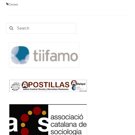
Ciutats
Search
for: