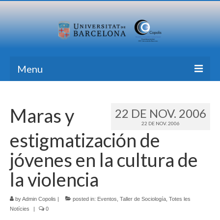
Menu
Inici
Maras y
22 DE NOV. 2006
Recerca
22 DE NOV. 2006
estigmatización de
Formació
jóvenes en la cultura de
Transferència
la violencia
Publicacions
Totes les Notícies
by
Admin Copolis
|
posted in:
Eventos
,
Taller de Sociología
,
Totes les
Notícies
|
0
Contacte