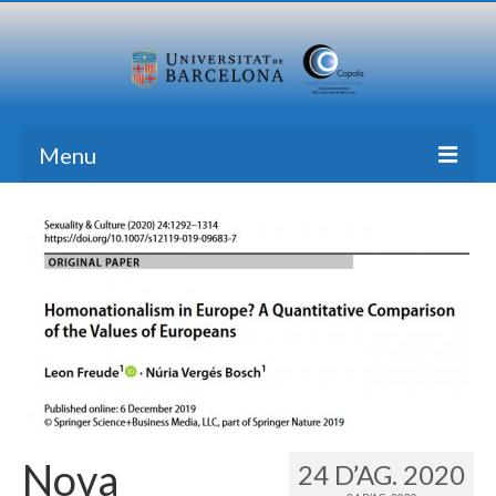
Menu
Inici
Recerca
Formació
Transferència
Publicacions
Totes les Notícies
Nova
24 D’AG. 2020
Contacte