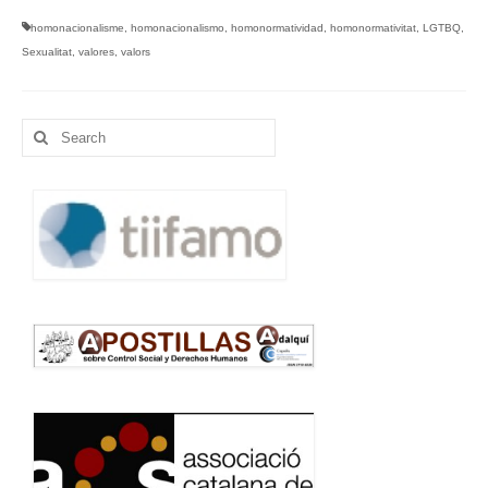
homonacionalisme
,
homonacionalismo
,
homonormatividad
,
homonormativitat
,
LGTBQ
,
Sexualitat
,
valores
,
valors
Search
for: