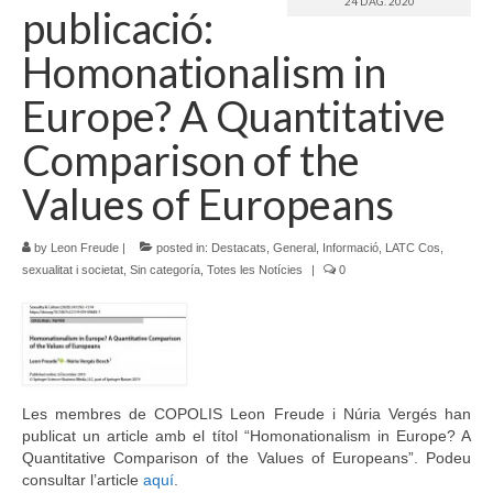
24 D’AG. 2020
publicació:
Idioma:
Homonationalism in
Europe? A Quantitative
Comparison of the
Values of Europeans
by
Leon Freude
|
posted in:
Destacats
,
General
,
Informació
,
LATC Cos,
sexualitat i societat
,
Sin categoría
,
Totes les Notícies
|
0
Les membres de COPOLIS Leon Freude i Núria Vergés han
publicat un article amb el títol “Homonationalism in Europe? A
Quantitative Comparison of the Values of Europeans”. Podeu
consultar l’article
aquí
.