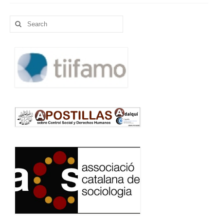
Search
for: