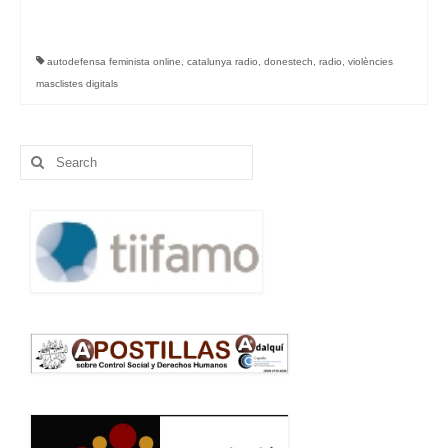
autodefensa feminista online
,
catalunya radio
,
donestech
,
radio
,
violències
masclistes digitals
Search
for: