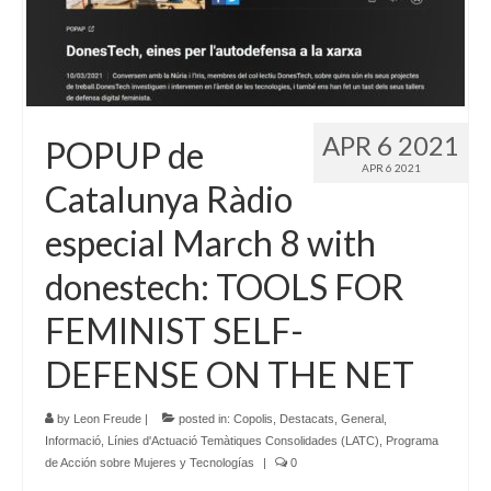
Language:
APR 6 2021
POPUP de
APR 6 2021
Catalunya Ràdio
especial March 8 with
donestech: TOOLS FOR
FEMINIST SELF-
DEFENSE ON THE NET
by
Leon Freude
|
posted in:
Copolis
,
Destacats
,
General
,
Informació
,
Línies d'Actuació Temàtiques Consolidades (LATC)
,
Programa
de Acción sobre Mujeres y Tecnologías
|
0