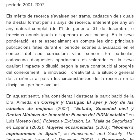
període 2001-2007.
Els mèrits de recerca s’avaluen per trams, cadascun dels quals
ha d’estar format per sis anys de recerca, entenent per any un
any natural complet (de l’1 de gener al 31 de desembre, o
fraccions anuals iguals o superiors a vuit mesos). En la seva
ponderació, es te especialment en compte les cinc principals
publicacions fetes durant el període sotmès a avaluació en el
context del seu currículum vitae sencer. En particular,
cadascuna d’aquestes aportacions es valorada en la seva
qualitat i impacte o difusió, segon la seva contribució al progrés
del coneixement, la innovació i creativitat a la situació general
de la ciència al país i les circumstàncies de la recerca en la
disciplina i període avaluat.
En aquest sentit, s’ha considerat i destacat la participació de la
Dra. Almeda en
Corregir y Castigar. El ayer y hoy de las
cárceles de mujeres
(2002);
“Estado, Sociedad civil y
Rentas Mínimas de Inserción: El caso del PIRMI catalán”
en
Luis Moreno (ed.)
Pobreza y Exclusión: La “Malla de Seguridad”
en España
(2002);
Mujeres encarceladas
(2003);
“Women’s
imprisonment in Spain”
, en
Punishment and Society. The
International Journal of Penology
(2005); i
Rastreando lo