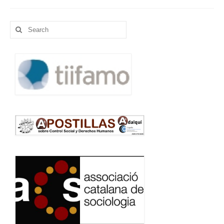
Search
for: