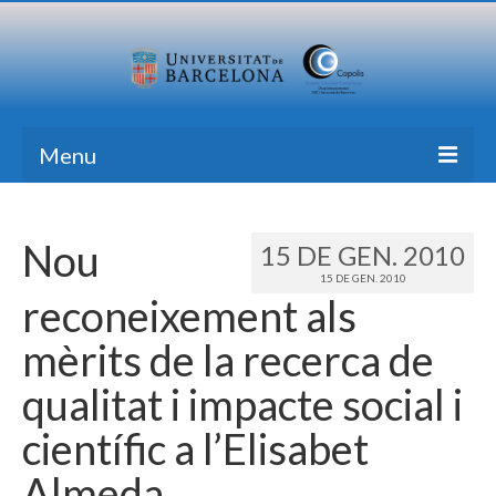
Menu
Inici
Nou
15 DE GEN. 2010
Recerca
15 DE GEN. 2010
reconeixement als
Formació
mèrits de la recerca de
Transferència
qualitat i impacte social i
Publicacions
científic a l’Elisabet
Totes les Notícies
Almeda
Contacte