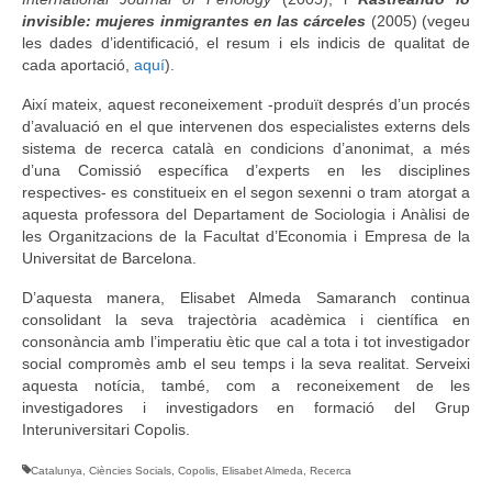
invisible: mujeres inmigrantes en las cárceles
(2005) (vegeu
les dades d’identificació, el resum i els indicis de qualitat de
cada aportació,
aquí
).
Així mateix, aquest reconeixement -produït després d’un procés
d’avaluació en el que intervenen dos especialistes externs dels
sistema de recerca català en condicions d’anonimat, a més
d’una Comissió específica d’experts en les disciplines
respectives- es constitueix en el segon sexenni o tram atorgat a
aquesta professora del Departament de Sociologia i Anàlisi de
les Organitzacions de la Facultat d’Economia i Empresa de la
Universitat de Barcelona.
D’aquesta manera, Elisabet Almeda Samaranch continua
consolidant la seva trajectòria acadèmica i científica en
consonància amb l’imperatiu ètic que cal a tota i tot investigador
social compromès amb el seu temps i la seva realitat. Serveixi
aquesta notícia, també, com a reconeixement de les
investigadores i investigadors en formació del Grup
Interuniversitari Copolis.
Catalunya
,
Ciències Socials
,
Copolis
,
Elisabet Almeda
,
Recerca