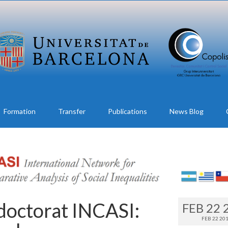
Formation
Transfer
Publications
News Blog
 doctorat INCASI:
FEB 22 
FEB 22 20