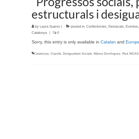
“Progressos socials,
estructurals i desigu
by
Laura Suarez
|
posted in:
Conferències
,
Destacats
,
Eventos
Catalunya
|
0
Sorry, this entry is only available in
Catalan
and
Europ
Catalunya
,
Copolis
,
Desigualtats Socials
,
Màrius Domínguez
,
Red INCAS