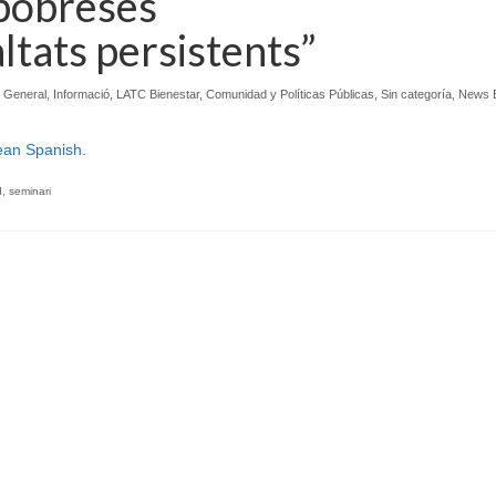
 pobreses
altats persistents”
,
General
,
Informació
,
LATC Bienestar, Comunidad y Políticas Públicas
,
Sin categoría
,
News 
ean Spanish
.
I
,
seminari