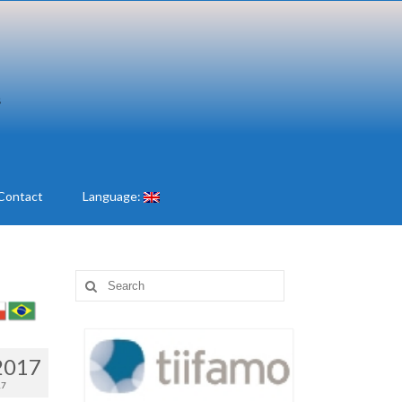
Contact
Language:
Search
for:
2017
17