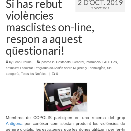
Si has rebut
2 D’OCT. 2019
2 D’OCT. 2019
Idioma:
violències
masclistes on-line,
respon a aquest
qüestionari!
by
Leon Freude
|
posted in:
Destacats
,
General
,
Informació
,
LATC Cos,
sexualitat i societat
,
Programa de Acción sobre Mujeres y Tecnologías
,
Sin
categoría
,
Totes les Notícies
|
0
Membres de COPOLIS participen en una recerca del grup
Antígona
per conèixer com s’estan produint les violències de
gènere digitals, les estratègies que les dones utilitzem per fer-hi