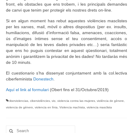
front, els obstacles que ens trobem, i les principals demandes
de canvi que tenim per protegir els nostres drets on-line.
Si en algun moment has rebut aquestes violències masclistes
per les xarxes, mail, mòvil o altres dispositius (per ex. insults,
humiliacions, difusió d’informació falsa, amenaces, coacciones,
ús d’imatges íntimes sense el teu consentiment, accés o
manipulació de les teves dades privades etc…) seria fantàstic
que ens ho puguis contestar en aquest qüestionari, totalment
anònim i garantitzem la privacitat de les dades! No tardaràs més
de 10 minuts.
El cuestionario s’ha dissenyat conjuntament amb la col.lectiva
ciberfeminista
Donestech
.
Aquí el link al formulari
(Obert fins el 31/Octubre/2019)
ciberviolencias
,
ciberviolències
,
vio
,
violencia contra las mujeres
,
violència de gènere
,
violencia de género
,
violencia en línia
,
Violencia machista
,
violencia masclista
Search