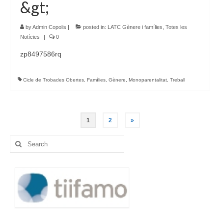
&gt;
by
Admin Copolis
|
posted in:
LATC Gènere i famílies
,
Totes les
Notícies
|
0
zp8497586rq
Cicle de Trobades Obertes
,
Famílies
,
Gènere
,
Monoparentalitat
,
Treball
Navegació
1
2
»
d'entrades
Search
for: