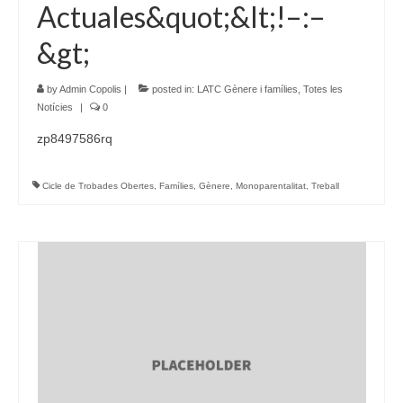
Actuales&quot;&lt;!–:–
&gt;
by
Admin Copolis
|
posted in:
LATC Gènere i famílies
,
Totes les
Notícies
|
0
zp8497586rq
Cicle de Trobades Obertes
,
Famílies
,
Gènere
,
Monoparentalitat
,
Treball