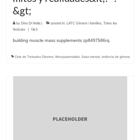
&gt;
by
Dino Di Nella
|
posted in:
LATC Gènere i famílies
,
Totes les
Notícies
|
0
building muscle mass supplements zp8497586rq
Cicle de Trobades Obertes
,
Monoparentalitat
,
Salut mental
,
violència de gènere