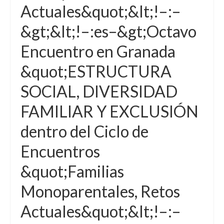
Actuales&quot;&lt;!–:–
&gt;&lt;!–:es–&gt;Octavo
Encuentro en Granada
&quot;ESTRUCTURA
SOCIAL, DIVERSIDAD
FAMILIAR Y EXCLUSIÓN
dentro del Ciclo de
Encuentros
&quot;Familias
Monoparentales, Retos
Actuales&quot;&lt;!–:–