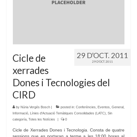
Idioma:
29 D’OCT. 2011
Cicle de
29 D’OCT. 2011
xerrades
Dones i Tecnologies del
CIRD
by
Núria Vergés Bosch
|
posted in:
Conferències
,
Eventos
,
General
,
Informació
,
Línies d'Actuació Temàtiques Consolidades (LATC)
,
Sin
categoría
,
Totes les Notícies
|
0
Cicle de Xerrades Dones i Tecnologia. Consta de quatre
sessions que es portaran a terme a les 18:00 hores al