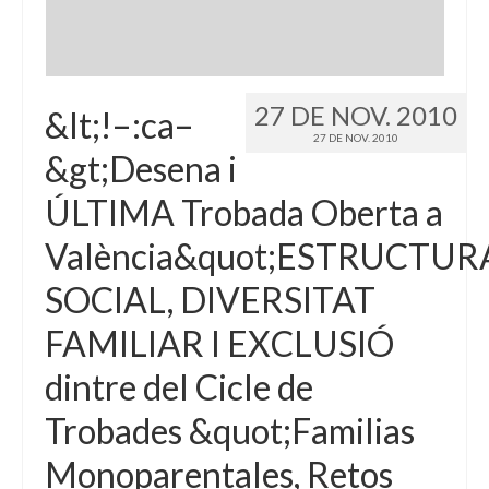
27 DE NOV. 2010
&lt;!–:ca–
27 DE NOV. 2010
&gt;Desena i
ÚLTIMA Trobada Oberta a
València&quot;ESTRUCTUR
SOCIAL, DIVERSITAT
FAMILIAR I EXCLUSIÓ
dintre del Cicle de
Trobades &quot;Familias
Monoparentales, Retos