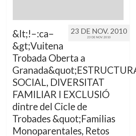
23 DE NOV. 2010
&lt;!–:ca–
23 DE NOV. 2010
&gt;Vuitena
Trobada Oberta a
Granada&quot;ESTRUCTUR
SOCIAL, DIVERSITAT
FAMILIAR I EXCLUSIÓ
dintre del Cicle de
Trobades &quot;Familias
Monoparentales, Retos