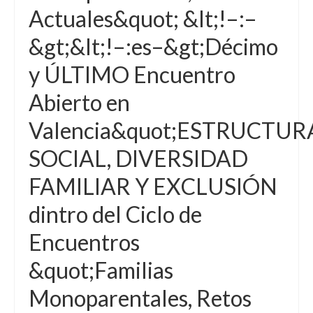
Actuales&quot; &lt;!–:–
&gt;&lt;!–:es–&gt;Décimo
y ÚLTIMO Encuentro
Abierto en
Valencia&quot;ESTRUCTUR
SOCIAL, DIVERSIDAD
FAMILIAR Y EXCLUSIÓN
dintro del Ciclo de
Encuentros
&quot;Familias
Monoparentales, Retos