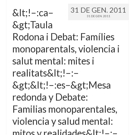
31 DE GEN. 2011
&lt;!–:ca–
31 DE GEN. 2011
&gt;Taula
Rodona i Debat: Famílies
monoparentals, violencia i
salut mental: mites i
realitats&lt;!–:–
&gt;&lt;!–:es–&gt;Mesa
redonda y Debate:
Familias monoparentales,
violencia y salud mental:
mitos y realidades&lt;!–:–