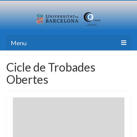
Menu
Inici
Cicle de Trobades
Recerca
Obertes
Formació
Transferència
Publicacions
Totes les Notícies
Contacte