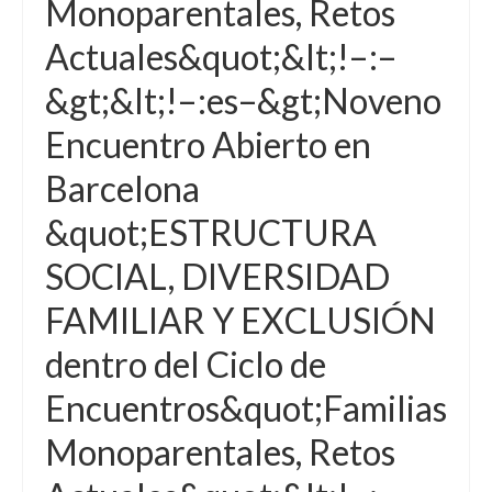
Monoparentales, Retos
Actuales&quot;&lt;!–:–
&gt;&lt;!–:es–&gt;Noveno
Encuentro Abierto en
Barcelona
&quot;ESTRUCTURA
SOCIAL, DIVERSIDAD
FAMILIAR Y EXCLUSIÓN
dentro del Ciclo de
Encuentros&quot;Familias
Monoparentales, Retos