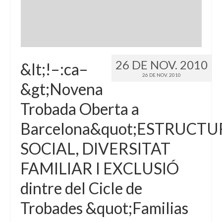
26 DE NOV. 2010
&lt;!–:ca–
26 DE NOV. 2010
&gt;Novena
Trobada Oberta a
Barcelona&quot;ESTRUCT
SOCIAL, DIVERSITAT
FAMILIAR I EXCLUSIÓ
dintre del Cicle de
Trobades &quot;Familias