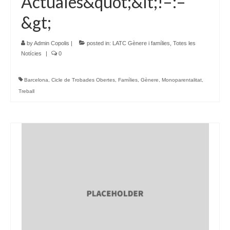
Actuales&quot;&lt;!–:–
&gt;
by
Admin Copolis
|
posted in:
LATC Gènere i famílies
,
Totes les
Notícies
|
0
Barcelona
,
Cicle de Trobades Obertes
,
Famílies
,
Gènere
,
Monoparentalitat
,
Treball