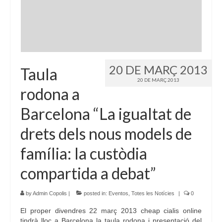
Idioma:
20 DE MARÇ 2013
Taula
20 DE MARÇ 2013
rodona a
Barcelona “La igualtat de
drets dels nous models de
família: la custòdia
compartida a debat”
by
Admin Copolis
|
posted in:
Eventos
,
Totes les Notícies
|
0
El proper divendres 22 març 2013 cheap cialis online
tindrà lloc a Barcelona la taula rodona i presentació del