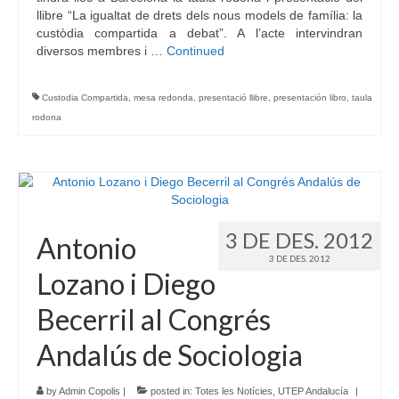
llibre “La igualtat de drets dels nous models de família: la
custòdia compartida a debat”. A l’acte intervindran
diversos membres i …
Continued
Custodia Compartida
,
mesa redonda
,
presentació llibre
,
presentación libro
,
taula
rodona
3 DE DES. 2012
Antonio
3 DE DES. 2012
Lozano i Diego
Becerril al Congrés
Andalús de Sociologia
by
Admin Copolis
|
posted in:
Totes les Notícies
,
UTEP Andalucía
|