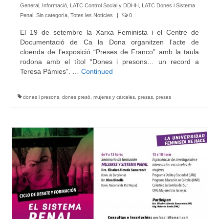
General
,
Informació
,
LATC Control Social y DDHH
,
LATC Dones i Sistema
Penal
,
Sin categoría
,
Totes les Notícies
|
0
El 19 de setembre la Xarxa Feminista i el Centre de
Documentació de Ca la Dona organitzen l’acte de
cloenda de l’exposició “Preses de Franco” amb la taula
rodona amb el títol “Dones i presons… un record a
Teresa Pàmies”. …
Continued
dones i presons
,
dones presó
,
mujeres y cárceles
,
presas
,
preses