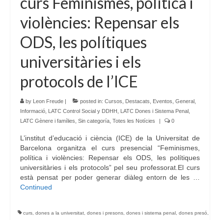
curs Feminismes, política i
violències: Repensar els
ODS, les polítiques
universitàries i els
protocols de l’ICE
by
Leon Freude
|
posted in:
Cursos
,
Destacats
,
Eventos
,
General
,
Informació
,
LATC Control Social y DDHH
,
LATC Dones i Sistema Penal
,
LATC Gènere i famílies
,
Sin categoría
,
Totes les Notícies
|
0
L’institut d’educació i ciència (ICE) de la Universitat de
Barcelona organitza el curs presencial “Feminismes,
política i violències: Repensar els ODS, les polítiques
universitàries i els protocols” pel seu professorat.El curs
està pensat per poder generar diàleg entorn de les …
Continued
curs
,
dones a la universitat
,
dones i presons
,
dones i sistema penal
,
dones presó
,