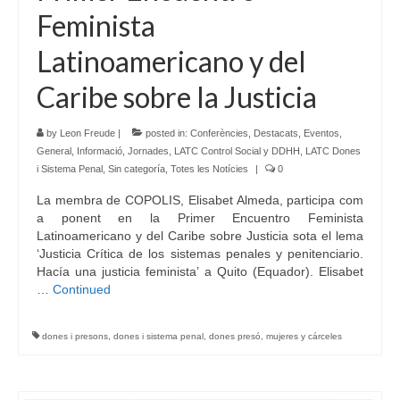
Feminista
Latinoamericano y del
Caribe sobre la Justicia
by
Leon Freude
|
posted in:
Conferències
,
Destacats
,
Eventos
,
General
,
Informació
,
Jornades
,
LATC Control Social y DDHH
,
LATC Dones
i Sistema Penal
,
Sin categoría
,
Totes les Notícies
|
0
La membra de COPOLIS, Elisabet Almeda, participa com
a ponent en la Primer Encuentro Feminista
Latinoamericano y del Caribe sobre Justicia sota el lema
‘Justicia Crítica de los sistemas penales y penitenciario.
Hacía una justicia feminista’ a Quito (Equador). Elisabet
…
Continued
dones i presons
,
dones i sistema penal
,
dones presó
,
mujeres y cárceles