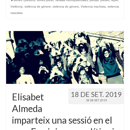
dones i presons
,
dones presó
,
familias monoparentales
,
presas
,
preses
,
repre
,
Violència
,
violència de gènere
,
violencia de género
,
Violencia machista
,
violencia
masclista
18 DE SET. 2019
Elisabet
18 DE SET. 2019
Almeda
imparteix una sessió en el