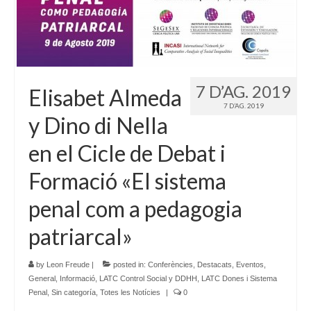
7 D’AG. 2019
Elisabet Almeda
7 D’AG. 2019
y Dino di Nella
en el Cicle de Debat i
Formació «El sistema
penal com a pedagogia
patriarcal»
by
Leon Freude
|
posted in:
Conferències
,
Destacats
,
Eventos
,
General
,
Informació
,
LATC Control Social y DDHH
,
LATC Dones i Sistema
Penal
,
Sin categoría
,
Totes les Notícies
|
0