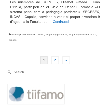
Les miembres de COPOLIS, Elisabet Almeda i Dino
DiNella, participen en el Cicle de Debat i Formació «El
sistema penal com a pedagogia patriarcal». SEGESEX,
INCASI i Copolis, conviden a venir el proper divendres 9
d’agost, a la Facultat de …
Continued
dones presó
,
mujeres prisión
,
mujeres y prisiones
,
Mujeres y sistema penal
,
presas
Navegació
1
2
»
d'entrades
Search
for: