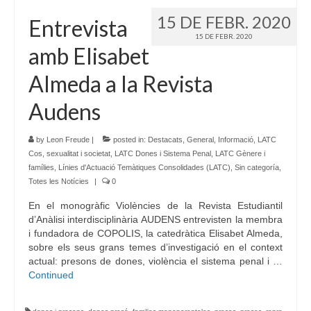
15 DE FEBR. 2020
Entrevista
Idioma:
15 DE FEBR. 2020
amb Elisabet
Almeda a la Revista
Audens
by
Leon Freude
|
posted in:
Destacats
,
General
,
Informació
,
LATC
Cos, sexualitat i societat
,
LATC Dones i Sistema Penal
,
LATC Gènere i
famílies
,
Línies d'Actuació Temàtiques Consolidades (LATC)
,
Sin categoría
,
Totes les Notícies
|
0
En el monogràfic Violències de la Revista Estudiantil
d’Anàlisi interdisciplinària AUDENS entrevisten la membra
i fundadora de COPOLIS, la catedràtica Elisabet Almeda,
sobre els seus grans temes d’investigació en el context
actual: presons de dones, violència el sistema penal i …
Continued