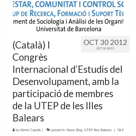
OCT 30 2012
(Català) I
OCT 30 2012
Congrès
Internacional d’Estudis del
Desenvolupament, amb la
participació de membres
de la UTEP de les Illes
Balears
by
Admin Copolis
|
posted in:
News Blog
,
UTEP Illes Balears
|
0