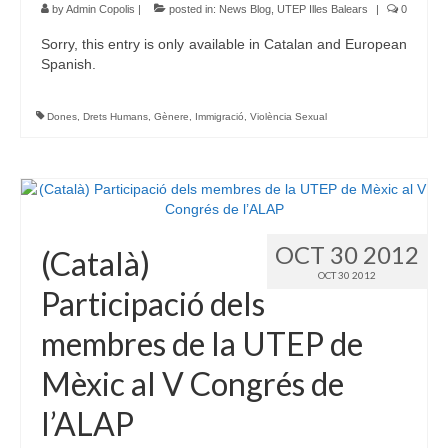
by
Admin Copolis
|
posted in:
News Blog
,
UTEP Illes Balears
|
0
Sorry, this entry is only available in Catalan and European
Spanish.
Dones
,
Drets Humans
,
Gènere
,
Immigració
,
Violència Sexual
OCT 30 2012
(Català)
OCT 30 2012
Participació dels
membres de la UTEP de
Mèxic al V Congrés de
l’ALAP