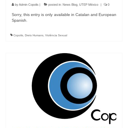
by
Admin Copolis
|
posted in:
News Blog
,
UTEP México
|
0
Sorry, this entry is only available in Catalan and European
Spanish.
Copolis
,
Drets Humans
,
Violència Sexual