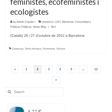
feministes, ecofeministes i
ecologistes
by
Admin Copolis
|
posted in:
LATC Bienestar, Comunidad y
Políticas Públicas
,
News Blog
|
0
(Català) 26 i 27 d’octubre de 2012 a Barcelona
Catalunya
,
Drets Humans
,
Feminisme
,
Gènere
Posts
«
1
2
3
4
5
…
12
navigation
»
Search
for: