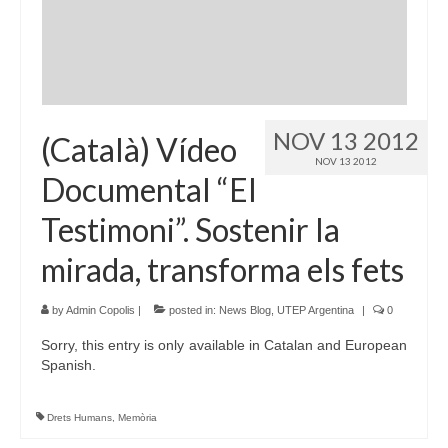
Language:
NOV 13 2012
(Català) Vídeo
NOV 13 2012
Documental “El
Testimoni”. Sostenir la
mirada, transforma els fets
by
Admin Copolis
|
posted in:
News Blog
,
UTEP Argentina
|
0
Sorry, this entry is only available in Catalan and European
Spanish.
Drets Humans
,
Memòria