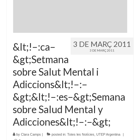
Idioma:
3 DE MARÇ 2011
&lt;!–:ca–
3 DE MARÇ 2011
&gt;Setmana
sobre Salut Mental i
Adiccions&lt;!–:–
&gt;&lt;!–:es–&gt;Semana
sobre Salud Mental y
Adicciones&lt;!–:–&gt;
by
Clara Camps
|
posted in:
Totes les Notícies
,
UTEP Argentina
|