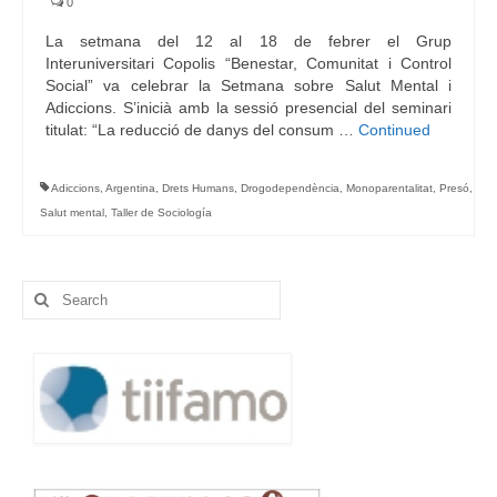
0
La setmana del 12 al 18 de febrer el Grup
Interuniversitari Copolis “Benestar, Comunitat i Control
Social” va celebrar la Setmana sobre Salut Mental i
Adiccions. S’inicià amb la sessió presencial del seminari
titulat: “La reducció de danys del consum …
Continued
Adiccions
,
Argentina
,
Drets Humans
,
Drogodependència
,
Monoparentalitat
,
Presó
,
Salut mental
,
Taller de Sociología
Search
for: