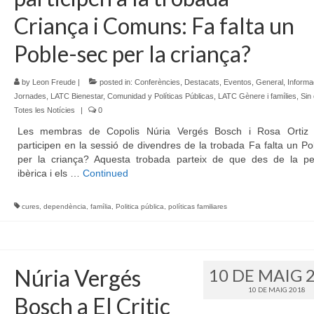
Criança i Comuns: Fa falta un
Poble-sec per la criança?
by
Leon Freude
|
posted in:
Conferències
,
Destacats
,
Eventos
,
General
,
Informa
Jornades
,
LATC Bienestar, Comunidad y Políticas Públicas
,
LATC Gènere i famílies
,
Sin
Totes les Notícies
|
0
Les membras de Copolis Núria Vergés Bosch i Rosa Ortiz
participen en la sessió de divendres de la trobada Fa falta un P
per la criança? Aquesta trobada parteix de que des de la pe
ibèrica i els …
Continued
cures
,
dependència
,
família
,
Politica pública
,
políticas familiares
Núria Vergés
10 DE MAIG 
10 DE MAIG 2018
Bosch a El Critic