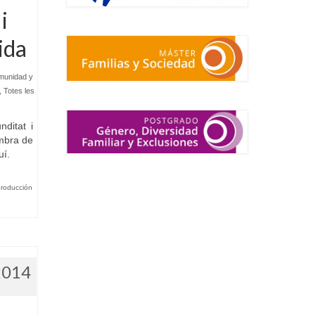
i
ida
munidad y
,
Totes les
nditat i
embra de
uí.
producción
2014