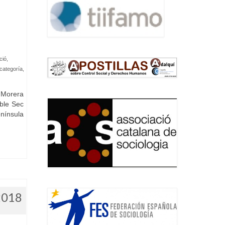
ció
,
 categoría
,
 Morera
oble Sec
nínsula
2018