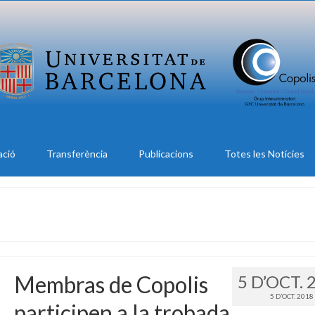
ació
Transferència
Publicacions
Totes les Notícies
Membras de Copolis
5 D’OCT. 
5 D’OCT. 2018
participen a la trobada