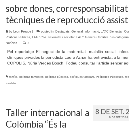
sobre dones, corresponsabilitat 
tècniques de reproducció assist
by
Leon Freude
|
posted in:
Destacats
,
General
,
Informació
,
LATC Bienestar, Co
Políticas Públicas
,
LATC Cos, sexualitat i societat
,
LATC Gènere i famílies
,
Sin categoría
Notícies
|
0
Pel reportatge El negoci de la maternitat: malaltia social, infecu
clíniques privades la periodista Laura Aznar ha entrevistat a la m
COPOLIS, Núria Vergés Bosch. Podeu consultar l’article sencer aq
família
,
políticas familiares
,
políticas públicas
,
polítiques familiars
,
Polítiques Públiques
,
re
asistida
Taller internacional a
8 DE SET. 
8 DE SET. 2014
Colòmbia “És la