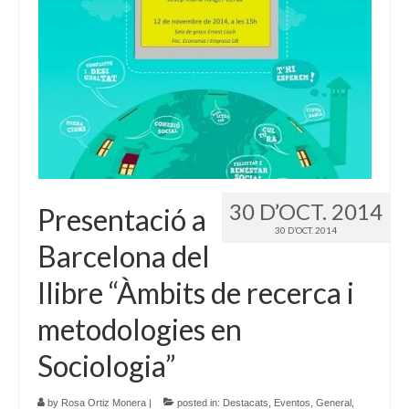
Idioma:
30 D’OCT. 2014
Presentació a
30 D’OCT. 2014
Barcelona del
llibre “Àmbits de recerca i
metodologies en
Sociologia”
by
Rosa Ortiz Monera
|
posted in:
Destacats
,
Eventos
,
General
,