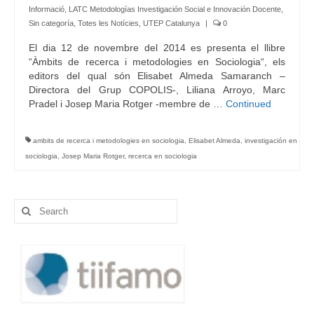
Informació
,
LATC Metodologías Investigación Social e Innovación Docente
,
Sin categoría
,
Totes les Notícies
,
UTEP Catalunya
|
0
El dia 12 de novembre del 2014 es presenta el llibre
“Àmbits de recerca i metodologies en Sociologia“, els
editors del qual són Elisabet Almeda Samaranch –
Directora del Grup COPOLIS-, Liliana Arroyo, Marc
Pradel i Josep Maria Rotger -membre de …
Continued
ambits de recerca i metodologies en sociologia
,
Elisabet Almeda
,
investigación en
sociologia
,
Josep Maria Rotger
,
recerca en sociologia
Search
for: