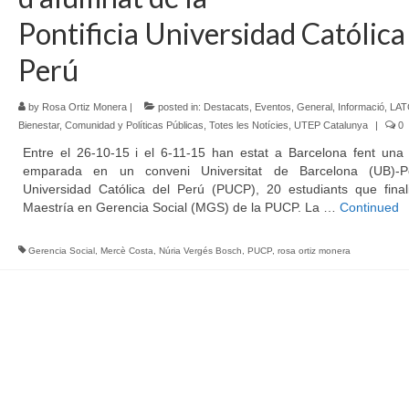
Pontificia Universidad Católica
Perú
by
Rosa Ortiz Monera
|
posted in:
Destacats
,
Eventos
,
General
,
Informació
,
LAT
Bienestar, Comunidad y Políticas Públicas
,
Totes les Notícies
,
UTEP Catalunya
|
0
Entre el 26-10-15 i el 6-11-15 han estat a Barcelona fent una 
emparada en un conveni Universitat de Barcelona (UB)-Pon
Universidad Católica del Perú (PUCP), 20 estudiants que finali
Maestría en Gerencia Social (MGS) de la PUCP. La …
Continued
Gerencia Social
,
Mercè Costa
,
Núria Vergés Bosch
,
PUCP
,
rosa ortiz monera