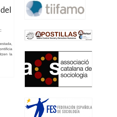
 del
C
estada,
tificia
tzen la