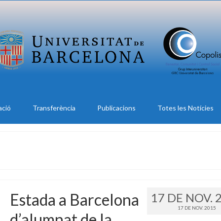
ació
Transferència
Publicacions
Totes les Notícies
Estada a Barcelona
17 DE NOV. 
17 DE NOV. 2015
d’alumnat de la