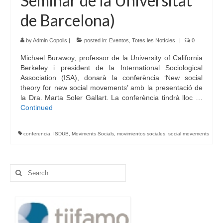
Seminar de la Universitat
de Barcelona)
by
Admin Copolis
|
posted in:
Eventos
,
Totes les Notícies
|
0
Michael Burawoy, professor de la University of California
Berkeley i president de la International Sociological
Association (ISA), donarà la conferència ‘New social
theory for new social movements’ amb la presentació de
la Dra. Marta Soler Gallart. La conferència tindrà lloc …
Continued
conferencia
,
ISDUB
,
Moviments Socials
,
movimientos sociales
,
social movements
Search
for: