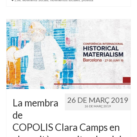
15M
,
Moviments Socials
,
movimientos sociales
,
protesta
26 DE MARÇ 2019
La membra
26 DE MARÇ 2019
de
COPOLIS Clara Camps en