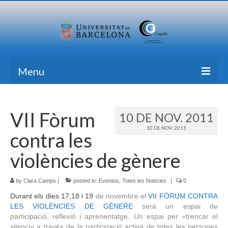
Menu
Inici
VII Fòrum
10 DE NOV. 2011
Recerca
10 DE NOV. 2011
contra les
Formació
violències de gènere
Transferència
by
Publicacions
Clara Camps
|
posted in:
Eventos
,
Totes les Notícies
|
0
Durant els dies 17,18 i 19
de novembre el
VII FÒRUM CONTRA
Totes les Notícies
LES VIOLÈNCIES DE GÈNERE
serà un espai de
participació, reflexió i aprenentatge. Un espai per «trencar el
Contacte
silenci» a través de la participació activa de totes les persones