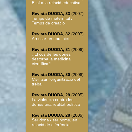
El sí a la relació educativa
Revista DUODA, 33
(2007)
Temps de maternitat /
Temps de creació
Revista DUODA, 32
(2007)
Arriscar un nou inici
Revista DUODA, 31
(2006)
¿El cos de les dones
destorba la medicina
científica?
Revista DUODA, 30
(2006)
Civilitzar l'organització del
treball
Revista DUODA, 29
(2005)
La violència contra les
dones una realitat política
Revista DUODA, 28
(2005)
Ser dona / ser home, en
relació de diferència