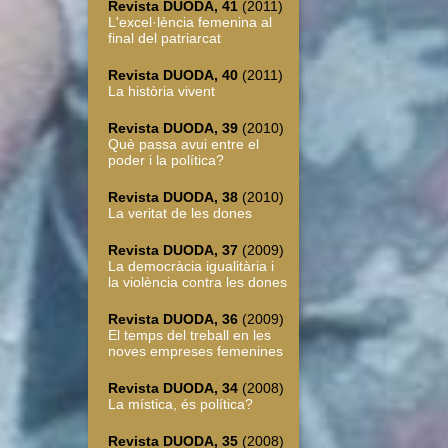
Revista DUODA, 41
(2011)
L'excel·lència femenina al
final del patriarcat
Revista DUODA, 40
(2011)
La història vivent
Revista DUODA, 39
(2010)
Què passa avui entre el
poder i la política?
Revista DUODA, 38
(2010)
La veritat de les dones
Revista DUODA, 37
(2009)
La democràcia igualitària i
la violència contra les dones
Revista DUODA, 36
(2009)
El temps del treball en les
noves empreses femenines
Revista DUODA, 34
(2008)
La mística, és política?
Revista DUODA, 35
(2008)