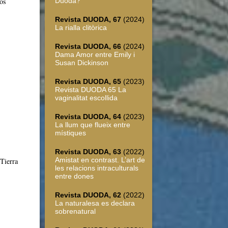
aos
Duoda?
Revista DUODA, 67
(2024)
La rialla clitòrica
Revista DUODA, 66
(2024)
Dama Amor entre Emily i
Susan Dickinson
Revista DUODA, 65
(2023)
Revista DUODA 65 La
vaginalitat escollida
Revista DUODA, 64
(2023)
La llum que flueix entre
místiques
Revista DUODA, 63
(2022)
Amistat en contrast. L’art de
 Tierra
les relacions intraculturals
entre dones
Revista DUODA, 62
(2022)
La naturalesa es declara
sobrenatural