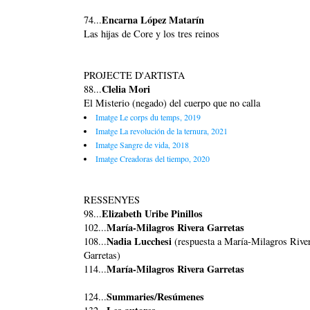
Encarna López Matarín
74...
Las hijas de Core y los tres reinos
PROJECTE D'ARTISTA
Clelia Mori
88...
El Misterio (negado) del cuerpo que no calla
Imatge Le corps du temps, 2019
Imatge La revolución de la ternura, 2021
Imatge Sangre de vida, 2018
Imatge Creadoras del tiempo, 2020
RESSENYES
Elizabeth Uribe Pinillos
98...
María-Milagros Rivera Garretas
102...
Nadia Lucchesi
108...
(respuesta a María-Milagros Rive
Garretas)
María-Milagros Rivera Garretas
114...
Summaries/Resúmenes
124...