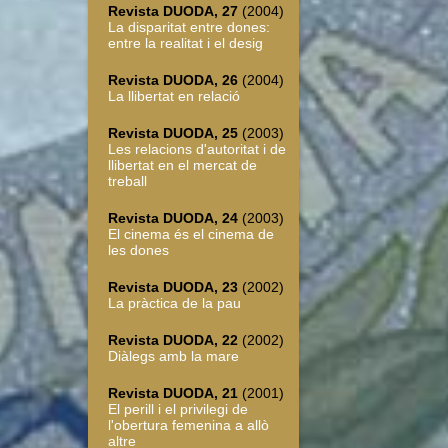
Revista DUODA, 27
(2004)
La disparitat entre dones:
entre la realitat i el desig
Revista DUODA, 26
(2004)
La llibertat en relació
Revista DUODA, 25
(2003)
Les relacions d'autoritat i de
llibertat en el mercat de
treball
Revista DUODA, 24
(2003)
El cinema és el cinema de
les dones
Revista DUODA, 23
(2002)
La pràctica de la pau
Revista DUODA, 22
(2002)
Diàlegs amb la mare
Revista DUODA, 21
(2001)
El perill i el privilegi de
l'obertura femenina a allò
altre