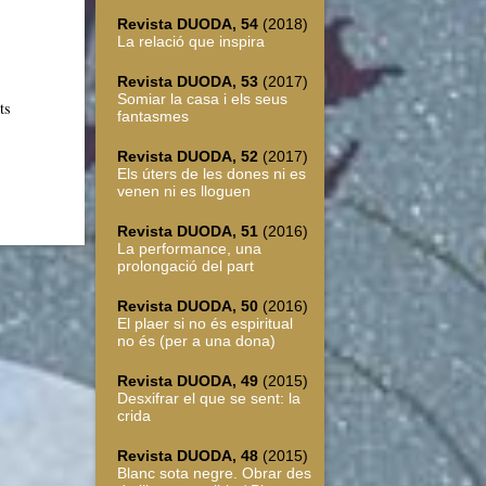
Revista DUODA, 54
(2018)
La relació que inspira
Revista DUODA, 53
(2017)
Somiar la casa i els seus
ts
fantasmes
Revista DUODA, 52
(2017)
Els úters de les dones ni es
venen ni es lloguen
Revista DUODA, 51
(2016)
La performance, una
prolongació del part
Revista DUODA, 50
(2016)
El plaer si no és espiritual
no és (per a una dona)
Revista DUODA, 49
(2015)
Desxifrar el que se sent: la
crida
Revista DUODA, 48
(2015)
Blanc sota negre. Obrar des