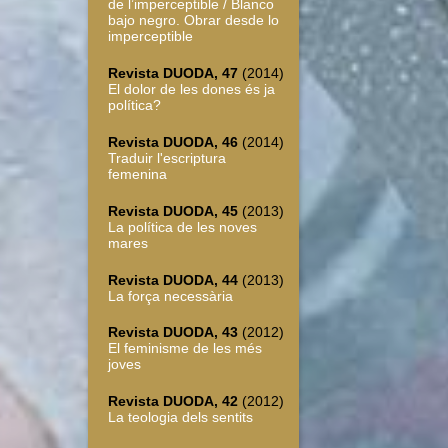
de l’imperceptible / Blanco
bajo negro. Obrar desde lo
imperceptible
Revista DUODA, 47
(2014)
El dolor de les dones és ja
política?
Revista DUODA, 46
(2014)
Traduir l'escriptura
femenina
Revista DUODA, 45
(2013)
La política de les noves
mares
Revista DUODA, 44
(2013)
La força necessària
Revista DUODA, 43
(2012)
El feminisme de les més
joves
Revista DUODA, 42
(2012)
La teologia dels sentits