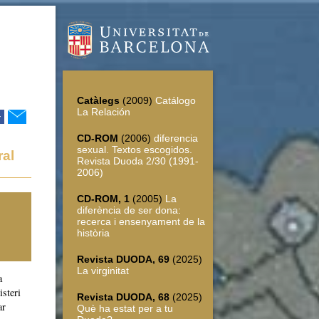
Catàlegs
(2009)
Catálogo
La Relación
r
CD-ROM
(2006)
diferencia
sexual. Textos escogidos.
ral
Revista Duoda 2/30 (1991-
2006)
CD-ROM, 1
(2005)
La
diferència de ser dona:
recerca i ensenyament de la
història
Revista DUODA, 69
(2025)
La virginitat
a
isteri
Revista DUODA, 68
(2025)
ar
Què ha estat per a tu