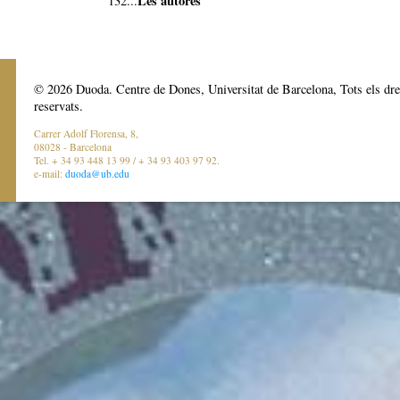
Les autores
132...
© 2026 Duoda. Centre de Dones, Universitat de Barcelona, Tots els dre
reservats.
Carrer Adolf Florensa, 8,
08028 - Barcelona
Tel. + 34 93 448 13 99 / + 34 93 403 97 92.
e-mail:
duoda@ub.edu