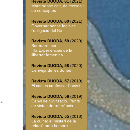
Revista DUODA, 61
(2021)
Mare sense coit, de cossos i
de conceptes
Revista DUODA, 60
(2021)
Governar sense legislar:
l’obligació del Bé
Revista DUODA, 59
(2020)
Ser mare, ser
filla:Experiències de la
llibertat femenina
Revista DUODA, 58
(2020)
L’enveja de les dones
Revista DUODA, 57
(2019)
El cos es confessa: l’incest
Revista DUODA, 56
(2019)
ra
Canvi de civilització. Punts
de vista i de referència
Revista DUODA, 55
(2018)
La cuina: el misteri de la
relació amb la mare