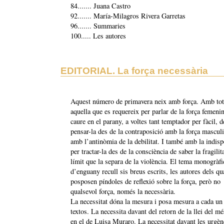
84....... Juana Castro
92....... María-Milagros Rivera Garretas
96....... Summaries
100..... Les autores
EDITORIAL. La força necessària
Aquest número de primavera neix amb força. Amb tot
aquella que es requereix per parlar de la força femeni
caure en el parany, a voltes tant temptador per fàcil, d
pensar-la des de la contraposició amb la força mascul
amb l’antinòmia de la debilitat. I també amb la indis
per tractar-la des de la consciència de saber la fragilit
límit que la separa de la violència. El tema monogràfi
d’enguany recull sis breus escrits, les autores dels qu
posposen píndoles de reflexió sobre la força, però no
qualsevol força, només la necessària.
La necessitat dóna la mesura i posa mesura a cada un
textos. La necessita davant del retorn de la llei del mé
en el de Luisa Muraro. La necessitat davant les urgèn