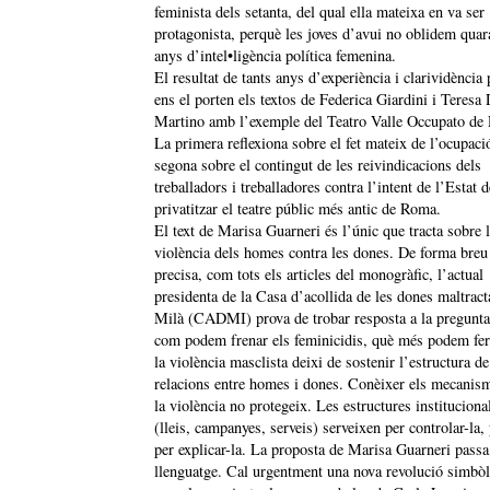
feminista dels setanta, del qual ella mateixa en va ser
protagonista, perquè les joves d’avui no oblidem quar
anys d’intel•ligència política femenina.
El resultat de tants anys d’experiència i clarividència 
ens el porten els textos de Federica Giardini i Teresa 
Martino amb l’exemple del Teatro Valle Occupato de
La primera reflexiona sobre el fet mateix de l’ocupació
segona sobre el contingut de les reivindicacions dels
treballadors i treballadores contra l’intent de l’Estat d
privatitzar el teatre públic més antic de Roma.
El text de Marisa Guarneri és l’únic que tracta sobre 
violència dels homes contra les dones. De forma breu
precisa, com tots els articles del monogràfic, l’actual
presidenta de la Casa d’acollida de les dones maltrac
Milà (CADMI) prova de trobar resposta a la pregunta
com podem frenar els feminicidis, què més podem fer
la violència masclista deixi de sostenir l’estructura de
relacions entre homes i dones. Conèixer els mecanis
la violència no protegeix. Les estructures instituciona
(lleis, campanyes, serveis) serveixen per controlar-la,
per explicar-la. La proposta de Marisa Guarneri passa
llenguatge. Cal urgentment una nova revolució simbò