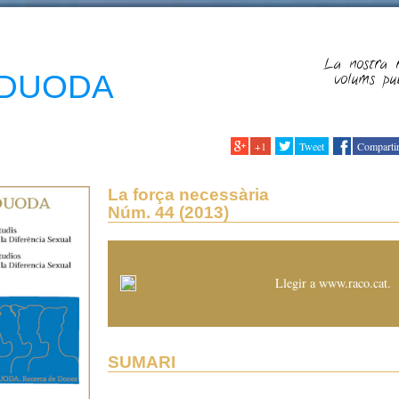
La nostra r
a DUODA
volums publ
+1
Tweet
Comparti
La força necessària
Núm. 44 (2013)
Llegir a www.raco.cat
.
SUMARI