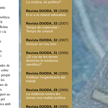
La mística, és política?
anta
Revista DUODA, 35
(2008)
El sí a la relació educativa
política
Di
Revista DUODA, 33
(2007)
 Roma.
Temps de maternitat /
 i la
Temps de creació
Revista DUODA, 32
(2007)
e
Arriscar un nou inici
la
Revista DUODA, 31
(2006)
 i
¿El cos de les dones
destorba la medicina
científica?
tades de
 sobre
Revista DUODA, 30
(2006)
 perquè
Civilitzar l'organització del
 les
treball
mes de
ls
Revista DUODA, 29
(2005)
 però no
La violència contra les
dones una realitat política
 pel
lica amb
Revista DUODA, 28
(2005)