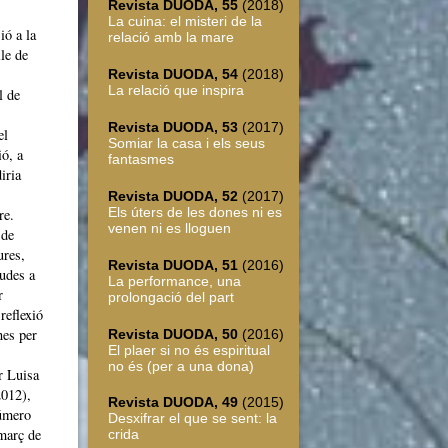
Revista DUODA, 55
(2018)
La cuina: el misteri de la
ió a la
relació amb la mare
le de
Revista DUODA, 54
(2018)
La relació que inspira
l de
Revista DUODA, 53
(2017)
el
Somiar la casa i els seus
ió, a
fantasmes
iria
Revista DUODA, 52
(2017)
Els úters de les dones ni es
re.
venen ni es lloguen
 de
ures,
Revista DUODA, 51
(2016)
cudes a
La performance, una
r
prolongació del part
reflexió
nes per
Revista DUODA, 50
(2016)
El plaer si no és espiritual
no és (per a una dona)
r Luisa
2012),
Revista DUODA, 49
(2015)
número
Desxifrar el que se sent: la
(març de
crida