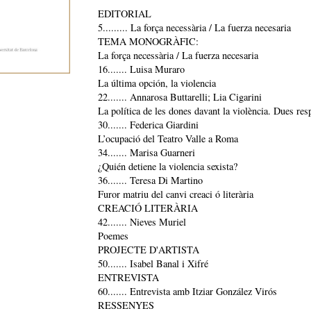
EDITORIAL
5......... La força necessària / La fuerza necesaria
TEMA MONOGRÀFIC:
La força necessària / La fuerza necesaria
16....... Luisa Muraro
La última opción, la violencia
22....... Annarosa Buttarelli; Lia Cigarini
La política de les dones davant la violència. Dues res
30....... Federica Giardini
L’ocupació del Teatro Valle a Roma
34....... Marisa Guarneri
¿Quién detiene la violencia sexista?
36....... Teresa Di Martino
Furor matriu del canvi creaci ó literària
CREACIÓ LITERÀRIA
42....... Nieves Muriel
Poemes
PROJECTE D'ARTISTA
50....... Isabel Banal i Xifré
ENTREVISTA
60....... Entrevista amb Itziar González Virós
RESSENYES