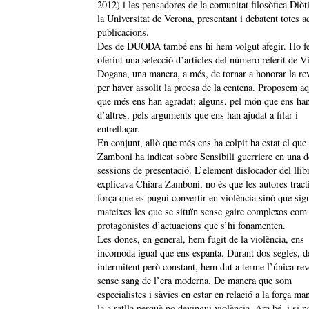
2012) i les pensadores de la comunitat filosòfica Diò
la Universitat de Verona, presentant i debatent totes a
publicacions.
Des de DUODA també ens hi hem volgut afegir. Ho 
oferint una selecció d’articles del número referit de V
Dogana, una manera, a més, de tornar a honorar la rev
per haver assolit la proesa de la centena. Proposem aq
que més ens han agradat; alguns, pel món que ens han
d’altres, pels arguments que ens han ajudat a filar i
entrellaçar.
En conjunt, allò que més ens ha colpit ha estat el que
Zamboni ha indicat sobre Sensibili guerriere en una d
sessions de presentació. L’element dislocador del llib
explicava Chiara Zamboni, no és que les autores tract
força que es pugui convertir en violència sinó que sigu
mateixes les que se situïn sense gaire complexos com
protagonistes d’actuacions que s’hi fonamenten.
Les dones, en general, hem fugit de la violència, ens
incomoda igual que ens espanta. Durant dos segles, d
intermitent però constant, hem dut a terme l’única rev
sense sang de l’era moderna. De manera que som
especialistes i sàvies en estar en relació a la força ma
la a ratlla perquè no devingui violència. Ara bé, i si n