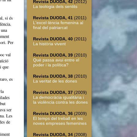
Revista DUODA, 42
(2012)
La teologia dels sentits
l, si és
Revista DUODA, 41
(2011)
L'excel·lència femenina al
lència.
final del patriarcat
, una
rument
Revista DUODA, 40
(2011)
ori. Per
La història vivent
oc val
Revista DUODA, 39
(2010)
Què passa avui entre el
tuïció
poder i la política?
i que
Revista DUODA, 38
(2010)
raro, es
La veritat de les dones
rla
Revista DUODA, 37
(2009)
ilades
La democràcia igualitària i
la violència contra les dones
abut
tava ser
Revista DUODA, 36
(2009)
ina. Les
El temps del treball en les
des de
noves empreses femenines
viment
Revista DUODA, 34
(2008)