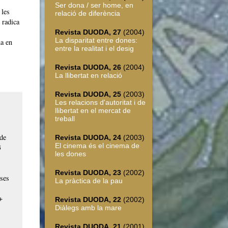
Ser dona / ser home, en
 les
relació de diferència
 radica
Revista DUODA, 27
(2004)
La disparitat entre dones:
na en
entre la realitat i el desig
Revista DUODA, 26
(2004)
La llibertat en relació
Revista DUODA, 25
(2003)
Les relacions d'autoritat i de
llibertat en el mercat de
treball
 de
Revista DUODA, 24
(2003)
El cinema és el cinema de
3
les dones
Revista DUODA, 23
(2002)
ses
La pràctica de la pau
+
Revista DUODA, 22
(2002)
Diàlegs amb la mare
Revista DUODA, 21
(2001)