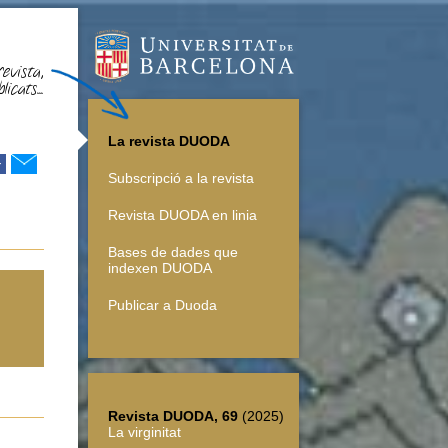
evista,
icats...
La revista DUODA
r
Subscripció a la revista
Revista DUODA en linia
Bases de dades que
indexen DUODA
Publicar a Duoda
Revista DUODA, 69
(2025)
La virginitat