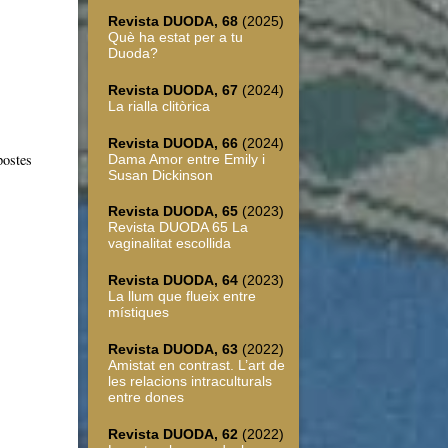
Revista DUODA, 68
(2025)
Què ha estat per a tu
Duoda?
Revista DUODA, 67
(2024)
La rialla clitòrica
Revista DUODA, 66
(2024)
postes
Dama Amor entre Emily i
Susan Dickinson
Revista DUODA, 65
(2023)
Revista DUODA 65 La
vaginalitat escollida
Revista DUODA, 64
(2023)
La llum que flueix entre
místiques
Revista DUODA, 63
(2022)
Amistat en contrast. L’art de
les relacions intraculturals
entre dones
Revista DUODA, 62
(2022)