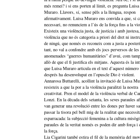
més remei? i si ens porten al límit, es pregunta Luisa
Muraro. Llavors, sí, sense pèls a la llengua, respon
afirmativament. Luisa Muraro ens convida a que, si ca
necessari, no renunciem a l’ús de la força fins a la vio
Existeix una violència justa, de justícia i amb justesa
violència que no és categoria a priori del dret ni inst
de ningú, que només es reconeix com a justa a posteri
tant, no val a confondre amb els jocs perversos de les
anomenades “guerres humanitàries” d’avui, com tamp
allò de que el fi justifica els mitjans. Aquesta és la in
que Luisa Muraro articula en el text d’aquest número 
després ha desenvolupat en l’opuscle Dio è violent.
Annarosa Buttarelli, acollint la invitació de Luisa Mu
resisteix a que la por a la violència paralitzi la nostra
creativitat. Pren el model de la violència verbal de Ca
Lonzi. En la dècada dels setanta, les seves paraules af
van generar una revolució entre les dones per haver s
passar la tisora pel bell mig de la realitat que necessi
esparracada: la subjecció femenina a la cultura misòg
paraules de la veritat només es poden dir amb força i 
la força.
Lia Cigarini també estira el fil de la memòria del mo