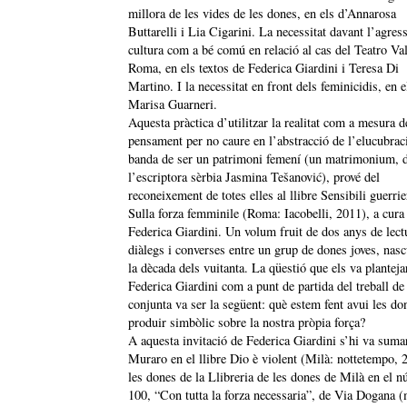
millora de les vides de les dones, en els d’Annarosa
Buttarelli i Lia Cigarini. La necessitat davant l’agress
cultura com a bé comú en relació al cas del Teatro Val
Roma, en els textos de Federica Giardini i Teresa Di
Martino. I la necessitat en front dels feminicidis, en e
Marisa Guarneri.
Aquesta pràctica d’utilitzar la realitat com a mesura d
pensament per no caure en l’abstracció de l’elucubrac
banda de ser un patrimoni femení (un matrimonium, d
l’escriptora sèrbia Jasmina Tešanović), prové del
reconeixement de totes elles al llibre Sensibili guerrie
Sulla forza femminile (Roma: Iacobelli, 2011), a cura
Federica Giardini. Un volum fruit de dos anys de lect
diàlegs i converses entre un grup de dones joves, nas
la dècada dels vuitanta. La qüestió que els va planteja
Federica Giardini com a punt de partida del treball de 
conjunta va ser la següent: què estem fent avui les do
produir simbòlic sobre la nostra pròpia força?
A aquesta invitació de Federica Giardini s’hi va suma
Muraro en el llibre Dio è violent (Milà: nottetempo, 
les dones de la Llibreria de les dones de Milà en el 
100, “Con tutta la forza necessaria”, de Via Dogana 