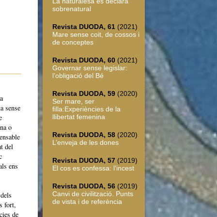
La naturalesa es declara
sobrenatural
Revista DUODA, 61
(2021)
Mare sense coit, de cossos i
de conceptes
Revista DUODA, 60
(2021)
Governar sense legislar:
l’obligació del Bé
Revista DUODA, 59
(2020)
a
Ser mare, ser
na sense
filla:Experiències de la
e
llibertat femenina
ina o
Revista DUODA, 58
(2020)
pensable
L’enveja de les dones
at del
c
Revista DUODA, 57
(2019)
als ens
El cos es confessa: l’incest
Revista DUODA, 56
(2019)
Canvi de civilització. Punts
 dels
de vista i de referència
s fort,
cies de