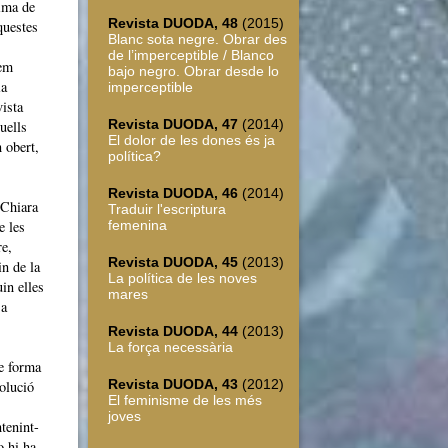
tima de
Revista DUODA, 48
(2015)
questes
Blanc sota negre. Obrar des
de l’imperceptible / Blanco
fem
bajo negro. Obrar desde lo
ia
imperceptible
ista
Revista DUODA, 47
(2014)
uells
El dolor de les dones és ja
 obert,
política?
Revista DUODA, 46
(2014)
 Chiara
Traduir l'escriptura
e les
femenina
re,
Revista DUODA, 45
(2013)
in de la
La política de les noves
in elles
mares
 a
Revista DUODA, 44
(2013)
La força necessària
e forma
Revista DUODA, 43
(2012)
olució
El feminisme de les més
joves
ntenint-
o hi ha