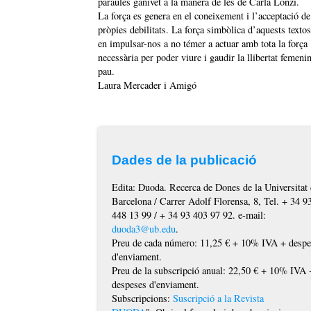
paraules ganivet a la manera de les de Carla Lonzi.
La força es genera en el coneixement i l’acceptació de
pròpies debilitats. La força simbòlica d’aquests textos
en impulsar-nos a no témer a actuar amb tota la força
necessària per poder viure i gaudir la llibertat femeni
pau.
Laura Mercader i Amigó
Dades de la publicació
Edita: Duoda. Recerca de Dones de la Universitat
Barcelona / Carrer Adolf Florensa, 8, Tel. + 34 9
448 13 99 / + 34 93 403 97 92. e-mail:
duoda3@ub.edu
.
Preu de cada número: 11,25 € + 10% IVA + despe
d'enviament.
Preu de la subscripció anual: 22,50 € + 10% IVA 
despeses d'enviament.
Subscripcions:
Suscripció a la Revista