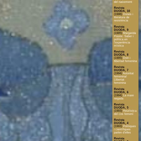
del naixement
Revista
DUODA, 10
(1996)
Dones i
literatura de
resistència
Revista
DUODA, 9
(1995)
Margarida
Porete: Saber i
política en
l'experiència
mística
Revista
DUODA, 8
(1995)
Dret i
llibertad femenina
Revista
DUODA, 7
(1994)
Autoritat
femenina/
Llibertat
femenina
Revista
DUODA, 6
(1994)
La mare
negada
Revista
DUODA, 5
(1993)
Heurística
del cos femení
Revista
DUODA, 4
(1993)
Polítiques
i científiques
parlen d'elles
Revista