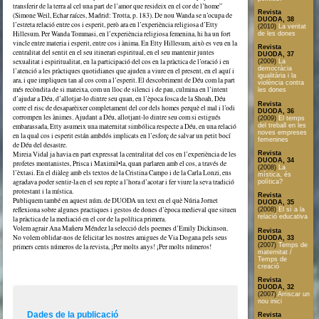
transferir de la terra al cel una part de l’amor que resideix en el cor de l’home”
Revista
(Simone Weil, Echar raíces, Madrid: Trotta, p. 183). De nou Wanda se n’ocupa de
DUODA, 38
l’estreta relació entre cos i esperit, però ara en l’experiència religiosa d’Etty
(2010)
La veritat
Hillesum. Per Wanda Tommasi, en l’experiència religiosa femenina, hi ha un fort
de les dones
vincle entre materia i esperit, entre cos i ànima. En Etty Hillesum, això es veu en la
Revista
centralitat del sentit en el seu itinerari espiritual, en el seu mantenir juntes
DUODA, 37
sexualitat i espiritualitat, en la participació del cos en la pràctica de l’oració i en
(2009)
La
democràcia
l’atenció a les pràctiques quotidianes que ajuden a viure en el present, en el aquí i
igualitària i la
ara, i que impliquen tan al cos com a l’esperit. El descobriment de Déu com la part
violència contra
més recòndita de si mateixa, com un lloc de silenci i de pau, culmina en l’intent
les dones
d’ajudar a Déu, d’allotjar-lo dintre seu quan, en l’època fosca de la Shoah, Déu
Revista
corre el risc de desaparèixer completament del cor dels homes perquè el mal i l’odi
DUODA, 36
corrompen les ànimes. Ajudant a Déu, allotjant-lo dintre seu com si estigués
(2009)
El temps
del treball en les
embarassada, Etty asumeix una maternitat simbólica respecte a Déu, en una relació
noves empreses
en la qual cos i esperit están ambdós implicats en l’esforç de salvar un petit bocí
femenines
de Déu del desastre.
Revista
Mireia Vidal ja havia en part expressat la centralitat del cos en l’experiència de les
DUODA, 34
profetes montanistes, Prisca i Maximil•la, quan parlaren amb el cos, a través de
(2008)
La
l’èxtasi. En el diàleg amb els textos de la Cristina Campo i de la Carla Lonzi, ens
mística, és
agradava poder sentir-la en el seu repte a l’hora d’acotar i fer viure la seva tradició
política?
protestant i la mística.
Revista
Publiquem també en aquest núm. de DUODA un text en el què Núria Jornet
DUODA, 35
reflexiona sobre algunes practiques i gestos de dones d’època medieval que situen
(2008)
El sí a la
relació educativa
la pràctica de la mediació en el cor de la política primera.
Volem agrair Ana Mañeru Méndez la selecció dels poemes d’Emily Dickinson.
Revista
No volem oblidar-nos de felicitar les nostres amigues de Via Dogana pels seus
DUODA, 33
(2007)
Temps de
primers cents números de la revista, ¡Per molts anys! ¡Per molts números!
maternitat /
Temps de
creació
Revista
DUODA, 32
(2007)
Arriscar un
nou inici
Dades de la publicació
Revista