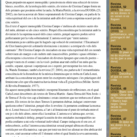
Quan preparàvem aquest monogràfic i pensàvem en oferir una selecció de textos
Revista
bàsics, escollits, de la teologia dels sentits, els textos de Cristina Campo foren un
DUODA, 52
dels primers que posàrem sobre la taula. Ja Maria Pertile, a la revista DUODA (23,
(2017)
Els úters
de les dones ni
2002), ens havia acostat als Sensi sopranaturali de Cristina Campo, on parla de la
es venen ni es
vida espiritual del cos i de la intimitat amb allò diví com a suprema ocasió per als
lloguen
cinc sentits.
Revista
En el text d’aquest monogràfic Cristina Campo s’endinsa als recintes sacres des
DUODA, 51
del món, aferrant-se als cincs sentits. Perquè ella considera que la intimitat amb la
(2016)
La
divinitat és la suprema ocasió dels cincs sentits, perquè aquests poden servir
performance, una
prolongació del
perfectament per la vida sobrenatural. L’autora sosté que “entre natura i
part
sobrenatura ja no caldria que hi hagués cap solució de continuïtat: l’Encarnació
de Crist hauria proveït a demolir distincions i recintes i a estripar els vels dels
Revista
DUODA, 50
santuaris”. Per Cristina Campo els iniciadors en una vida espiritual del cos només
(2016)
El plaer si
sobreviuen als marges o als indrets més inaccessibles, perduts i quasi oblidats –
no és espiritual
ella recupera i cita textos d’iniciadors de diverses èpoques que com els poetes –
no és (per a una
perquè viuen en el somni i en la visió- podran anar més enllà d’un món que ha
dona)
confós, separat, oposat i superposat cos i esperit, per recuperar-los tots dos.
Revista
Ja, Wanda Tommasi, també a la revista (27, 2004), ens parlava de l’extraordinària
DUODA, 49
consciència de la fecunditat de la mística femenina que es troba en Carla Lonzi,
(2015)
Desxifrar
el que se sent: la
arribant-la a considerar un pont entre les escriptores místiques i les pràctiques del
crida
feminisme a les que ella mateixa havia donat vida a È già política (Milán: Scritti
di Rivolta Femminile, 1977).
Revista
DUODA, 48
En aquest monogràfic hem traduït i recuperat Itinerario de reflexiones, en el qual
(2015)
Blanc sota
Carla Lonzi descobreix als textos de Teresa Martín –Santa Teresa del Nen Jesús- i
negre. Obrar des
de Teresa d’Àvila vies cap a fenòmens i estats interiors que no trobava en d’altres
de l’imperceptible
/ Blanco bajo
autores. Els textos de les dues Tereses li permeten dubtar, indagar i entreveure
negro. Obrar
quelcom sobre l’identitat, perquè elles li revelen i li permeten confirmar la recerca
desde lo
de si. Lonzi busca a l’escriptura, a l’art i al feminisme el punt de trobada entre el
imperceptible
seu jo i els dels altres, entre ella i la realitat. L’autora se n’adona que, sovint,
Revista
aquesta trobada li defuig, perquè la unión de dos entidades incompatibles no
DUODA, 47
podía confiarse a mi sola voluntad individual. Campo indaga en el seu cos, el
(2014)
El dolor de
redescobreix, a ella l’interessa una identitat sexual perquè albira en ella una
les dones és ja
política?
sortida per ser ella mateixa; sap que per tenir un destí no alienat no deu abdicar del
seu cos, sinó assentar sobre ell l’element sobre el qual funda la seva autonomía,
Revista