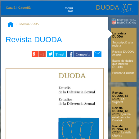
DUODA
Català
|
Castellà
menu
»
Revista DUODA
La revista
Revista DUODA
DUODA
Subscripció a la
revista
Revista DUODA
+1
Tweet
Compartir
en linia
Bases de dades
que indexen
DUODA
Publicar a Duoda
Revista
DUODA, 69
(2025)
La
virginitat
Revista
DUODA, 68
(2025)
Què ha
estat per a tu
Duoda?
Revista
DUODA, 67
(2024)
La rialla
clitòrica