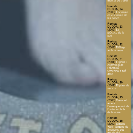
mercat de treball
Revista
DUODA, 24
(2003)
El cinema
és el cinema de
les dones
Revista
DUODA, 23
(2002)
La
pràctica de la
pau
Revista
DUODA, 22
(2002)
Diàlegs
amb la mare
Revista
DUODA, 21
(2001)
El perill i
el privilegi de
l'obertura
femenina a allò
altre
Revista
DUODA, 20
(2001)
El plaer de
ser cos
Revista
DUODA, 19
(2000)
Gratis et
amore:
l'ensenyament de
l'ordre simbòlic
de la mare
Revista
DUODA, 18
(2000)
Simone
Weil i Simone de
Beauvoir: dos
miralls del