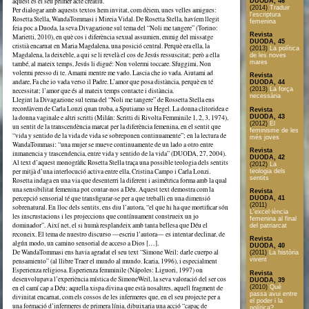
aquest és el seu primer acte creatiu.
DUODA, 46
(2014)
Traduir
Per dialogar amb aquests textos hem invitat, com dèiem, unes velles amigues:
l'escriptura
Rosetta Stella, WandaTommasi i Mireia Vidal. De Rosetta Stella, havíem llegit
femenina
feia poc a Duoda, la seva Divagazione sul tema del “Noli me tangere” (Torino:
Revista
Marietti, 2010), en què cos i diferència sexual assumien, enmig del missatge
DUODA, 45
cristià encarnat en Maria Magdalena, una posició central. Perquè era ella, la
(2013)
La política
Magdalena, la deixeble, a qui se li revelà el cos de Jesús ressuscitat; però a ella
de les noves
mares
també, al mateix temps, Jesús li digué: Non volermi toccare. Sfuggimi, Non
volermi presso di te. Amami mentre me vado. Lascia che io vada. Aiutami ad
Revista
andare, Fa che io vada verso il Padre. L’amor que posa distància, perquè en té
DUODA, 44
(2013)
La força
necessitat; l’amor que és al mateix temps contacte i distància.
necessària
Llegint la Divagazione sul tema del “Noli me tangere” de Rossetta Stella ens
recordàvem de Carla Lonzi quan troba, a Sputiamo su Hegel. La donna clitoridea e
Revista
DUODA, 43
la donna vaginale e altri scritti (Milán: Scritti di Rivolta Femminile 1, 2, 3, 1974),
(2012)
El
un sentit de la transcendència marcat per la diferència femenina, en el sentit que
feminisme de les
“vida y sentido de la vida de vida se sobreponen continuamente”; en la lectura de
més joves
WandaTommasi: “una mujer se mueve continuamente de un lado a otro entre
Revista
inmanencia y trascendencia, entre vida y sentido de la vida” (DUODA, 27, 2004).
DUODA, 42
Al text d’aquest monogràfic Rosetta Stella traça una possible teologia dels sentits
(2012)
La
per mitjà d’una interlocució activa entre ella, Cristina Campo i Carla Lonzi.
teologia dels
sentits
Rosetta indaga en una via que desenterri la diferent i asimétrica forma amb la qual
una sensibilitat femenina pot contar-nos a Déu. Aquest text demostra com la
Revista
percepció sensorial té que transfigurar-se per a que treballi en una dimensió
DUODA, 41
(2011)
sobrenatural. En lloc dels sentits, ens diu l’autora, “el que hi ha que mortificar són
L'excel·lència
les inscrustacions i les projeccions que contínuament construeix un jo
femenina al final
dominador”. Així net, el si humà resplandeix amb tanta bellesa que Déu el
del patriarcat
reconeix. El tema de nuestro discurso —escriu l’autora— es intentar declinar, de
Revista
algún modo, un camino sensorial de acceso a Dios […].
DUODA, 40
De WandaTommasi ens havia agradat el seu text “Simone Weil: darle cuerpo al
(2011)
La història
vivent
pensamiento” (al llibre Traer el mundo al mundo. Icaria, 1996), i especialment
Esperienza religiosa. Esperienza femminile (Nápoles: Liguori, 1997) on
Revista
desenvolupava l’experiència mística de SimoneWeil, la seva valoració del ser cos
DUODA, 39
(2010)
Què
en el camí cap a Déu; aquella xispa divina que està nosaltres, aquell fragment de
passa avui entre
divinitat encarnat, com els cossos de les infermeres que, en el seu projecte per a
el poder i la
una formació d’infermeres de primera línia, dibuixaria una acció “capaç de
política?