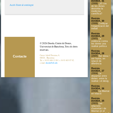
DUODA, 31
(2006)
¿El cos
Accés lliure al contingut
de les dones
destorba la
medicina
científica?
Revista
DUODA, 30
(2006)
Civilitzar
l'organització del
treball
Revista
DUODA, 29
(2005)
La
violència contra
© 2026 Duoda. Centre de Dones,
les dones una
realitat política
Universitat de Barcelona, Tots els drets
reservats.
Revista
DUODA, 28
Carrer Adolf Florensa, 8,
Contacte
(2005)
Ser dona /
08028 - Barcelona
ser home, en
Tel. + 34 93 448 13 99 / + 34 93 403 97 92.
relació de
e-mail:
duoda@ub.edu
diferència
Revista
DUODA, 27
(2004)
La
disparitat entre
dones: entre la
realitat i el desig
Revista
DUODA, 26
(2004)
La llibertat
en relació
Revista
DUODA, 25
(2003)
Les
relacions
d'autoritat i de
llibertat en el