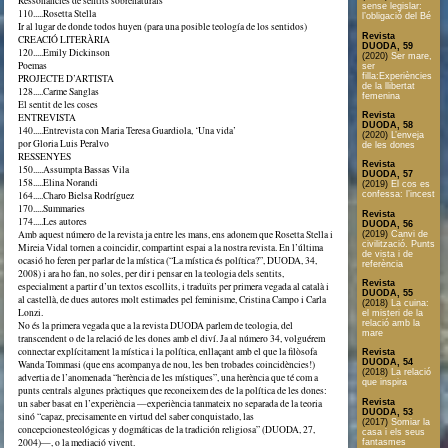
Ressonàncies de sentits sobrenaturals
sense legislar:
110.....Rosetta Stella
l’obligació del Bé
Ir al lugar de donde todos huyen (para una posible teología de los sentidos)
Revista
CREACIÓ LITERÀRIA
DUODA, 59
120.....Emily Dickinson
(2020)
Ser mare,
Poemas
ser
filla:Experiències
PROJECTE D’ARTISTA
de la llibertat
128.....Carme Sanglas
femenina
El sentit de les coses
Revista
ENTREVISTA
DUODA, 58
140.....Entrevista con Maria Teresa Guardiola, ‘Una vida’
(2020)
L’enveja
por Gloria Luis Peralvo
de les dones
RESSENYES
Revista
150.....Assumpta Bassas Vila
DUODA, 57
158.....Elina Norandi
(2019)
El cos es
164.....Charo Bielsa Rodríguez
confessa: l’incest
170.....Summaries
Revista
174.....Les autores
DUODA, 56
Amb aquest número de la revista ja entre les mans, ens adonem que Rosetta Stella i
(2019)
Canvi de
civilització. Punts
Mireia Vidal tornen a coincidir, compartint espai a la nostra revista. En l’última
de vista i de
ocasió ho feren per parlar de la mística (“La mística és política?”, DUODA, 34,
referència
2008) i ara ho fan, no soles, per dir i pensar en la teologia dels sentits,
Revista
especialment a partir d’un textos escollits, i traduïts per primera vegada al català i
DUODA, 55
al castellà, de dues autores molt estimades pel feminisme, Cristina Campo i Carla
(2018)
La cuina:
Lonzi.
el misteri de la
relació amb la
No és la primera vegada que a la revista DUODA parlem de teologia, del
mare
transcendent o de la relació de les dones amb el diví. Ja al número 34, volguérem
connectar explícitament la mística i la política, enllaçant amb el que la filòsofa
Revista
DUODA, 54
Wanda Tommasi (que ens acompanya de nou, les ben trobades coincidències!)
(2018)
La relació
advertia de l’anomenada “herència de les místiques”, una herència que té com a
que inspira
punts centrals algunes pràctiques que reconeixem des de la política de les dones:
Revista
un saber basat en l’experiència —experiència tanmateix no separada de la teoria
DUODA, 53
sinó “capaz, precisamente en virtud del saber conquistado, las
(2017)
Somiar la
concepcionesteológicas y dogmáticas de la tradición religiosa” (DUODA, 27,
casa i els seus
2004)—, o la mediació vivent.
fantasmes