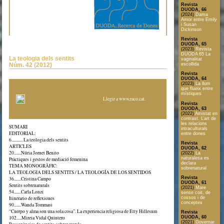
Revista
DUODA, 66
(2024)
Dama
Amor entre Emily
i Susan
Dickinson
Revista
DUODA, 65
(2023)
Revista
DUODA 65 La
La teologia dels sentits
vaginalitat
Núm. 42 (2012)
escollida
Revista
DUODA, 64
(2023)
La llum
que flueix entre
místiques
Llegir a www.raco.cat
.
Revista
DUODA, 63
(2022)
Amistat en
contrast. L’art de
les relacions
SUMARI
Text en format PDF
intraculturals
EDITORIAL:
entre dones
6........... La teologia dels sentits
Revista
ARTICLES
DUODA, 62
20.......Núria Jornet Benito
(2022)
La
naturalesa es
Pràctiques i gestos de mediació femenina
declara
Libres rebuts
TEMA MONOGRÀFIC:
sobrenatural
LA TEOLOGIA DELS SENTITS / LA TEOLOGÍA DE LOS SENTIDOS
Revista
36.......Cristina Campo
DUODA, 61
Sentits sobrenaturals
(2021)
Mare
54.......Carla Lonzi
sense coit, de
Itinerario de reflexiones
cossos i de
conceptes
90.......Wanda Tommasi
“Cuerpo y alma son una sola cosa”. La experiencia religiosa de Etty Hillesum
Revista
102.....Mireia Vidal Quintero
DUODA, 60
(2021)
Governar