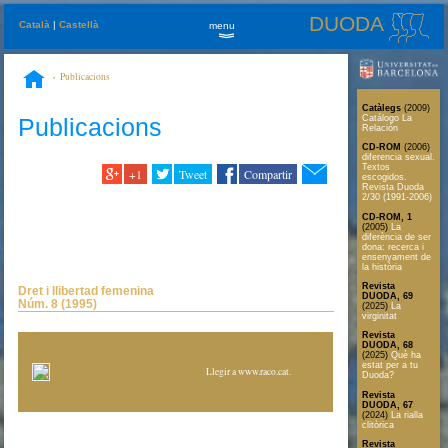
DUODA
Català
|
Castellà
menu
»
Publicacions
Catàlegs
(2009)
Publicacions
Catálogo La
Relación
CD-ROM
(2006)
diferencia sexual.
Textos
+1
Tweet
Compartir
escogidos.
Revista Duoda
2/30 (1991-2006)
CD-ROM, 1
(2005)
La
diferència de ser
dona: recerca i
ensenyament de
la història
Revista
Dret i llibertad femenina
DUODA, 69
Núm. 8 (1995)
(2025)
La
virginitat
Revista
DUODA, 68
(2025)
Què ha
estat per a tu
Llegir a www.raco.cat
.
Duoda?
Revista
DUODA, 67
(2024)
La rialla
clitòrica
Revista