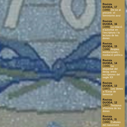
Revista
DUODA, 17
(1999)
Dir-se al
present: el
feminisme avui
Revista
DUODA, 16
(1999)
La relació
d'autoritat en
l'escriptura i la
lectura de les
dones
Revista
DUODA, 15
(1998)
Atopies
institucionals i
mediació política
Revista
DUODA, 14
(1998)
La
disparitat del
desig: entre
escriptores del
segle XX
Revista
DUODA, 13
(1997)
Les dones
a l'Estat de
benestar
Revista
DUODA, 12
(1997)
Tesaurus
d'història de les
dones
Revista
DUODA, 11
(1996)
Cultures
del naixement