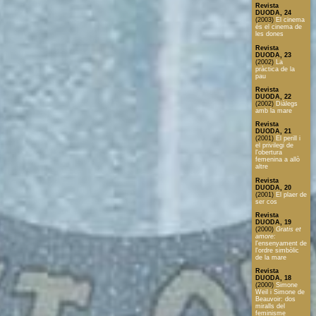
Revista
DUODA, 24
(2003)
El cinema
és el cinema de
les dones
Revista
DUODA, 23
(2002)
La
pràctica de la
pau
Revista
DUODA, 22
(2002)
Diàlegs
amb la mare
Revista
DUODA, 21
(2001)
El perill i
el privilegi de
l'obertura
femenina a allò
altre
Revista
DUODA, 20
(2001)
El plaer de
ser cos
Revista
DUODA, 19
(2000)
Gratis et
amore:
l'ensenyament de
l'ordre simbòlic
de la mare
Revista
DUODA, 18
(2000)
Simone
Weil i Simone de
Beauvoir: dos
miralls del
feminisme