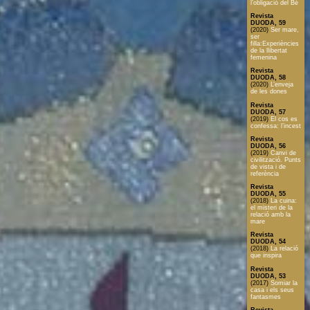
l’obligació del Bé
Revista
DUODA, 59
(2020)
Ser mare,
ser
filla:Experiències
de la llibertat
femenina
Revista
DUODA, 58
(2020)
L’enveja
de les dones
Revista
DUODA, 57
(2019)
El cos es
confessa: l’incest
Revista
DUODA, 56
(2019)
Canvi de
civilització. Punts
de vista i de
referència
Revista
DUODA, 55
(2018)
La cuina:
el misteri de la
relació amb la
mare
Revista
DUODA, 54
(2018)
La relació
que inspira
Revista
DUODA, 53
(2017)
Somiar la
casa i els seus
fantasmes