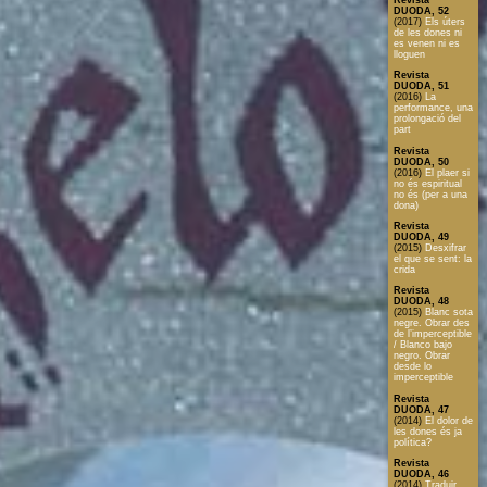
Revista
DUODA, 52
(2017)
Els úters
de les dones ni
es venen ni es
lloguen
Revista
DUODA, 51
(2016)
La
performance, una
prolongació del
part
Revista
DUODA, 50
(2016)
El plaer si
no és espiritual
no és (per a una
dona)
Revista
DUODA, 49
(2015)
Desxifrar
el que se sent: la
crida
Revista
DUODA, 48
(2015)
Blanc sota
negre. Obrar des
de l’imperceptible
/ Blanco bajo
negro. Obrar
desde lo
imperceptible
Revista
DUODA, 47
(2014)
El dolor de
les dones és ja
política?
Revista
DUODA, 46
(2014)
Traduir