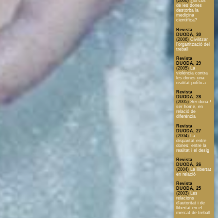
(2006)
¿El cos
de les dones
destorba la
medicina
científica?
Revista
DUODA, 30
(2006)
Civilitzar
l'organització del
treball
Revista
DUODA, 29
(2005)
La
violència contra
les dones una
realitat política
Revista
DUODA, 28
(2005)
Ser dona /
ser home, en
relació de
diferència
Revista
DUODA, 27
(2004)
La
disparitat entre
dones: entre la
realitat i el desig
Revista
DUODA, 26
(2004)
La llibertat
en relació
Revista
DUODA, 25
(2003)
Les
relacions
d'autoritat i de
llibertat en el
mercat de treball