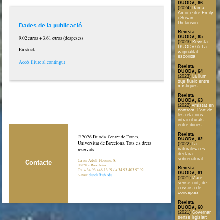
DUODA, 66
(2024)
Dama
Amor entre Emily
i Susan
Dickinson
Dades de la publicació
Revista
DUODA, 65
9.02 euros + 3.61 euros (despeses)
(2023)
Revista
DUODA 65 La
En stock
vaginalitat
escollida
Accés lliure al contingut
Revista
DUODA, 64
(2023)
La llum
que flueix entre
místiques
Revista
DUODA, 63
(2022)
Amistat en
contrast. L’art de
les relacions
intraculturals
entre dones
Revista
© 2026 Duoda. Centre de Dones,
DUODA, 62
Universitat de Barcelona, Tots els drets
(2022)
La
naturalesa es
reservats.
declara
sobrenatural
Carrer Adolf Florensa, 8,
Contacte
08028 - Barcelona
Revista
Tel. + 34 93 448 13 99 / + 34 93 403 97 92.
DUODA, 61
e-mail:
duoda@ub.edu
(2021)
Mare
sense coit, de
cossos i de
conceptes
Revista
DUODA, 60
(2021)
Governar
sense legislar: