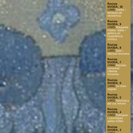
Revista
DUODA, 10
(1996)
Dones i
literatura de
resistència
Revista
DUODA, 9
(1995)
Margarida
Porete: Saber i
política en
l'experiència
mística
Revista
DUODA, 8
(1995)
Dret i
llibertad femenina
Revista
DUODA, 7
(1994)
Autoritat
femenina/
Llibertat
femenina
Revista
DUODA, 6
(1994)
La mare
negada
Revista
DUODA, 5
(1993)
Heurística
del cos femení
Revista
DUODA, 4
(1993)
Polítiques
i científiques
parlen d'elles
Revista
DUODA, 3
(1992)