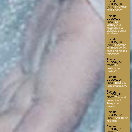
Revista
DUODA, 38
(2010)
La veritat
de les dones
Revista
DUODA, 37
(2009)
La
democràcia
igualitària i la
violència contra
les dones
Revista
DUODA, 36
(2009)
El temps
del treball en les
noves empreses
femenines
Revista
DUODA, 34
(2008)
La
mística, és
política?
Revista
DUODA, 35
(2008)
El sí a la
relació educativa
Revista
DUODA, 33
(2007)
Temps de
maternitat /
Temps de
creació
Revista
DUODA, 32
(2007)
Arriscar un
nou inici
Revista
DUODA, 31