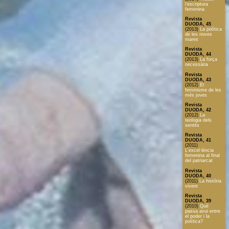
l'escriptura
femenina
Revista
DUODA, 45
(2013)
La política
de les noves
mares
Revista
DUODA, 44
(2013)
La força
necessària
Revista
DUODA, 43
(2012)
El
feminisme de les
més joves
Revista
DUODA, 42
(2012)
La
teologia dels
sentits
Revista
DUODA, 41
(2011)
L'excel·lència
femenina al final
del patriarcat
Revista
DUODA, 40
(2011)
La història
vivent
Revista
DUODA, 39
(2010)
Què
passa avui entre
el poder i la
política?