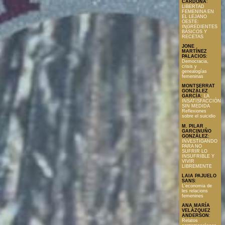
CARDONA
:
LIBERTAD
FEMENINA EN
EL LEJANO
OESTE:
INGREDIENTES
BÁSICOS Y
RECETAS
JONE
MARTÍNEZ
PALACIOS
:
Democracia,
crisis y
genealogías
femeninas
MONTSERRAT
GONZÁLEZ
GARCÍA
:
LA
INSATISFACCIÓN
SIN MEDIDA
Reflexiones
sobre el suicidio
M. PILAR
GARCINUÑO
GONZÁLEZ
:
INVESTIGANDO
PARA NO
SUFRIR LO
INSUFRIBLE Y
VIVIR
LIBREMENTE
LAIA PAJUELO
SANS
:
L'economia de
les relacions
femenines
ANA MARÍA
VELÁZQUEZ
ANDERSON
:
Relatos