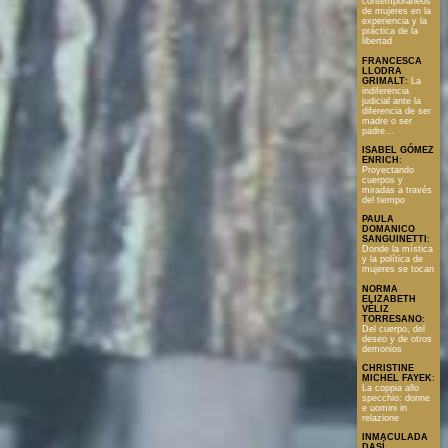
contemporáneos
de mujeres en la
experiencia y la
práctica de la
libertad
FRANCESCA
LLODRA
GRIMALT
:
La
indiferencia
judicial ante la
diferencia de ser
madre o ser
padre...
ISABEL GÓMEZ
ENRICH
:
Proyectando
cuerpos y
miradas a través
del tiempo
PAULA
DOMANICO
SANGUINETTI
:
Donde la mística
y la política de
mujeres se tocan
NORMA
ELIZABETH
VÉLIZ
TORRESANO
:
Del cuerpo, del
deseo y de otros
demonios
CHRISTINE
MICHEL FAYEK
:
La coppia allo
specchio: donne
e uomini in
relazione
INMACULADA
DASÍ