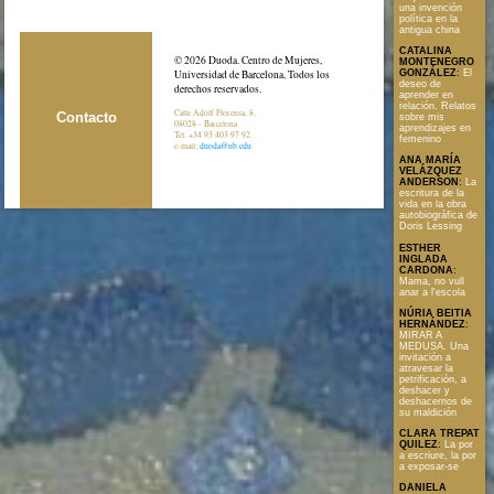
una invención
política en la
antigua china
CATALINA
© 2026 Duoda. Centro de Mujeres,
MONTENEGRO
GONZÁLEZ
:
El
Universidad de Barcelona, Todos los
deseo de
derechos reservados.
aprender en
relación. Relatos
Calle Adolf Florensa, 8,
Contacto
sobre mis
08028 - Barcelona
aprendizajes en
Tel. +34 93 403 97 92.
femenino
e-mail:
duoda@ub.edu
ANA MARÍA
VELÁZQUEZ
ANDERSON
:
La
escritura de la
vida en la obra
autobiográfica de
Doris Lessing
ESTHER
INGLADA
CARDONA
:
Mama, no vull
anar a l'escola
NÚRIA BEITIA
HERNÁNDEZ
:
MIRAR A
MEDUSA. Una
invitación a
atravesar la
petrificación, a
deshacer y
deshacernos de
su maldición
CLARA TREPAT
QUILEZ
:
La por
a escriure, la por
a exposar-se
DANIELA