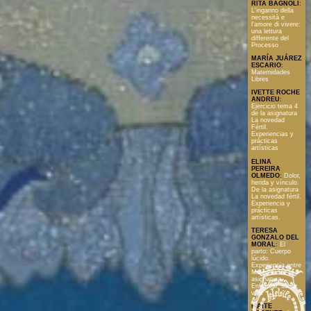
RITA BAGNOLI
:
L'inganno della
necessità e
l'amore di vivere:
una lettura
differente del
Processo
MARÍA JUÁREZ
ESCARIO
:
Maternidades
Libres
IVETTE ROCHE
ANDREU
:
Ejercicio tema 4
de la asignatura
La novedad
Fértil.
Experiencias y
prácticas
artísticas
ELINA
PEREIRA
OLMEDO
:
Dolor,
herida y vínculo.
De la asignatura
La novedad fértil.
Experiencia y
prácticas
artísticas.
TERESA
GONZALO DEL
MORAL
:
El
parto: Cuerpo
lúcido.
Experiencia entre
Mujeres. De la
asignatura
Enfermar, sanar,
vivir
MAITE