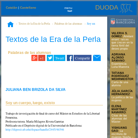
DUODA
Catalán
|
Castellano
menu
»
Textos de la Era de la Perla
Palabras de las alumnas
Soy un
cuerpo, luego, existo
VALERIA S.
Textos de la Era de la Perla
GÓMEZ
:
Arrelant
errant: raíces
que crecen en la
tierra fértil del
deseo propio
Palabras de las alumnas
ADRIANA
+1
Tweet
Compartir
ALONSO
SÁMANO
:
Experiencia:
Luna-Maestra
TATIANA
RODRÍGUEZ
WEHRMEISTER
:
Carta de una
alumna
JULIANA BEN BRIZOLA DA SILVA
JÚLIA GARCÍA
HERNÀNDEZ
:
La política de las
mujeres
Soy un cuerpo, luego, existo
ELENA
MARTÍNEZ
NAVARRO
:
Trabajo de investigación de final de curso del Máster en Estudios de la Libertad
Citas de las
Femenina.
alumnas del
Profesora-tutora: María-Milagros Rivera Garretas
Màster
Publicado en el Depósito digital de la Universidad de Barcelona:
YISHUANG
http://diposit.ub.edu/dspace/handle/2445/46546
GAO
:
La
escritura de
mujeres Nüshu –