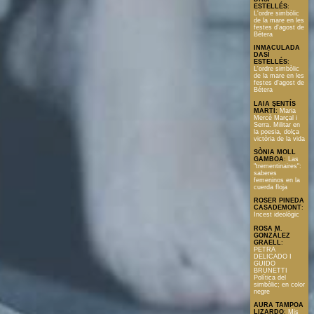
ESTELLÉS
:
L'ordre simbòlic
de la mare en les
festes d'agost de
Bétera
INMACULADA
DASÍ
ESTELLÉS
:
L'ordre simbòlic
de la mare en les
festes d'agost de
Bétera
LAIA SENTÍS
MARTÍ
:
Maria
Mercè Marçal i
Serra. Militar en
la poesia, dolça
victòria de la vida
SÒNIA MOLL
GAMBOA
:
Las
"trementinaires":
saberes
femeninos en la
cuerda floja
ROSER PINEDA
CASADEMONT
:
Incest ideològic
ROSA M.
GONZÁLEZ
GRAELL
:
PETRA
DELICADO I
GUIDO
BRUNETTI
Política del
simbòlic; en color
negre
AURA TAMPOA
LIZARDO
:
Mis