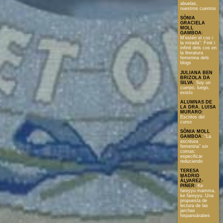
abuelas,
nuestros cuentos
SÒNIA
GRACIELA
MOLL
GAMBOA
:
M’estén el cos i
la mirada": Finit i
infinit dels cos en
la literatura
femenina dels
blogs
JULIANA BEN
BRIZOLA DA
SILVA
:
Soy un
cuerpo, luego,
existo
ALUMNAS DE
LA DRA. LUISA
MURARO
:
Escritos del
curso
SÒNIA MOLL
GAMBOA
:
“La
escritura
femenina” sin
comas:
especificar
reduciendo
TERESA
MADRID
ÁLVAREZ-
PIÑER
:
Ke
fareyyu mamma,
ke fareyyu. Una
propuesta de
lectura de las
jarchas
hispanoárabes