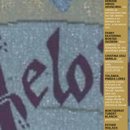
DENISSE
AMIGO
ARANCIBIA
:
Un
cambio de
percepciones que
me han abierto
camino a mi
libertad y en
esto, a reconocer
sus...
FANNY
EKATERINA
MONTES
GUZMÁN
:
Gozo
poderoso La
búsqueda de una
genealogía propia
CRISTINA DÍAZ
VARELA
:
LA
MATERNIDAD,
UNA
EXPERIENCIA
EDUCATIVA
YOLANDA
PINEDA LÓPEZ
:
La lucha contra
el Acoso y el
Hostigamiento
Sexual: Apuntes
para una
propuesta de
trabajo desde la
práctica de la
Diferencia Sexual
MONTSERRAT
TUBERT
BLANCH
:
La
prostitución
ESTHER
INGLADA