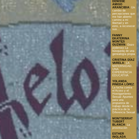
DENISSE
AMIGO
ARANCIBIA
:
Un
cambio de
percepciones que
me han abierto
camino a mi
libertad y en
esto, a reconocer
sus...
FANNY
EKATERINA
MONTES
GUZMÁN
:
Gozo
poderoso La
búsqueda de una
genealogía propia
CRISTINA DÍAZ
VARELA
:
LA
MATERNIDAD,
UNA
EXPERIENCIA
EDUCATIVA
YOLANDA
PINEDA LÓPEZ
:
La lucha contra
el Acoso y el
Hostigamiento
Sexual: Apuntes
para una
propuesta de
trabajo desde la
práctica de la
Diferencia Sexual
MONTSERRAT
TUBERT
BLANCH
:
La
prostitución
ESTHER
INGLADA