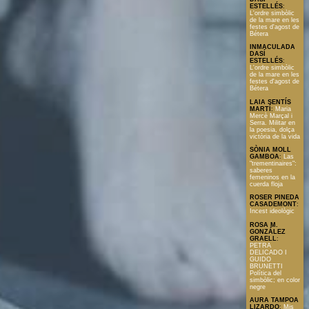
ESTELLÉS
:
L'ordre simbòlic
de la mare en les
festes d'agost de
Bétera
INMACULADA
DASÍ
ESTELLÉS
:
L'ordre simbòlic
de la mare en les
festes d'agost de
Bétera
LAIA SENTÍS
MARTÍ
:
Maria
Mercè Marçal i
Serra. Militar en
la poesia, dolça
victòria de la vida
SÒNIA MOLL
GAMBOA
:
Las
"trementinaires":
saberes
femeninos en la
cuerda floja
ROSER PINEDA
CASADEMONT
:
Incest ideològic
ROSA M.
GONZÁLEZ
GRAELL
:
PETRA
DELICADO I
GUIDO
BRUNETTI
Política del
simbòlic; en color
negre
AURA TAMPOA
LIZARDO
:
Mis