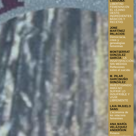
CARDONA
:
LIBERTAD
FEMENINA EN
EL LEJANO
OESTE:
INGREDIENTES
BÁSICOS Y
RECETAS
JONE
MARTÍNEZ
PALACIOS
:
Democracia,
crisis y
genealogías
femeninas
MONTSERRAT
GONZÁLEZ
GARCÍA
:
LA
INSATISFACCIÓN
SIN MEDIDA
Reflexiones
sobre el suicidio
M. PILAR
GARCINUÑO
GONZÁLEZ
:
INVESTIGANDO
PARA NO
SUFRIR LO
INSUFRIBLE Y
VIVIR
LIBREMENTE
LAIA PAJUELO
SANS
:
L'economia de
les relacions
femenines
ANA MARÍA
VELÁZQUEZ
ANDERSON
:
Relatos