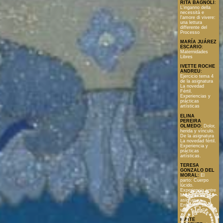
RITA BAGNOLI
:
L'inganno della
necessità e
l'amore di vivere:
una lettura
differente del
Processo
MARÍA JUÁREZ
ESCARIO
:
Maternidades
Libres
IVETTE ROCHE
ANDREU
:
Ejercicio tema 4
de la asignatura
La novedad
Fértil.
Experiencias y
prácticas
artísticas
ELINA
PEREIRA
OLMEDO
:
Dolor,
herida y vínculo.
De la asignatura
La novedad fértil.
Experiencia y
prácticas
artísticas.
TERESA
GONZALO DEL
MORAL
:
El
parto: Cuerpo
lúcido.
Experiencia entre
Mujeres. De la
asignatura
Enfermar, sanar,
vivir
MAITE