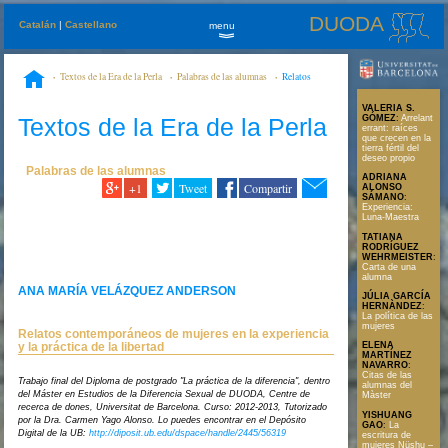
DUODA
Catalán
|
Castellano
menu
»
Textos de la Era de la Perla
Palabras de las alumnas
Relatos
contemporáneos de mujeres en la experiencia y la práctica de la libertad
VALERIA S.
Textos de la Era de la Perla
GÓMEZ
:
Arrelant
errant: raíces
que crecen en la
tierra fértil del
deseo propio
Palabras de las alumnas
ADRIANA
+1
Tweet
Compartir
ALONSO
SÁMANO
:
Experiencia:
Luna-Maestra
TATIANA
RODRÍGUEZ
WEHRMEISTER
:
Carta de una
alumna
ANA MARÍA VELÁZQUEZ ANDERSON
JÚLIA GARCÍA
HERNÀNDEZ
:
La política de las
mujeres
Relatos contemporáneos de mujeres en la experiencia
y la práctica de la libertad
ELENA
MARTÍNEZ
NAVARRO
:
Citas de las
Trabajo final del Diploma de postgrado "La práctica de la diferencia", dentro
alumnas del
del Máster en Estudios de la Diferencia Sexual de DUODA, Centre de
Màster
recerca de dones, Universitat de Barcelona. Curso: 2012-2013, Tutorizado
YISHUANG
por la Dra. Carmen Yago Alonso. Lo puedes encontrar en el Depósito
GAO
:
La
Digital de la UB:
http://diposit.ub.edu/dspace/handle/2445/56319
escritura de
mujeres Nüshu –