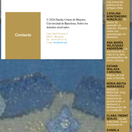
una invención
política en la
antigua china
CATALINA
MONTENEGRO
© 2026 Duoda. Centro de Mujeres,
GONZÁLEZ
:
El
deseo de
Universidad de Barcelona, Todos los
aprender en
derechos reservados.
relación. Relatos
sobre mis
Calle Adolf Florensa, 8,
Contacto
aprendizajes en
08028 - Barcelona
femenino
Tel. +34 93 403 97 92.
e-mail:
duoda@ub.edu
ANA MARÍA
VELÁZQUEZ
ANDERSON
:
La
escritura de la
vida en la obra
autobiográfica de
Doris Lessing
ESTHER
INGLADA
CARDONA
:
Mama, no vull
anar a l'escola
NÚRIA BEITIA
HERNÁNDEZ
:
MIRAR A
MEDUSA. Una
invitación a
atravesar la
petrificación, a
deshacer y
deshacernos de
su maldición
CLARA TREPAT
QUILEZ
:
La por
a escriure, la por
a exposar-se
DANIELA