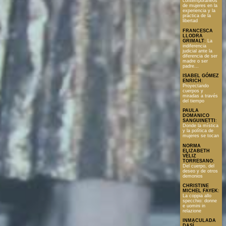
contemporáneos
de mujeres en la
experiencia y la
práctica de la
libertad
FRANCESCA
LLODRA
GRIMALT
:
La
indiferencia
judicial ante la
diferencia de ser
madre o ser
padre...
ISABEL GÓMEZ
ENRICH
:
Proyectando
cuerpos y
miradas a través
del tiempo
PAULA
DOMANICO
SANGUINETTI
:
Donde la mística
y la política de
mujeres se tocan
NORMA
ELIZABETH
VÉLIZ
TORRESANO
:
Del cuerpo, del
deseo y de otros
demonios
CHRISTINE
MICHEL FAYEK
:
La coppia allo
specchio: donne
e uomini in
relazione
INMACULADA
DASÍ