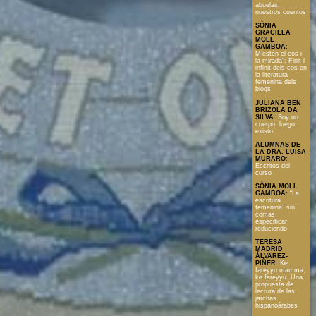
abuelas,
nuestros cuentos
SÒNIA
GRACIELA
MOLL
GAMBOA
:
M’estén el cos i
la mirada": Finit i
infinit dels cos en
la literatura
femenina dels
blogs
JULIANA BEN
BRIZOLA DA
SILVA
:
Soy un
cuerpo, luego,
existo
ALUMNAS DE
LA DRA. LUISA
MURARO
:
Escritos del
curso
SÒNIA MOLL
GAMBOA
:
“La
escritura
femenina” sin
comas:
especificar
reduciendo
TERESA
MADRID
ÁLVAREZ-
PIÑER
:
Ke
fareyyu mamma,
ke fareyyu. Una
propuesta de
lectura de las
jarchas
hispanoárabes