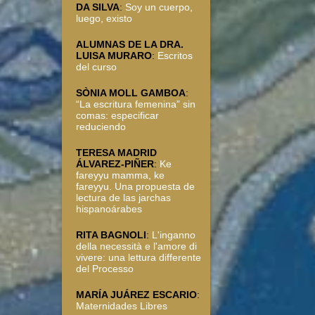
DA SILVA
:
Soy un cuerpo,
luego, existo
ALUMNAS DE LA DRA.
LUISA MURARO
:
Escritos
del curso
SÒNIA MOLL GAMBOA
:
“La escritura femenina” sin
comas: especificar
reduciendo
TERESA MADRID
ÁLVAREZ-PIÑER
:
Ke
fareyyu mamma, ke
fareyyu. Una propuesta de
lectura de las jarchas
hispanoárabes
RITA BAGNOLI
:
L'inganno
della necessità e l'amore di
vivere: una lettura differente
del Processo
MARÍA JUÁREZ ESCARIO
:
Maternidades Libres