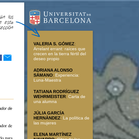
án los
e esta
sección
VALERIA S. GÓMEZ
:
Arrelant errant: raíces que
crecen en la tierra fértil del
r
deseo propio
ADRIANA ALONSO
SÁMANO
:
Experiencia:
Luna-Maestra
TATIANA RODRÍGUEZ
WEHRMEISTER
:
Carta de
una alumna
ador de
JÚLIA GARCÍA
HERNÀNDEZ
:
La política de
las mujeres
ador de
ELENA MARTÍNEZ
do para