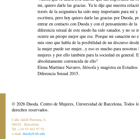
mí, quiero darle las gracias. Ya le dije que nuestra relaci
través de la asignatura ha sido muy importante para mí y
escritura, pero hoy quiero darle las gracias por Duoda, p
entrar en contacto con Duoda y con el pensamiento de la
diferencia sexual de este modo ha sido sanador, y no se 
ocurre un piropo mejor que ese. Porque mi sanación no e
mía sino que habla de la posibilidad de un discurso desde
la mujer puede ser mujer...y eso es mucho para nosotras 
mujeres y por ello también para la sociedad en general. 
absolutamente convencida de ello"
Elena Martínez Navarro, filósofa y magistra en Estudios 
Diferencia Sexual 2015.
© 2026 Duoda. Centro de Mujeres, Universidad de Barcelona, Todos l
derechos reservados.
Calle Adolf Florensa, 8,
08028 - Barcelona
Tel. +34 93 403 97 92.
e-mail:
duoda@ub.edu