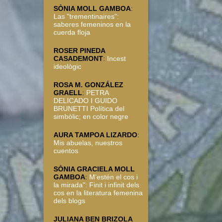
SÒNIA MOLL GAMBOA
:
Las "trementinaires":
saberes femeninos en la
cuerda floja
ROSER PINEDA
CASADEMONT
:
Incest
ideològic
ROSA M. GONZÁLEZ
GRAELL
:
PETRA
DELICADO I GUIDO
BRUNETTI Política del
simbòlic; en color negre
AURA TAMPOA LIZARDO
:
Mis abuelas, nuestros
cuentos
SÒNIA GRACIELA MOLL
GAMBOA
:
M’estén el cos i
la mirada": Finit i infinit dels
cos en la literatura femenina
dels blogs
JULIANA BEN BRIZOLA