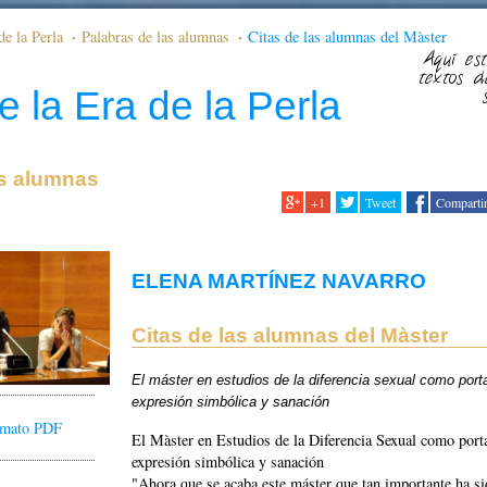
de la Perla
Palabras de las alumnas
Citas de las alumnas del Màster
Aquí est
textos d
e la Era de la Perla
as alumnas
+1
Tweet
Comparti
ELENA MARTÍNEZ NAVARRO
Citas de las alumnas del Màster
El máster en estudios de la diferencia sexual como port
expresión simbólica y sanación
ormato PDF
El Màster en Estudios de la Diferencia Sexual como port
expresión simbólica y sanación
"Ahora que se acaba este máster que tan importante ha si