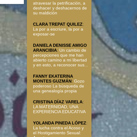
atravesar la petrificación, a
deshacer y deshacernos de
su maldición
CLARA TREPAT QUILEZ
:
La por a escriure, la por a
exposar-se
DANIELA DENISSE AMIGO
ARANCIBIA
:
Un cambio de
percepciones que me han
abierto camino a mi libertad
y en esto, a reconocer sus...
FANNY EKATERINA
MONTES GUZMÁN
:
Gozo
poderoso La búsqueda de
una genealogía propia
CRISTINA DÍAZ VARELA
:
LA MATERNIDAD, UNA
EXPERIENCIA EDUCATIVA
YOLANDA PINEDA LÓPEZ
:
La lucha contra el Acoso y
el Hostigamiento Sexual: