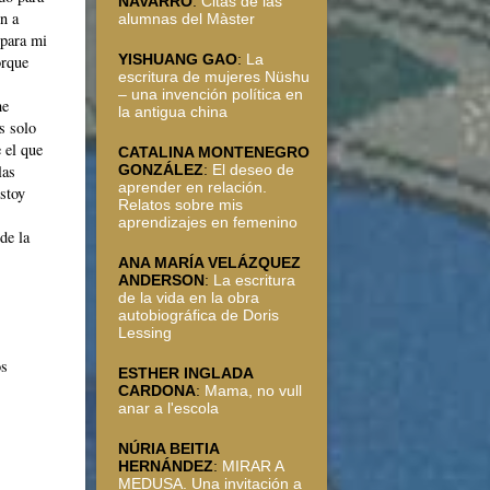
NAVARRO
:
Citas de las
ón a
alumnas del Màster
 para mi
YISHUANG GAO
:
La
orque
escritura de mujeres Nüshu
– una invención política en
me
la antigua china
s solo
 el que
CATALINA MONTENEGRO
las
GONZÁLEZ
:
El deseo de
aprender en relación.
Estoy
Relatos sobre mis
aprendizajes en femenino
de la
ANA MARÍA VELÁZQUEZ
ANDERSON
:
La escritura
de la vida en la obra
autobiográfica de Doris
Lessing
os
ESTHER INGLADA
CARDONA
:
Mama, no vull
anar a l'escola
NÚRIA BEITIA
HERNÁNDEZ
:
MIRAR A
MEDUSA. Una invitación a