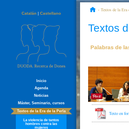
Textos de la Era 
Catalán
|
Castellano
Textos d
Palabras de l
Inicio
Agenda
Noticias
Máster, Seminario, cursos
Textos de la Era de la Perla
Texto en f
La violencia de tantos
hombres contra las
mujeres