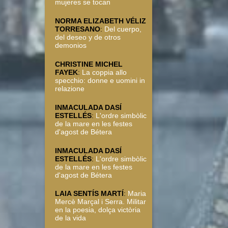
mujeres se tocan
NORMA ELIZABETH VÉLIZ
TORRESANO
:
Del cuerpo,
del deseo y de otros
demonios
CHRISTINE MICHEL
FAYEK
:
La coppia allo
specchio: donne e uomini in
relazione
INMACULADA DASÍ
ESTELLÉS
:
L'ordre simbòlic
de la mare en les festes
d'agost de Bétera
INMACULADA DASÍ
ESTELLÉS
:
L'ordre simbòlic
de la mare en les festes
d'agost de Bétera
LAIA SENTÍS MARTÍ
:
Maria
Mercè Marçal i Serra. Militar
en la poesia, dolça victòria
de la vida