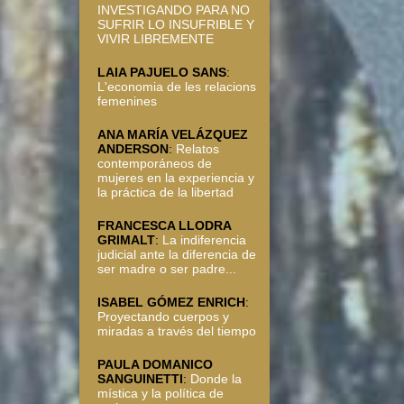
INVESTIGANDO PARA NO
SUFRIR LO INSUFRIBLE Y
VIVIR LIBREMENTE
LAIA PAJUELO SANS
:
L'economia de les relacions
femenines
ANA MARÍA VELÁZQUEZ
ANDERSON
:
Relatos
contemporáneos de
mujeres en la experiencia y
la práctica de la libertad
FRANCESCA LLODRA
GRIMALT
:
La indiferencia
judicial ante la diferencia de
ser madre o ser padre...
ISABEL GÓMEZ ENRICH
:
Proyectando cuerpos y
miradas a través del tiempo
PAULA DOMANICO
SANGUINETTI
:
Donde la
mística y la política de