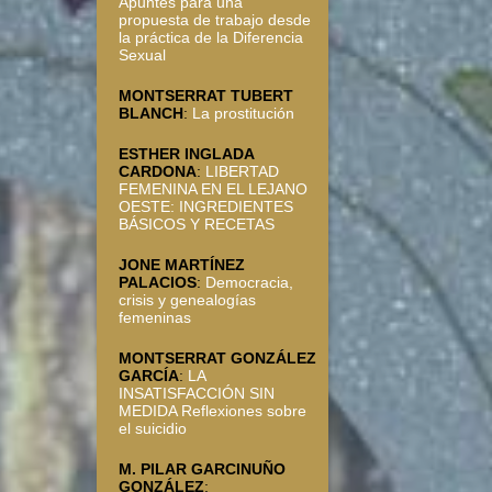
Apuntes para una
propuesta de trabajo desde
la práctica de la Diferencia
Sexual
MONTSERRAT TUBERT
BLANCH
:
La prostitución
ESTHER INGLADA
CARDONA
:
LIBERTAD
FEMENINA EN EL LEJANO
OESTE: INGREDIENTES
BÁSICOS Y RECETAS
JONE MARTÍNEZ
PALACIOS
:
Democracia,
crisis y genealogías
femeninas
MONTSERRAT GONZÁLEZ
GARCÍA
:
LA
INSATISFACCIÓN SIN
MEDIDA Reflexiones sobre
el suicidio
M. PILAR GARCINUÑO
GONZÁLEZ
: