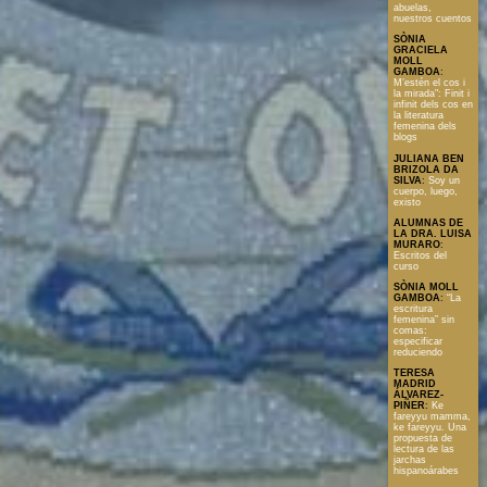
abuelas,
nuestros cuentos
SÒNIA
GRACIELA
MOLL
GAMBOA
:
M’estén el cos i
la mirada": Finit i
infinit dels cos en
la literatura
femenina dels
blogs
JULIANA BEN
BRIZOLA DA
SILVA
:
Soy un
cuerpo, luego,
existo
ALUMNAS DE
LA DRA. LUISA
MURARO
:
Escritos del
curso
SÒNIA MOLL
GAMBOA
:
“La
escritura
femenina” sin
comas:
especificar
reduciendo
TERESA
MADRID
ÁLVAREZ-
PIÑER
:
Ke
fareyyu mamma,
ke fareyyu. Una
propuesta de
lectura de las
jarchas
hispanoárabes