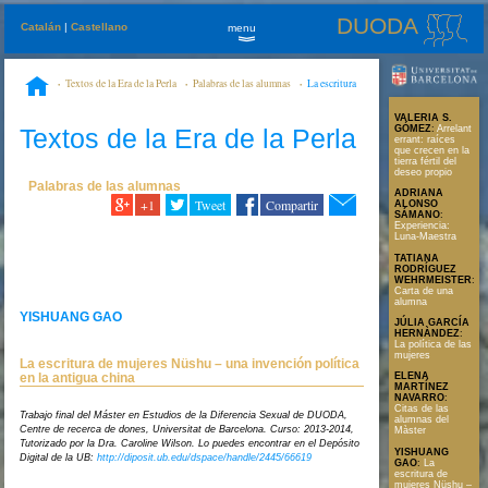
DUODA
Catalán
|
Castellano
menu
»
Textos de la Era de la Perla
Palabras de las alumnas
La escritura
de mujeres Nüshu – una invención política en la antigua china
VALERIA S.
Textos de la Era de la Perla
GÓMEZ
:
Arrelant
errant: raíces
que crecen en la
tierra fértil del
deseo propio
Palabras de las alumnas
ADRIANA
+1
Tweet
Compartir
ALONSO
SÁMANO
:
Experiencia:
Luna-Maestra
TATIANA
RODRÍGUEZ
WEHRMEISTER
:
Carta de una
alumna
YISHUANG GAO
JÚLIA GARCÍA
HERNÀNDEZ
:
La política de las
mujeres
La escritura de mujeres Nüshu – una invención política
en la antigua china
ELENA
MARTÍNEZ
NAVARRO
:
Citas de las
Trabajo final del Máster en Estudios de la Diferencia Sexual de DUODA,
alumnas del
Centre de recerca de dones, Universitat de Barcelona. Curso: 2013-2014,
Màster
Tutorizado por la Dra. Caroline Wilson. Lo puedes encontrar en el Depósito
YISHUANG
Digital de la UB:
http://diposit.ub.edu/dspace/handle/2445/66619
GAO
:
La
escritura de
mujeres Nüshu –