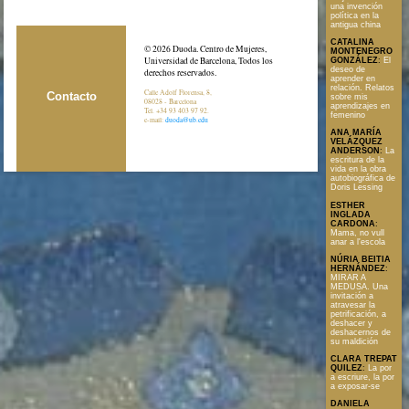
una invención
política en la
antigua china
CATALINA
© 2026 Duoda. Centro de Mujeres,
MONTENEGRO
Universidad de Barcelona, Todos los
GONZÁLEZ
:
El
deseo de
derechos reservados.
aprender en
relación. Relatos
Calle Adolf Florensa, 8,
Contacto
sobre mis
08028 - Barcelona
aprendizajes en
Tel. +34 93 403 97 92.
femenino
e-mail:
duoda@ub.edu
ANA MARÍA
VELÁZQUEZ
ANDERSON
:
La
escritura de la
vida en la obra
autobiográfica de
Doris Lessing
ESTHER
INGLADA
CARDONA
:
Mama, no vull
anar a l'escola
NÚRIA BEITIA
HERNÁNDEZ
:
MIRAR A
MEDUSA. Una
invitación a
atravesar la
petrificación, a
deshacer y
deshacernos de
su maldición
CLARA TREPAT
QUILEZ
:
La por
a escriure, la por
a exposar-se
DANIELA