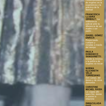
contemporáneos
de mujeres en la
experiencia y la
práctica de la
libertad
FRANCESCA
LLODRA
GRIMALT
:
La
indiferencia
judicial ante la
diferencia de ser
madre o ser
padre...
ISABEL GÓMEZ
ENRICH
:
Proyectando
cuerpos y
miradas a través
del tiempo
PAULA
DOMANICO
SANGUINETTI
:
Donde la mística
y la política de
mujeres se tocan
NORMA
ELIZABETH
VÉLIZ
TORRESANO
:
Del cuerpo, del
deseo y de otros
demonios
CHRISTINE
MICHEL FAYEK
:
La coppia allo
specchio: donne
e uomini in
relazione
INMACULADA
DASÍ