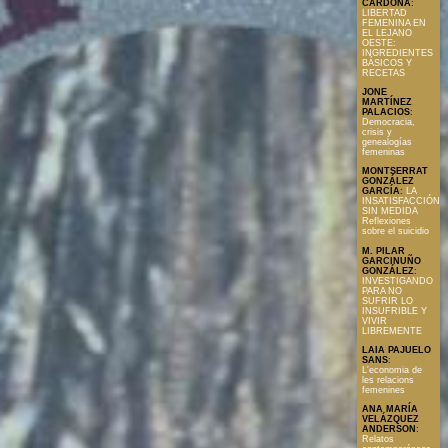
CARDONA
:
LIBERTAD
FEMENINA EN
EL LEJANO
OESTE:
INGREDIENTES
BÁSICOS Y
RECETAS
JONE
MARTÍNEZ
PALACIOS
:
Democracia,
crisis y
genealogías
femeninas
MONTSERRAT
GONZÁLEZ
GARCÍA
:
LA
INSATISFACCIÓN
SIN MEDIDA
Reflexiones
sobre el suicidio
M. PILAR
GARCINUÑO
GONZÁLEZ
:
INVESTIGANDO
PARA NO
SUFRIR LO
INSUFRIBLE Y
VIVIR
LIBREMENTE
LAIA PAJUELO
SANS
:
L'economia de
les relacions
femenines
ANA MARÍA
VELÁZQUEZ
ANDERSON
:
Relatos