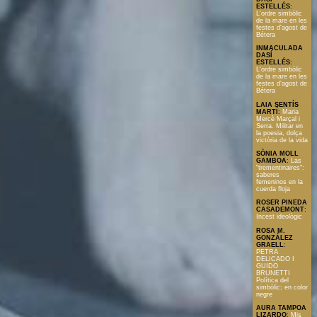
ESTELLÉS
:
L'ordre simbòlic
de la mare en les
festes d'agost de
Bétera
INMACULADA
DASÍ
ESTELLÉS
:
L'ordre simbòlic
de la mare en les
festes d'agost de
Bétera
LAIA SENTÍS
MARTÍ
:
Maria
Mercè Marçal i
Serra. Militar en
la poesia, dolça
victòria de la vida
SÒNIA MOLL
GAMBOA
:
Las
"trementinaires":
saberes
femeninos en la
cuerda floja
ROSER PINEDA
CASADEMONT
:
Incest ideològic
ROSA M.
GONZÁLEZ
GRAELL
:
PETRA
DELICADO I
GUIDO
BRUNETTI
Política del
simbòlic; en color
negre
AURA TAMPOA
LIZARDO
:
Mis