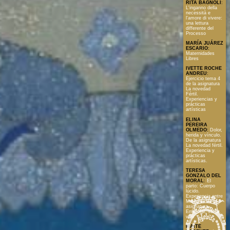
RITA BAGNOLI
:
L'inganno della
necessità e
l'amore di vivere:
una lettura
differente del
Processo
MARÍA JUÁREZ
ESCARIO
:
Maternidades
Libres
IVETTE ROCHE
ANDREU
:
Ejercicio tema 4
de la asignatura
La novedad
Fértil.
Experiencias y
prácticas
artísticas
ELINA
PEREIRA
OLMEDO
:
Dolor,
herida y vínculo.
De la asignatura
La novedad fértil.
Experiencia y
prácticas
artísticas.
TERESA
GONZALO DEL
MORAL
:
El
parto: Cuerpo
lúcido.
Experiencia entre
Mujeres. De la
asignatura
Enfermar, sanar,
vivir
MAITE