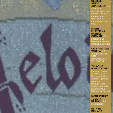
DENISSE
AMIGO
ARANCIBIA
:
Un
cambio de
percepciones que
me han abierto
camino a mi
libertad y en
esto, a reconocer
sus...
FANNY
EKATERINA
MONTES
GUZMÁN
:
Gozo
poderoso La
búsqueda de una
genealogía propia
CRISTINA DÍAZ
VARELA
:
LA
MATERNIDAD,
UNA
EXPERIENCIA
EDUCATIVA
YOLANDA
PINEDA LÓPEZ
:
La lucha contra
el Acoso y el
Hostigamiento
Sexual: Apuntes
para una
propuesta de
trabajo desde la
práctica de la
Diferencia Sexual
MONTSERRAT
TUBERT
BLANCH
:
La
prostitución
ESTHER
INGLADA