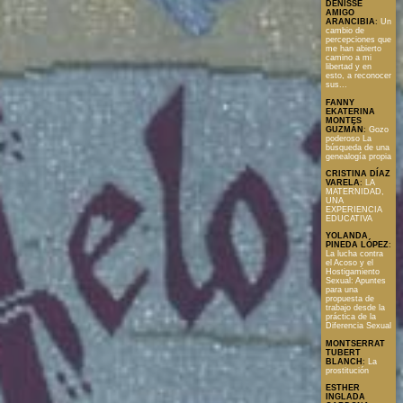
DENISSE
AMIGO
ARANCIBIA
:
Un
cambio de
percepciones que
me han abierto
camino a mi
libertad y en
esto, a reconocer
sus...
FANNY
EKATERINA
MONTES
GUZMÁN
:
Gozo
poderoso La
búsqueda de una
genealogía propia
CRISTINA DÍAZ
VARELA
:
LA
MATERNIDAD,
UNA
EXPERIENCIA
EDUCATIVA
YOLANDA
PINEDA LÓPEZ
:
La lucha contra
el Acoso y el
Hostigamiento
Sexual: Apuntes
para una
propuesta de
trabajo desde la
práctica de la
Diferencia Sexual
MONTSERRAT
TUBERT
BLANCH
:
La
prostitución
ESTHER
INGLADA