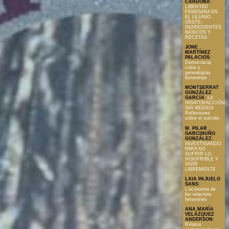
CARDONA
:
LIBERTAD
FEMENINA EN
EL LEJANO
OESTE:
INGREDIENTES
BÁSICOS Y
RECETAS
JONE
MARTÍNEZ
PALACIOS
:
Democracia,
crisis y
genealogías
femeninas
MONTSERRAT
GONZÁLEZ
GARCÍA
:
LA
INSATISFACCIÓN
SIN MEDIDA
Reflexiones
sobre el suicidio
M. PILAR
GARCINUÑO
GONZÁLEZ
:
INVESTIGANDO
PARA NO
SUFRIR LO
INSUFRIBLE Y
VIVIR
LIBREMENTE
LAIA PAJUELO
SANS
:
L'economia de
les relacions
femenines
ANA MARÍA
VELÁZQUEZ
ANDERSON
:
Relatos