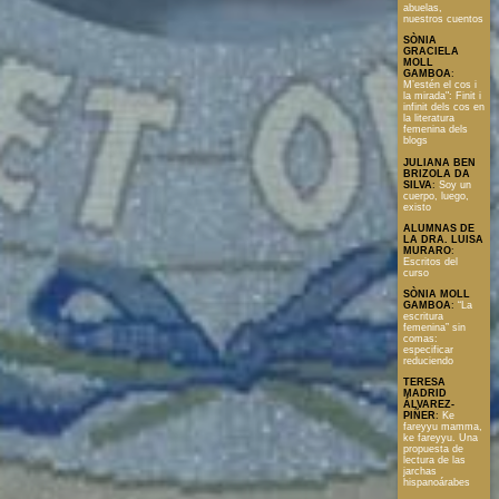
abuelas,
nuestros cuentos
SÒNIA
GRACIELA
MOLL
GAMBOA
:
M’estén el cos i
la mirada": Finit i
infinit dels cos en
la literatura
femenina dels
blogs
JULIANA BEN
BRIZOLA DA
SILVA
:
Soy un
cuerpo, luego,
existo
ALUMNAS DE
LA DRA. LUISA
MURARO
:
Escritos del
curso
SÒNIA MOLL
GAMBOA
:
“La
escritura
femenina” sin
comas:
especificar
reduciendo
TERESA
MADRID
ÁLVAREZ-
PIÑER
:
Ke
fareyyu mamma,
ke fareyyu. Una
propuesta de
lectura de las
jarchas
hispanoárabes