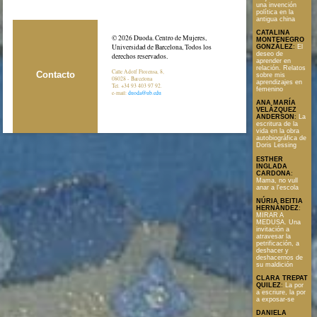
una invención
política en la
antigua china
CATALINA
© 2026 Duoda. Centro de Mujeres,
MONTENEGRO
Universidad de Barcelona, Todos los
GONZÁLEZ
:
El
deseo de
derechos reservados.
aprender en
relación. Relatos
Calle Adolf Florensa, 8,
Contacto
sobre mis
08028 - Barcelona
aprendizajes en
Tel. +34 93 403 97 92.
femenino
e-mail:
duoda@ub.edu
ANA MARÍA
VELÁZQUEZ
ANDERSON
:
La
escritura de la
vida en la obra
autobiográfica de
Doris Lessing
ESTHER
INGLADA
CARDONA
:
Mama, no vull
anar a l'escola
NÚRIA BEITIA
HERNÁNDEZ
:
MIRAR A
MEDUSA. Una
invitación a
atravesar la
petrificación, a
deshacer y
deshacernos de
su maldición
CLARA TREPAT
QUILEZ
:
La por
a escriure, la por
a exposar-se
DANIELA