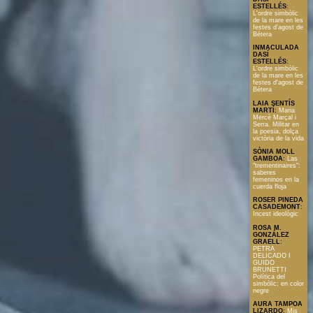
ESTELLÉS
:
L'ordre simbòlic
de la mare en les
festes d'agost de
Bétera
INMACULADA
DASÍ
ESTELLÉS
:
L'ordre simbòlic
de la mare en les
festes d'agost de
Bétera
LAIA SENTÍS
MARTÍ
:
Maria
Mercè Marçal i
Serra. Militar en
la poesia, dolça
victòria de la vida
SÒNIA MOLL
GAMBOA
:
Las
"trementinaires":
saberes
femeninos en la
cuerda floja
ROSER PINEDA
CASADEMONT
:
Incest ideològic
ROSA M.
GONZÁLEZ
GRAELL
:
PETRA
DELICADO I
GUIDO
BRUNETTI
Política del
simbòlic; en color
negre
AURA TAMPOA
LIZARDO
:
Mis