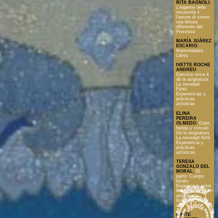
RITA BAGNOLI
:
L'inganno della
necessità e
l'amore di vivere:
una lettura
differente del
Processo
MARÍA JUÁREZ
ESCARIO
:
Maternidades
Libres
IVETTE ROCHE
ANDREU
:
Ejercicio tema 4
de la asignatura
La novedad
Fértil.
Experiencias y
prácticas
artísticas
ELINA
PEREIRA
OLMEDO
:
Dolor,
herida y vínculo.
De la asignatura
La novedad fértil.
Experiencia y
prácticas
artísticas.
TERESA
GONZALO DEL
MORAL
:
El
parto: Cuerpo
lúcido.
Experiencia entre
Mujeres. De la
asignatura
Enfermar, sanar,
vivir
MAITE