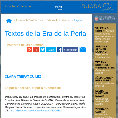
DUODA
Catalán
|
Castellano
menu
»
Textos de la Era de la Perla
Palabras de las alumnas
La por a
escriure, la por a exposar-se
VALERIA S.
Textos de la Era de la Perla
GÓMEZ
:
Arrelant
errant: raíces
que crecen en la
tierra fértil del
deseo propio
Palabras de las alumnas
ADRIANA
+1
Tweet
Compartir
ALONSO
SÁMANO
:
Experiencia:
Luna-Maestra
TATIANA
RODRÍGUEZ
WEHRMEISTER
:
Carta de una
alumna
CLARA TREPAT QUILEZ
JÚLIA GARCÍA
HERNÀNDEZ
:
La política de las
mujeres
La por a escriure, la por a exposar-se
ELENA
MARTÍNEZ
NAVARRO
:
Trabajo final del curso "La práctica de la diferencia", dentro del Máster en
Citas de las
Estudios de la Diferencia Sexual de DUODA, Centre de recerca de dones,
alumnas del
Universitat de Barcelona. Curso: 2012-2013, Tutorizado por la Dra. María-
Màster
Milagros Rivera Garretas. Lo puedes encontrar en el Depósito Digital de la
YISHUANG
UB:
http://diposit.ub.edu/dspace/handle/2445/56302
GAO
:
La
escritura de
mujeres Nüshu –