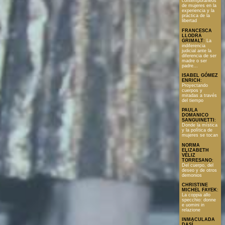
contemporáneos
de mujeres en la
experiencia y la
práctica de la
libertad
FRANCESCA
LLODRA
GRIMALT
:
La
indiferencia
judicial ante la
diferencia de ser
madre o ser
padre...
ISABEL GÓMEZ
ENRICH
:
Proyectando
cuerpos y
miradas a través
del tiempo
PAULA
DOMANICO
SANGUINETTI
:
Donde la mística
y la política de
mujeres se tocan
NORMA
ELIZABETH
VÉLIZ
TORRESANO
:
Del cuerpo, del
deseo y de otros
demonios
CHRISTINE
MICHEL FAYEK
:
La coppia allo
specchio: donne
e uomini in
relazione
INMACULADA
DASÍ