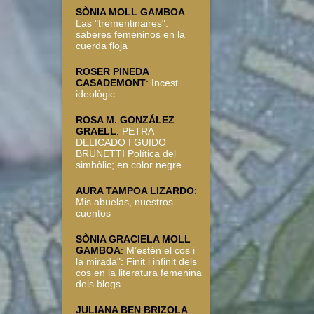
SÒNIA MOLL GAMBOA
:
Las "trementinaires":
saberes femeninos en la
cuerda floja
ROSER PINEDA
CASADEMONT
:
Incest
ideològic
ROSA M. GONZÁLEZ
GRAELL
:
PETRA
DELICADO I GUIDO
BRUNETTI Política del
simbòlic; en color negre
AURA TAMPOA LIZARDO
:
Mis abuelas, nuestros
cuentos
SÒNIA GRACIELA MOLL
GAMBOA
:
M’estén el cos i
la mirada": Finit i infinit dels
cos en la literatura femenina
dels blogs
JULIANA BEN BRIZOLA