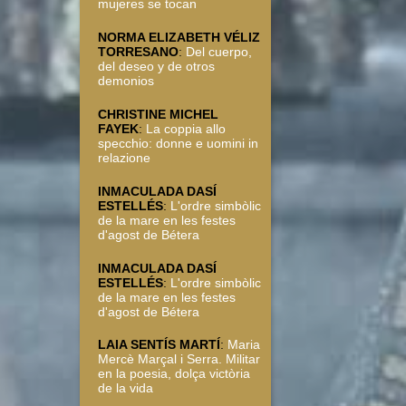
mujeres se tocan
NORMA ELIZABETH VÉLIZ
TORRESANO
:
Del cuerpo,
del deseo y de otros
demonios
CHRISTINE MICHEL
FAYEK
:
La coppia allo
specchio: donne e uomini in
relazione
INMACULADA DASÍ
ESTELLÉS
:
L'ordre simbòlic
de la mare en les festes
d'agost de Bétera
INMACULADA DASÍ
ESTELLÉS
:
L'ordre simbòlic
de la mare en les festes
d'agost de Bétera
LAIA SENTÍS MARTÍ
:
Maria
Mercè Marçal i Serra. Militar
en la poesia, dolça victòria
de la vida