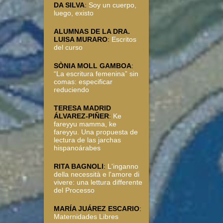
DA SILVA
:
Soy un cuerpo,
luego, existo
ALUMNAS DE LA DRA.
LUISA MURARO
:
Escritos
del curso
SÒNIA MOLL GAMBOA
:
“La escritura femenina” sin
comas: especificar
reduciendo
TERESA MADRID
ÁLVAREZ-PIÑER
:
Ke
fareyyu mamma, ke
fareyyu. Una propuesta de
lectura de las jarchas
hispanoárabes
RITA BAGNOLI
:
L'inganno
della necessità e l'amore di
vivere: una lettura differente
del Processo
MARÍA JUÁREZ ESCARIO
:
Maternidades Libres