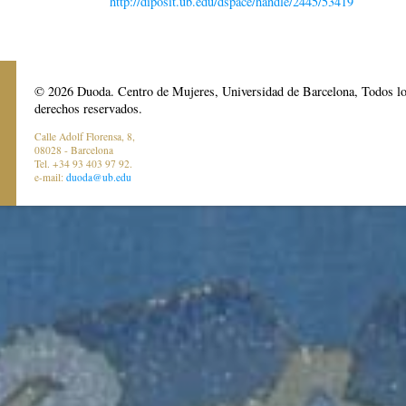
http://diposit.ub.edu/dspace/handle/2445/53419
© 2026 Duoda. Centro de Mujeres, Universidad de Barcelona, Todos l
derechos reservados.
Calle Adolf Florensa, 8,
08028 - Barcelona
Tel. +34 93 403 97 92.
e-mail:
duoda@ub.edu