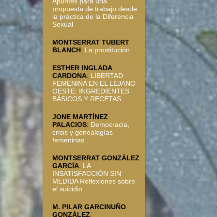
Apuntes para una
propuesta de trabajo desde
la práctica de la Diferencia
Sexual
MONTSERRAT TUBERT
BLANCH
:
La prostitución
ESTHER INGLADA
CARDONA
:
LIBERTAD
FEMENINA EN EL LEJANO
OESTE: INGREDIENTES
BÁSICOS Y RECETAS
JONE MARTÍNEZ
PALACIOS
:
Democracia,
crisis y genealogías
femeninas
MONTSERRAT GONZÁLEZ
GARCÍA
:
LA
INSATISFACCIÓN SIN
MEDIDA Reflexiones sobre
el suicidio
M. PILAR GARCINUÑO
GONZÁLEZ
: