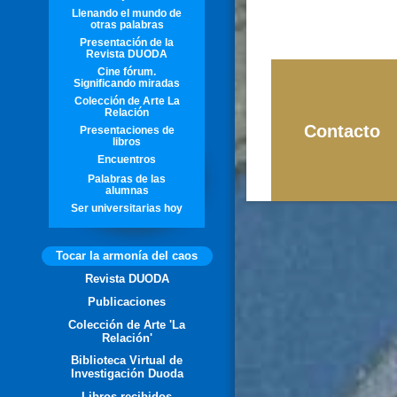
Llenando el mundo de
otras palabras
Presentación de la
Revista DUODA
Cine fórum.
Significando miradas
Colección de Arte La
Relación
Contacto
Presentaciones de
libros
Encuentros
Palabras de las
alumnas
Ser universitarias hoy
Tocar la armonía del caos
Revista DUODA
Publicaciones
Colección de Arte 'La
Relación'
Biblioteca Virtual de
Investigación Duoda
Libros recibidos