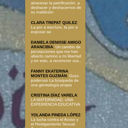
atravesar la petrificación, a
deshacer y deshacernos de
su maldición
CLARA TREPAT QUILEZ
:
La por a escriure, la por a
exposar-se
DANIELA DENISSE AMIGO
ARANCIBIA
:
Un cambio de
percepciones que me han
abierto camino a mi libertad
y en esto, a reconocer sus...
FANNY EKATERINA
MONTES GUZMÁN
:
Gozo
poderoso La búsqueda de
una genealogía propia
CRISTINA DÍAZ VARELA
:
LA MATERNIDAD, UNA
EXPERIENCIA EDUCATIVA
YOLANDA PINEDA LÓPEZ
:
La lucha contra el Acoso y
el Hostigamiento Sexual: