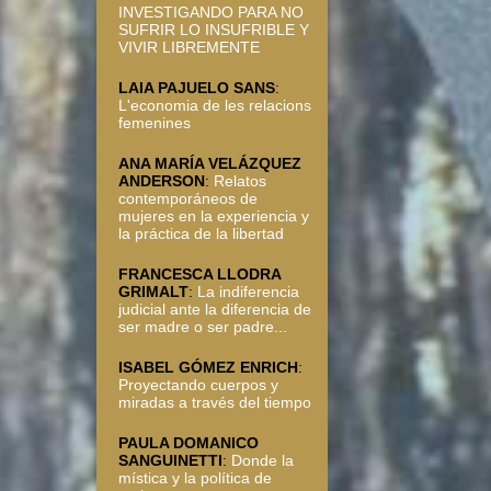
INVESTIGANDO PARA NO
SUFRIR LO INSUFRIBLE Y
VIVIR LIBREMENTE
LAIA PAJUELO SANS
:
L'economia de les relacions
femenines
ANA MARÍA VELÁZQUEZ
ANDERSON
:
Relatos
contemporáneos de
mujeres en la experiencia y
la práctica de la libertad
FRANCESCA LLODRA
GRIMALT
:
La indiferencia
judicial ante la diferencia de
ser madre o ser padre...
ISABEL GÓMEZ ENRICH
:
Proyectando cuerpos y
miradas a través del tiempo
PAULA DOMANICO
SANGUINETTI
:
Donde la
mística y la política de