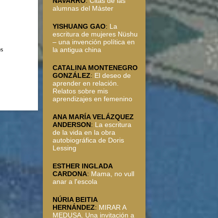
NAVARRO
:
Citas de las
alumnas del Màster
YISHUANG GAO
:
La
escritura de mujeres Nüshu
– una invención política en
os
la antigua china
CATALINA MONTENEGRO
GONZÁLEZ
:
El deseo de
aprender en relación.
Relatos sobre mis
aprendizajes en femenino
ANA MARÍA VELÁZQUEZ
ANDERSON
:
La escritura
de la vida en la obra
autobiográfica de Doris
Lessing
ESTHER INGLADA
CARDONA
:
Mama, no vull
anar a l'escola
NÚRIA BEITIA
HERNÁNDEZ
:
MIRAR A
MEDUSA. Una invitación a