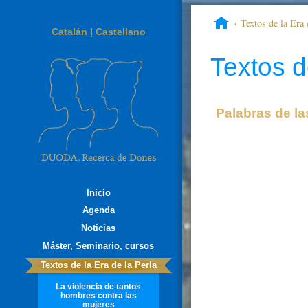
Textos de la Era 
Catalán
|
Castellano
relazione
Textos d
Palabras de l
Inicio
Agenda
Noticias
Máster, Seminario, cursos
Textos de la Era de la Perla
La violencia de tantos
hombres contra las
mujeres