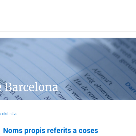
e Barcelona
 distintiva
Noms propis referits a coses