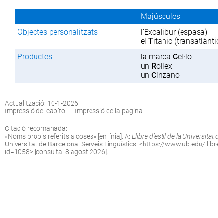
Majúscules
Objectes personalitzats
l’
E
xcalibur (espasa)
el
T
itanic (transatlànti
Productes
la marca
C
el·lo
un
R
ollex
un
C
inzano
Actualització: 10-1-2026
Impressió del capítol
|
Impressió de la pàgina
Citació recomanada:
«Noms propis referits a coses» [en línia]. A:
Llibre d’estil de la Universitat
Universitat de Barcelona. Serveis Lingüístics. <
https://www.ub.edu/llibre-
id=1058
> [consulta: 8 agost 2026].