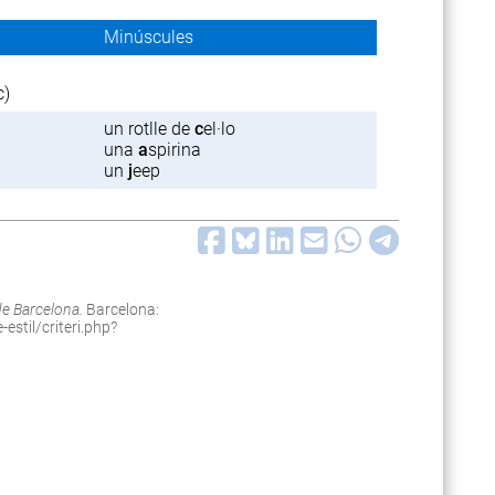
Minúscules
c)
un rotlle de
c
el·lo
una
a
spirina
un
j
eep
 de Barcelona.
Barcelona:
estil/criteri.php?